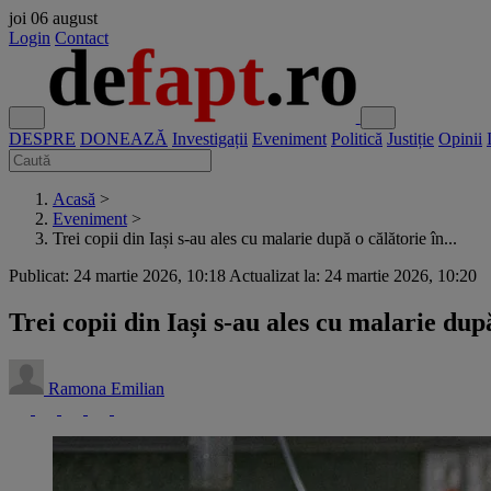
joi
06 august
Login
Contact
DESPRE
DONEAZĂ
Investigații
Eveniment
Politică
Justiție
Opinii
Acasă
>
Eveniment
>
Trei copii din Iași s-au ales cu malarie după o călătorie în...
Publicat: 24 martie 2026, 10:18
Actualizat la: 24 martie 2026, 10:20
Trei copii din Iași s-au ales cu malarie dup
Ramona Emilian