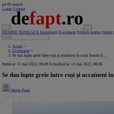
joi
06 august
Login
Contact
DESPRE
DONEAZĂ
Investigații
Eveniment
Politică
Justiție
Opinii
Acasă
>
Eveniment
>
Se dau lupte grele între ruși și ucraineni în zona Insulei Ș...
Publicat: 11 mai 2022, 09:49
Actualizat la: 12 mai 2022, 00:26
Se dau lupte grele între ruși și ucraineni 
Maria Pană