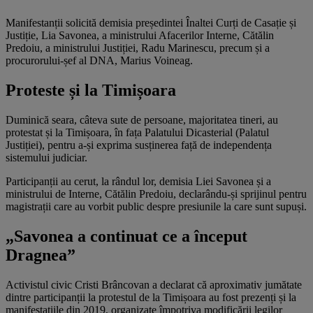
Manifestanții solicită demisia președintei Înaltei Curți de Casație și
Justiție, Lia Savonea, a ministrului Afacerilor Interne, Cătălin
Predoiu, a ministrului Justiției, Radu Marinescu, precum și a
procurorului-șef al DNA, Marius Voineag.
Proteste și la Timișoara
Duminică seara, câteva sute de persoane, majoritatea tineri, au
protestat și la Timișoara, în fața Palatului Dicasterial (Palatul
Justiției), pentru a-și exprima susținerea față de independența
sistemului judiciar.
Participanții au cerut, la rândul lor, demisia Liei Savonea și a
ministrului de Interne, Cătălin Predoiu, declarându-și sprijinul pentru
magistrații care au vorbit public despre presiunile la care sunt supuși.
„Savonea a continuat ce a început
Dragnea”
Activistul civic Cristi Brâncovan a declarat că aproximativ jumătate
dintre participanții la protestul de la Timișoara au fost prezenți și la
manifestațiile din 2019, organizate împotriva modificării legilor