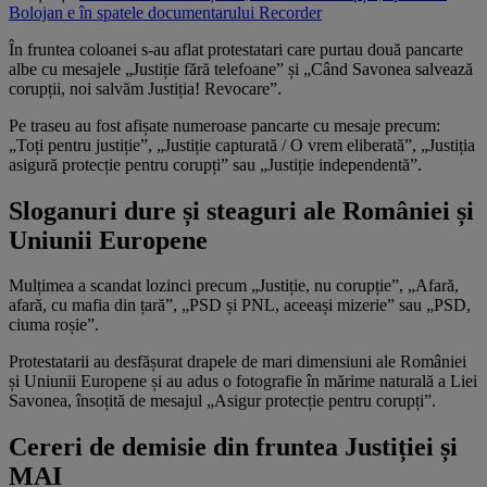
Bolojan e în spatele documentarului Recorder
În fruntea coloanei s-au aflat protestatari care purtau două pancarte
albe cu mesajele „Justiție fără telefoane” și „Când Savonea salvează
corupții, noi salvăm Justiția! Revocare”.
Pe traseu au fost afișate numeroase pancarte cu mesaje precum:
„Toți pentru justiție”, „Justiție capturată / O vrem eliberată”, „Justiția
asigură protecție pentru corupți” sau „Justiție independentă”.
Sloganuri dure și steaguri ale României și
Uniunii Europene
Mulțimea a scandat lozinci precum „Justiție, nu corupție”, „Afară,
afară, cu mafia din țară”, „PSD și PNL, aceeași mizerie” sau „PSD,
ciuma roșie”.
Protestatarii au desfășurat drapele de mari dimensiuni ale României
și Uniunii Europene și au adus o fotografie în mărime naturală a Liei
Savonea, însoțită de mesajul „Asigur protecție pentru corupți”.
Cereri de demisie din fruntea Justiției și
MAI