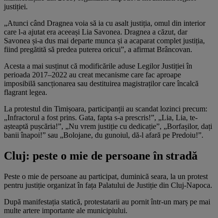
justiției.
„Atunci când Dragnea voia să ia cu asalt justiția, omul din interior
care l-a ajutat era aceeași Lia Savonea. Dragnea a căzut, dar
Savonea și-a dus mai departe munca și a acaparat complet justiția,
fiind pregătită să predea puterea oricui”, a afirmat Brâncovan.
Acesta a mai susținut că modificările aduse Legilor Justiției în
perioada 2017–2022 au creat mecanisme care fac aproape
imposibilă sancționarea sau destituirea magistraților care încalcă
flagrant legea.
La protestul din Timișoara, participanții au scandat lozinci precum:
„Infractorul a fost prins. Gata, fapta s-a prescris!”, „Lia, Lia, te-
așteaptă pușcăria!”, „Nu vrem justiție cu dedicație”, „Borfașilor, dați
banii înapoi!” sau „Bolojane, du gunoiul, dă-l afară pe Predoiu!”.
Cluj: peste o mie de persoane în stradă
Peste o mie de persoane au participat, duminică seara, la un protest
pentru justiție organizat în fața Palatului de Justiție din Cluj-Napoca.
După manifestația statică, protestatarii au pornit într-un marș pe mai
multe artere importante ale municipiului.