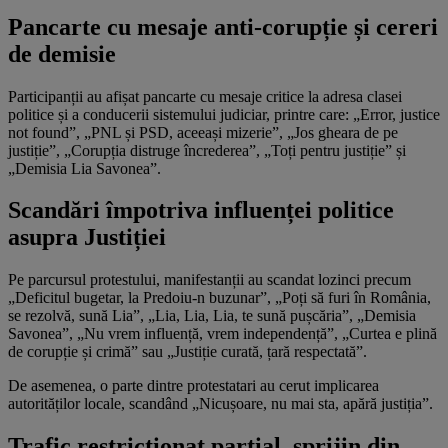
Pancarte cu mesaje anti-corupție și cereri
de demisie
Participanții au afișat pancarte cu mesaje critice la adresa clasei
politice și a conducerii sistemului judiciar, printre care: „Error, justice
not found”, „PNL și PSD, aceeași mizerie”, „Jos gheara de pe
justiție”, „Corupția distruge încrederea”, „Toți pentru justiție” și
„Demisia Lia Savonea”.
Scandări împotriva influenței politice
asupra Justiției
Pe parcursul protestului, manifestanții au scandat lozinci precum
„Deficitul bugetar, la Predoiu-n buzunar”, „Poți să furi în România,
se rezolvă, sună Lia”, „Lia, Lia, Lia, te sună pușcăria”, „Demisia
Savonea”, „Nu vrem influență, vrem independență”, „Curtea e plină
de corupție și crimă” sau „Justiție curată, țară respectată”.
De asemenea, o parte dintre protestatari au cerut implicarea
autorităților locale, scandând „Nicușoare, nu mai sta, apără justiția”.
Trafic restricționat parțial, sprijin din