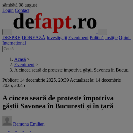
sâmbătă
08 august
Login
Contact
DESPRE
DONEAZĂ
Investigații
Eveniment
Politică
Justiție
Opinii
Internațional
Acasă
>
Eveniment
>
A cincea seară de proteste împotriva găștii Savonea în Bucur...
Publicat: 14 decembrie 2025, 20:39
Actualizat la: 14 decembrie
2025, 20:45
A cincea seară de proteste împotriva
găștii Savonea în București și în țară
Ramona Emilian