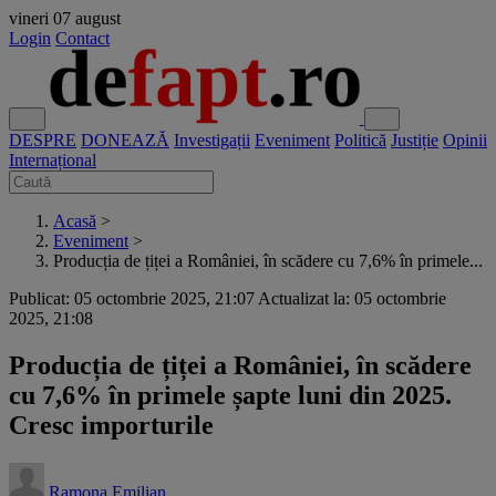
vineri
07 august
Login
Contact
DESPRE
DONEAZĂ
Investigații
Eveniment
Politică
Justiție
Opinii
Internațional
Acasă
>
Eveniment
>
Producția de țiței a României, în scădere cu 7,6% în primele...
Publicat: 05 octombrie 2025, 21:07
Actualizat la: 05 octombrie
2025, 21:08
Producția de țiței a României, în scădere
cu 7,6% în primele șapte luni din 2025.
Cresc importurile
Ramona Emilian