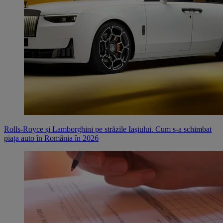
Rolls-Royce și Lamborghini pe străzile Iașiului. Cum s-a schimbat
piața auto în România în 2026