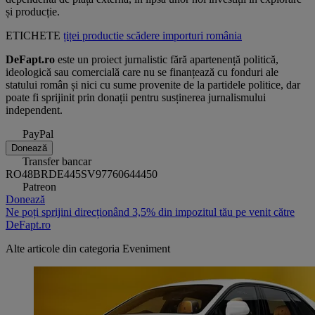
și producție.
ETICHETE
țiței
productie
scădere
importuri
românia
DeFapt.ro
este un proiect jurnalistic fără apartenență politică,
ideologică sau comercială care nu se finanțează cu fonduri ale
statului român și nici cu sume provenite de la partidele politice, dar
poate fi sprijinit prin donații pentru susținerea jurnalismului
independent.
PayPal
Donează
Transfer bancar
RO48BRDE445SV97760644450
Patreon
Donează
Ne poți sprijini direcționând 3,5% din impozitul tău pe venit către
DeFapt.ro
Alte articole din categoria
Eveniment