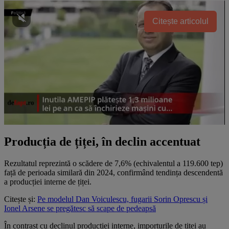
Citește articolul
Producția de țiței, în declin accentuat
Rezultatul reprezintă o scădere de 7,6% (echivalentul a 119.600 tep)
față de perioada similară din 2024, confirmând tendința descendentă
a producției interne de țiței.
Citește și:
Pe modelul Dan Voiculescu, fugarii Sorin Oprescu și
Ionel Arsene se pregătesc să scape de pedeapsă
În contrast cu declinul producției interne, importurile de țiței au