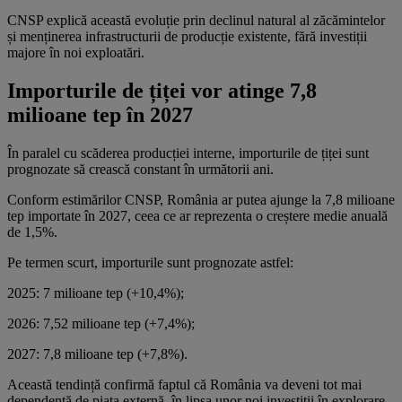
CNSP explică această evoluție prin declinul natural al zăcămintelor
și menținerea infrastructurii de producție existente, fără investiții
majore în noi exploatări.
Importurile de țiței vor atinge 7,8
milioane tep în 2027
În paralel cu scăderea producției interne, importurile de țiței sunt
prognozate să crească constant în următorii ani.
Conform estimărilor CNSP, România ar putea ajunge la 7,8 milioane
tep importate în 2027, ceea ce ar reprezenta o creștere medie anuală
de 1,5%.
Pe termen scurt, importurile sunt prognozate astfel:
2025: 7 milioane tep (+10,4%);
2026: 7,52 milioane tep (+7,4%);
2027: 7,8 milioane tep (+7,8%).
Această tendință confirmă faptul că România va deveni tot mai
dependentă de piața externă, în lipsa unor noi investiții în explorare