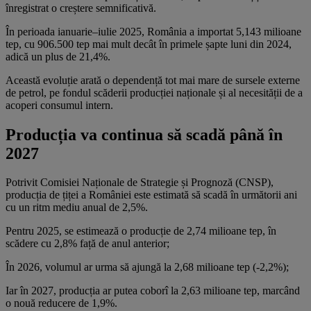
înregistrat o creștere semnificativă.
În perioada ianuarie–iulie 2025, România a importat 5,143 milioane
tep, cu 906.500 tep mai mult decât în primele șapte luni din 2024,
adică un plus de 21,4%.
Această evoluție arată o dependență tot mai mare de sursele externe
de petrol, pe fondul scăderii producției naționale și al necesității de a
acoperi consumul intern.
Producția va continua să scadă până în
2027
Potrivit Comisiei Naționale de Strategie și Prognoză (CNSP),
producția de țiței a României este estimată să scadă în următorii ani
cu un ritm mediu anual de 2,5%.
Pentru 2025, se estimează o producție de 2,74 milioane tep, în
scădere cu 2,8% față de anul anterior;
În 2026, volumul ar urma să ajungă la 2,68 milioane tep (-2,2%);
Iar în 2027, producția ar putea coborî la 2,63 milioane tep, marcând
o nouă reducere de 1,9%.