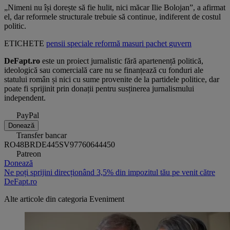
„Nimeni nu își dorește să fie hulit, nici măcar Ilie Bolojan”, a afirmat
el, dar reformele structurale trebuie să continue, indiferent de costul
politic.
ETICHETE
pensii speciale
reformă
masuri
pachet
guvern
DeFapt.ro
este un proiect jurnalistic fără apartenență politică,
ideologică sau comercială care nu se finanțează cu fonduri ale
statului român și nici cu sume provenite de la partidele politice, dar
poate fi sprijinit prin donații pentru susținerea jurnalismului
independent.
PayPal
Donează
Transfer bancar
RO48BRDE445SV97760644450
Patreon
Donează
Ne poți sprijini direcționând 3,5% din impozitul tău pe venit către
DeFapt.ro
Alte articole din categoria
Eveniment