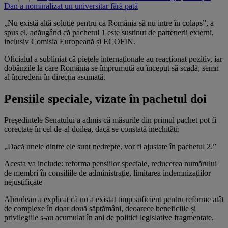
Dan a nominalizat un universitar fără pată
„Nu există altă soluție pentru ca România să nu intre în colaps”, a
spus el, adăugând că pachetul 1 este susținut de partenerii externi,
inclusiv Comisia Europeană și ECOFIN.
Oficialul a subliniat că piețele internaționale au reacționat pozitiv, iar
dobânzile la care România se împrumută au început să scadă, semn
al încrederii în direcția asumată.
Pensiile speciale, vizate în pachetul doi
Președintele Senatului a admis că măsurile din primul pachet pot fi
corectate în cel de-al doilea, dacă se constată inechități:
„Dacă unele dintre ele sunt nedrepte, vor fi ajustate în pachetul 2.”
Acesta va include: reforma pensiilor speciale, reducerea numărului
de membri în consiliile de administrație, limitarea indemnizațiilor
nejustificate
Abrudean a explicat că nu a existat timp suficient pentru reforme atât
de complexe în doar două săptămâni, deoarece beneficiile și
privilegiile s-au acumulat în ani de politici legislative fragmentate.