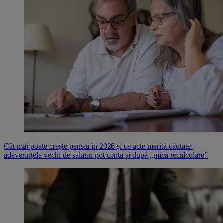
Cât mai poate crește pensia în 2026 și ce acte merită căutate:
adeverințele vechi de salariu pot conta și după „mica recalculare”