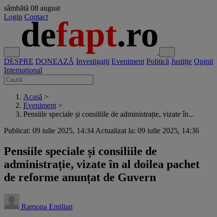
sâmbătă
08 august
Login
Contact
DESPRE
DONEAZĂ
Investigații
Eveniment
Politică
Justiție
Opinii
Internațional
Acasă
>
Eveniment
>
Pensiile speciale și consiliile de administrație, vizate în...
Publicat: 09 iulie 2025, 14:34
Actualizat la: 09 iulie 2025, 14:36
Pensiile speciale și consiliile de
administrație, vizate în al doilea pachet
de reforme anunțat de Guvern
Ramona Emilian