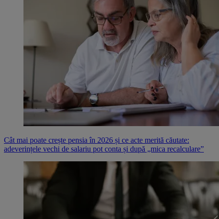
Cât mai poate crește pensia în 2026 și ce acte merită căutate:
adeverințele vechi de salariu pot conta și după „mica recalculare”