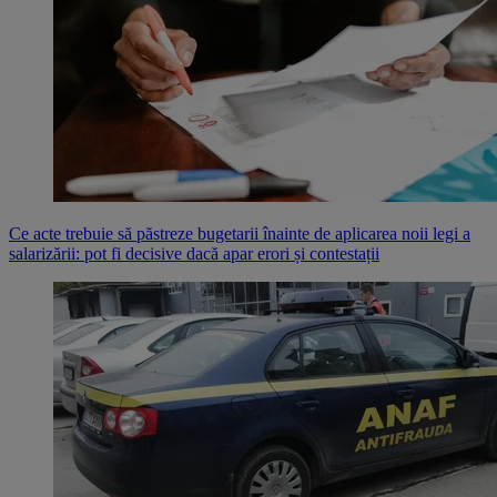
Ce acte trebuie să păstreze bugetarii înainte de aplicarea noii legi a
salarizării: pot fi decisive dacă apar erori și contestații