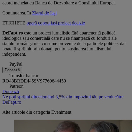
acord încheiat cu Banca de Dezvoltare a Consiliului Europei.
Continuarea, în
Ziarul de Iași
ETICHETE
operă
copou
iasi
proiect
decizie
DeFapt.ro
este un proiect jurnalistic fără apartenență politică,
ideologică sau comercială care nu se finanțează cu fonduri ale
statului român și nici cu sume provenite de la partidele politice, dar
poate fi sprijinit prin donații pentru susținerea jurnalismului
independent.
PayPal
Donează
Transfer bancar
RO48BRDE445SV97760644450
Patreon
Donează
Ne poți sprijini direcționând 3,5% din impozitul tău pe venit către
DeFapt.ro
Alte articole din categoria
Eveniment