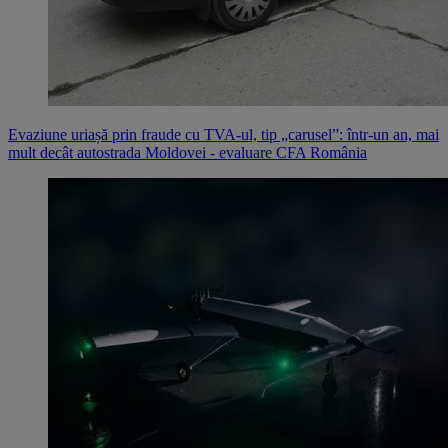
Evaziune uriașă prin fraude cu TVA-ul, tip „carusel”: într-un an, mai
mult decât autostrada Moldovei - evaluare CFA România