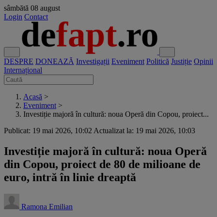
sâmbătă
08 august
Login
Contact
DESPRE
DONEAZĂ
Investigații
Eveniment
Politică
Justiție
Opinii
Internațional
Acasă
>
Eveniment
>
Investiție majoră în cultură: noua Operă din Copou, proiect...
Publicat: 19 mai 2026, 10:02
Actualizat la: 19 mai 2026, 10:03
Investiție majoră în cultură: noua Operă
din Copou, proiect de 80 de milioane de
euro, intră în linie dreaptă
Ramona Emilian