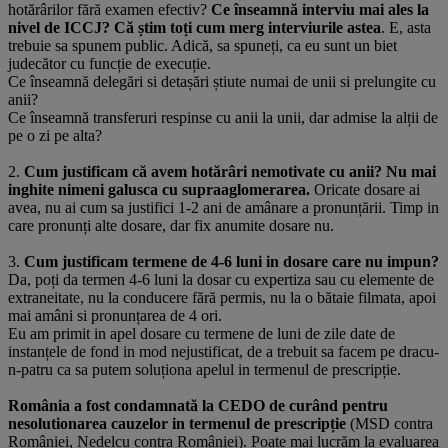
hotărârilor fără examen efectiv?
Ce înseamnă interviu mai ales la
nivel de ICCJ? Că știm toți cum merg interviurile astea
. E, asta
trebuie sa spunem public. Adică, sa spuneți, ca eu sunt un biet
judecător cu funcție de execuție.
Ce înseamnă delegări si detașări știute numai de unii si prelungite cu
anii?
Ce înseamnă transferuri respinse cu anii la unii, dar admise la alții de
pe o zi pe alta?
2.
Cum justificam că avem hotărâri nemotivate cu anii? Nu mai
inghite nimeni galusca cu supraaglomerarea.
Oricate dosare ai
avea, nu ai cum sa justifici 1-2 ani de amânare a pronunțării. Timp in
care pronunți alte dosare, dar fix anumite dosare nu.
3.
Cum justificam termene de 4-6 luni in dosare care nu impun?
Da, poți da termen 4-6 luni la dosar cu expertiza sau cu elemente de
extraneitate, nu la conducere fără permis, nu la o bătaie filmata, apoi
mai amâni si pronunțarea de 4 ori.
Eu am primit in apel dosare cu termene de luni de zile date de
instanțele de fond in mod nejustificat, de a trebuit sa facem pe dracu-
n-patru ca sa putem soluționa apelul in termenul de prescripție.
România a fost condamnată la CEDO de curând pentru
nesolutionarea cauzelor in termenul de prescripție
(MSD contra
României, Nedelcu contra României). Poate mai lucrăm la evaluarea