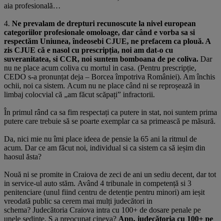
aia profesională…
4.
Ne prevalam de drepturi recunoscute la nivel european
categoriilor profesionale omoloage, dar când e vorba sa si
respectăm Uniunea, îndeosebi CJUE, ne prefacem ca plouă. A
zis CJUE că e nasol cu prescripția, noi am dat-o cu
suveranitatea, si CCR, noi suntem bomboana de pe coliva.
Dar
nu ne place acum coliva cu mortul in casa. (Pentru prescripție,
CEDO s-a pronunțat deja – Borcea împotriva României). Am închis
ochii, noi ca sistem. Acum nu ne place când ni se reproșează in
limbaj colocvial că „am făcut scăpați” infractorii.
În primul rând ca sa fim respectați ca putere in stat, noi suntem prima
putere care trebuie să se poarte exemplar ca sa primească pe măsură.
Da, nici mie nu îmi place ideea de pensie la 65 ani la ritmul de
acum. Dar ce am făcut noi, individual si ca sistem ca să ieșim din
haosul ăsta?
Nouă ni se promite in Craiova de zeci de ani un sediu decent, dar tot
in service-ul auto stăm. Având 4 tribunale in competență si 3
penitenciare (unul fiind centru de detenție pentru minori) am ieșit
vreodată public sa cerem mai mulți judecători in
schema? Judecătoria Craiova intra cu 100+ de dosare penale pe
unele ședințe. S a preocupat cineva?
App, judecătoria cu 100+ pe