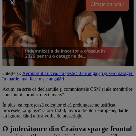
Citește articolul
Citește și:
Aeroportul Tulcea, cu peste 50 de angajați și zero pasageri
în martie, mai face niște angajări
Acum, ea scrie că declarațiile și comunicatele CSM și ale membrilor
consiliului „produc efect invers”.
În plus, ea reproșează colegilor ei că prelungesc nejustificat
procesele, „rup ușa” la ora 14.00, invocă drepturi europene, dar le-
au ignorat când a fost vorba de prescripție.
O judecătoare din Craiova sparge frontul