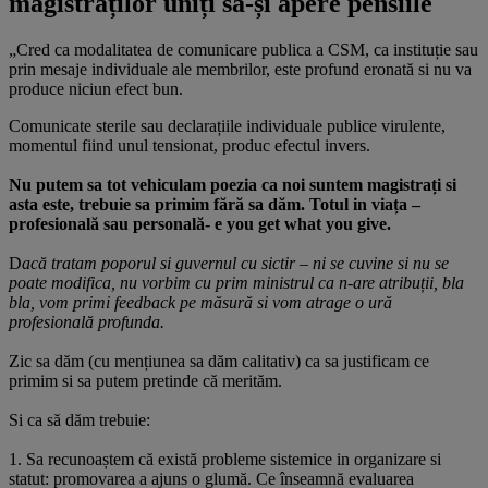
magistraților uniți să-și apere pensiile
„Cred ca modalitatea de comunicare publica a CSM, ca instituție sau
prin mesaje individuale ale membrilor, este profund eronată si nu va
produce niciun efect bun.
Comunicate sterile sau declarațiile individuale publice virulente,
momentul fiind unul tensionat, produc efectul invers.
Nu putem sa tot vehiculam poezia ca noi suntem magistrați si
asta este, trebuie sa primim fără sa dăm. Totul in viața –
profesională sau personală- e you get what you give.
D
acă tratam poporul si guvernul cu sictir – ni se cuvine si nu se
poate modifica, nu vorbim cu prim ministrul ca n-are atribuții, bla
bla, vom primi feedback pe măsură si vom atrage o ură
profesională profunda.
Zic sa dăm (cu mențiunea sa dăm calitativ) ca sa justificam ce
primim si sa putem pretinde că merităm.
Si ca să dăm trebuie:
1. Sa recunoaștem că există probleme sistemice in organizare si
statut: promovarea a ajuns o glumă. Ce înseamnă evaluarea