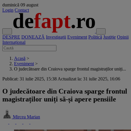
duminică
09 august
Login
Contact
DESPRE
DONEAZĂ
Investigații
Eveniment
Politică
Justiție
Opinii
Internațional
Acasă
>
Eveniment
>
O judecătoare din Craiova sparge frontul magistraților uniți...
Publicat: 31 iulie 2025, 15:38
Actualizat la: 31 iulie 2025, 16:06
O judecătoare din Craiova sparge frontul
magistraților uniți să-și apere pensiile
Mircea Marian