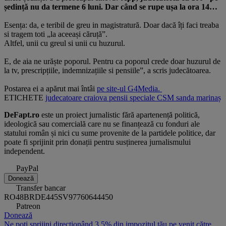
ședință nu da termene 6 luni. Dar când se rupe ușa la ora 14…
Esența: da, e teribil de greu in magistratură. Doar dacă îți faci treaba
si tragem toti „la aceeași căruță”.
Altfel, unii cu greul si unii cu huzurul.
E, de aia ne urăște poporul. Pentru ca poporul crede doar huzurul de
la tv, prescripțiile, indemnizațiile si pensiile”, a scris judecătoarea.
Postarea ei a apărut mai întâi
pe site-ul G4Media.
ETICHETE
judecatoare
craiova
pensii speciale
CSM
sanda marinaș
DeFapt.ro
este un proiect jurnalistic fără apartenență politică,
ideologică sau comercială care nu se finanțează cu fonduri ale
statului român și nici cu sume provenite de la partidele politice, dar
poate fi sprijinit prin donații pentru susținerea jurnalismului
independent.
PayPal
Donează
Transfer bancar
RO48BRDE445SV97760644450
Patreon
Donează
Ne poți sprijini direcționând 3,5% din impozitul tău pe venit către