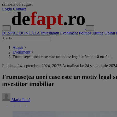
sâmbătă
08 august
Login
Contact
DESPRE
DONEAZĂ
Investigații
Eveniment
Politică
Justiție
Opinii
Acasă
>
Eveniment
>
Frumusețea unei case este un motiv legal suficient să nu fie...
Publicat: 24 septembrie 2024, 20:25
Actualizat la: 24 septembrie 202
Frumusețea unei case este un motiv legal su
investitor imobiliar
Maria Pană