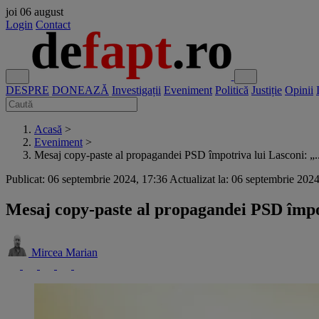
joi
06 august
Login
Contact
DESPRE
DONEAZĂ
Investigații
Eveniment
Politică
Justiție
Opinii
Acasă
>
Eveniment
>
Mesaj copy-paste al propagandei PSD împotriva lui Lasconi: „..
Publicat: 06 septembrie 2024, 17:36
Actualizat la: 06 septembrie 202
Mesaj copy-paste al propagandei PSD împo
Mircea Marian