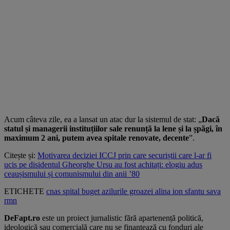
Acum câteva zile, ea a lansat un atac dur la sistemul de stat: „
Dacă
statul și managerii instituțiilor sale renunță la lene și la șpăgi, în
maximum 2 ani, putem avea spitale renovate, decente
”.
Citește și:
Motivarea deciziei ICCJ prin care securiștii care l-ar fi
ucis pe disidentul Gheorghe Ursu au fost achitați: elogiu adus
ceaușismului și comunismului din anii ’80
ETICHETE
cnas
spital
buget
azilurile groazei
alina ion
sfantu sava
rmn
DeFapt.ro
este un proiect jurnalistic fără apartenență politică,
ideologică sau comercială care nu se finanțează cu fonduri ale