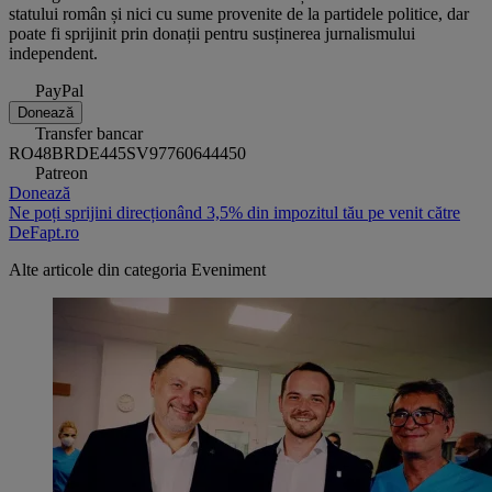
statului român și nici cu sume provenite de la partidele politice, dar
poate fi sprijinit prin donații pentru susținerea jurnalismului
independent.
PayPal
Donează
Transfer bancar
RO48BRDE445SV97760644450
Patreon
Donează
Ne poți sprijini direcționând 3,5% din impozitul tău pe venit către
DeFapt.ro
Alte articole din categoria
Eveniment