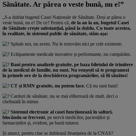
Sănătate. Ar părea o veste bună, nu e!”
„S-a dublat bugetul Casei Naționale de Sănătate. Deși ar părea o
veste bună, nu e! De ce? Pentru că,
de la an la an, bugetul Casei
de Sănătate crește substanțial, până la dublu. Cu toate acestea,
în realitate, în sistemul public de sănătate, stăm așa:
Spitale noi, nu avem. Nu le renovăm nici pe cele existente.
Echipamente medicale inovative și performante, nu cumpărăm.
Bani pentru analizele gratuite, pe baza biletului de trimitere
de la medicul de familie, nu sunt. Nu reușești să te programezi
în primele ore de la deschiderea programărilor, să fii sănătos!
CT și RMN gratuite, nu putem face.
Că nu sunt bani!
Carduri de sănătate, nu se mai eliberează de mult, deci o
cheltuială în minus
Sistemul electronic al casei funcționează în salturi,
blocându-se frecvent
, pe nervii medicilor, pacienților și
farmaciștilor și, evident, pe banii tuturor.
Și atunci, pentru cine se dublează finanțarea de la CNAS?