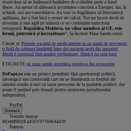
reușit doar să ne întărească hotărârea de a rămâne parte a lumii
libere. Au sperat să slăbească securitatea colectivă a Europei, dar, în
schimb, noi am consolidat-o. Au vrut ca fragilitatea să înlocuiască
agilitatea, dar a fost încă o eroare de calcul. Noi nu facem decât să
devenim și mai agili pe măsură ce ne continuăm traiectoria
europeană.
Republica Moldova, un viitor membru al UE, este
fermă, puternică și încrezătoare
”, își încheie Maia Sandu eseul.
Citește și:
Penurie șocantă de medicamente la un spital de provincie:
o fiolă de calmant împărțită între doi pacienți ieșiți din operație!
Medicii operează fără analize preliminare, fiindcă nu sunt bani
ETICHETE
ue
maia sandu
republica moldova
the economist
DeFapt.ro
este un proiect jurnalistic fără apartenență politică,
ideologică sau comercială care nu se finanțează cu fonduri ale
statului român și nici cu sume provenite de la partidele politice, dar
poate fi sprijinit prin donații pentru susținerea jurnalismului
independent.
PayPal
Donează
Transfer bancar
RO48BRDE445SV97760644450
Patreon