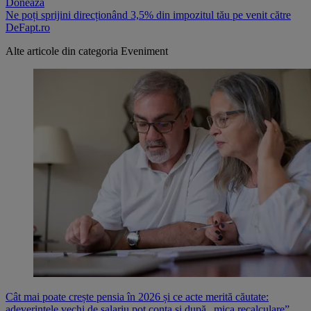
Donează
Ne poți sprijini direcționând 3,5% din impozitul tău pe venit către
DeFapt.ro
Alte articole din categoria
Eveniment
Cât mai poate crește pensia în 2026 și ce acte merită căutate:
adeverințele vechi de salariu pot conta și după „mica recalculare”