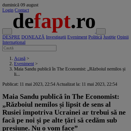
duminică
09 august
Login
Contact
DESPRE
DONEAZĂ
Investigații
Eveniment
Politică
Justiție
Opinii
Internațional
Acasă
>
Eveniment
>
Maia Sandu publică în The Economist: „Războiul nemilos și
li...
Publicat: 11 mai 2023, 22:54
Actualizat la: 11 mai 2023, 22:54
Maia Sandu publică în The Economist:
„Războiul nemilos și lipsit de sens al
Rusiei împotriva Ucrainei ar trebui să ne
facă pe noi și pe alte țări să cedăm sub
presiune. Nu o vom face”