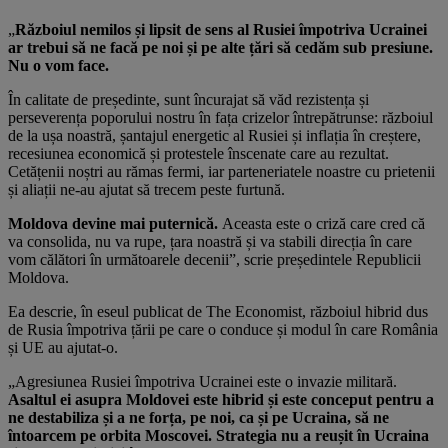
„
Războiul nemilos și lipsit de sens al Rusiei împotriva Ucrainei
ar trebui să ne facă pe noi și pe alte țări să cedăm sub presiune.
Nu o vom face.
În calitate de președinte, sunt încurajat să văd rezistența și
perseverența poporului nostru în fața crizelor întrepătrunse: războiul
de la ușa noastră, șantajul energetic al Rusiei și inflația în creștere,
recesiunea economică și protestele înscenate care au rezultat.
Cetățenii noștri au rămas fermi, iar parteneriatele noastre cu prietenii
și aliații ne-au ajutat să trecem peste furtună.
Moldova devine mai puternică.
Aceasta este o criză care cred că
va consolida, nu va rupe, țara noastră și va stabili direcția în care
vom călători în următoarele decenii”, scrie președintele Republicii
Moldova.
Ea descrie, în eseul publicat de The Economist, războiul hibrid dus
de Rusia împotriva țării pe care o conduce și modul în care România
și UE au ajutat-o.
„Agresiunea Rusiei împotriva Ucrainei este o invazie militară.
Asaltul ei asupra Moldovei este hibrid și este conceput pentru a
ne destabiliza și a ne forța, pe noi, ca și pe Ucraina, să ne
întoarcem pe orbita Moscovei. Strategia nu a reușit în Ucraina