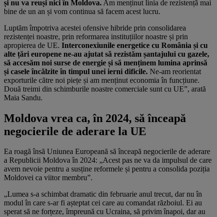
și nu va reuși nici în Moldova.
Am menținut linia de rezistență mai
bine de un an și vom continua să facem acest lucru.
Luptăm împotriva acestei ofensive hibride prin consolidarea
rezistenței noastre, prin reformarea instituțiilor noastre și prin
apropierea de UE.
Interconexiunile energetice cu România și cu
alte țări europene ne-au ajutat să rezistăm șantajului cu gazele,
să accesăm noi surse de energie și să menținem lumina aprinsă
și casele încălzite în timpul unei ierni dificile.
Ne-am reorientat
exporturile către noi piețe și am menținut economia în funcțiune.
Două treimi din schimburile noastre comerciale sunt cu UE”, arată
Maia Sandu.
Moldova vrea ca, în 2024, să înceapă
negocierile de aderare la UE
Ea roagă însă Uniunea Europeană să înceapă negocierile de aderare
a Republicii Moldova în 2024: „Acest pas ne va da impulsul de care
avem nevoie pentru a susține reformele și pentru a consolida poziția
Moldovei ca viitor membru”.
„Lumea s-a schimbat dramatic din februarie anul trecut, dar nu în
modul în care s-ar fi așteptat cei care au comandat războiul. Ei au
sperat să ne forțeze, împreună cu Ucraina, să privim înapoi, dar au