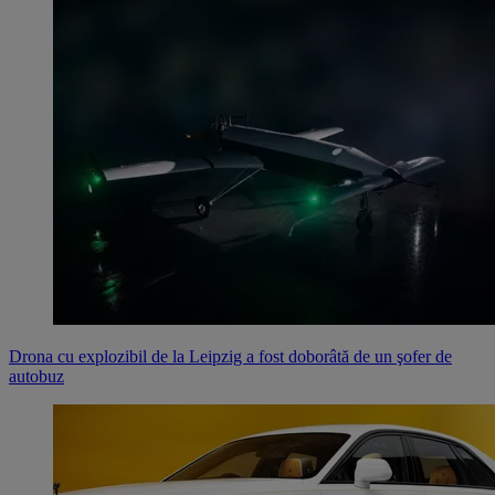
Drona cu explozibil de la Leipzig a fost doborâtă de un şofer de
autobuz