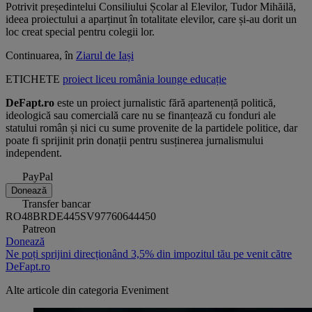
Potrivit președintelui Consiliului Școlar al Elevilor, Tudor Mihăilă,
ideea proiectului a aparținut în totalitate elevilor, care și-au dorit un
loc creat special pentru colegii lor.
Continuarea, în
Ziarul de Iași
ETICHETE
proiect
liceu
românia
lounge
educație
DeFapt.ro
este un proiect jurnalistic fără apartenență politică,
ideologică sau comercială care nu se finanțează cu fonduri ale
statului român și nici cu sume provenite de la partidele politice, dar
poate fi sprijinit prin donații pentru susținerea jurnalismului
independent.
PayPal
Donează
Transfer bancar
RO48BRDE445SV97760644450
Patreon
Donează
Ne poți sprijini direcționând 3,5% din impozitul tău pe venit către
DeFapt.ro
Alte articole din categoria
Eveniment