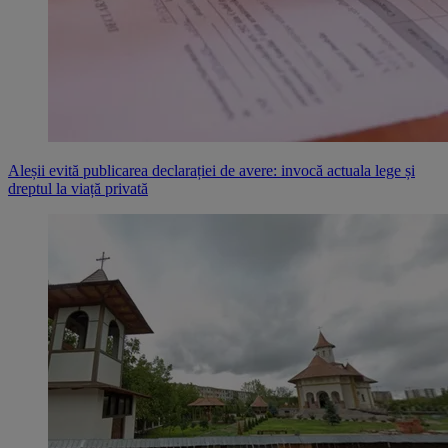
Aleșii evită publicarea declarației de avere: invocă actuala lege și
dreptul la viață privată