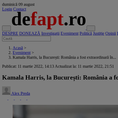
duminică
09 august
Login
Contact
DESPRE
DONEAZĂ
Investigații
Eveniment
Politică
Justiție
Opinii
Acasă
>
Eveniment
>
Kamala Harris, la București: România a fost extraordinară în...
Publicat: 11 martie 2022, 14:13
Actualizat la: 11 martie 2022, 21:51
Kamala Harris, la București: România a fos
Alex Preda