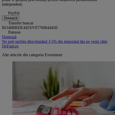
independent.
PayPal
Donează
Transfer bancar
RO48BRDE445SV97760644450
Patreon
Donează
Ne poți sprijini direcționând 3,5% din impozitul tău pe venit către
DeFapt.ro
Alte articole din categoria
Eveniment