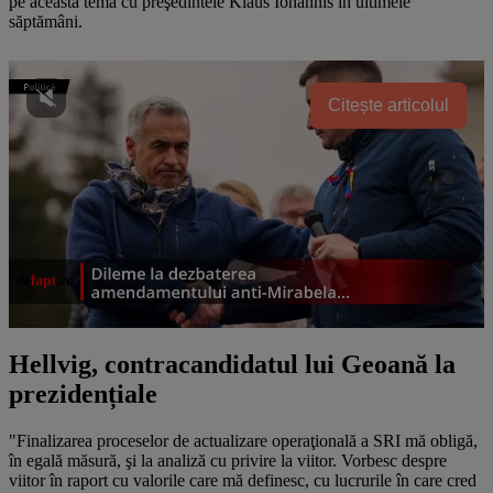
pe această temă cu preşedintele Klaus Iohannis în ultimele
săptămâni.
Citește articolul
Hellvig, contracandidatul lui Geoană la
prezidențiale
"Finalizarea proceselor de actualizare operaţională a SRI mă obligă,
în egală măsură, şi la analiză cu privire la viitor. Vorbesc despre
viitor în raport cu valorile care mă definesc, cu lucrurile în care cred