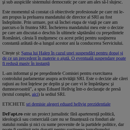
şi sub auspiciile sistemului democratic pe care am ales să-l slujesc.
Este momentul să constat că obiectivele profesionale pe care mi le-
am propus la preluarea mandatului de director al SRI au fost
îndeplinite. Prin urmare, pot să închei etapa de viaţă pe care am
parcurs-o în fruntea SRI. Încheierea mandatului meu este o decizie
pe care am discutat-o deschis în ultimele săptămâni cu preşedintele
României, căruia îi mulţumesc cu acest prilej pentru susţinerea
constantă arătată de-a lungul acestor ani la conducerea Serviciului.
Citește și:
Șansa lui Halep în cazul unei suspendări pentru dopaj și
de ce un precedent în materie o ajută. O eventuală suspendare poate
fi redusă masiv în instanță
L-am informat şi pe preşedintele Comisiei pentru exercitarea
controlului parlamentar asupra activităţii SRI. Este o decizie ale cărei
raţiuni au fost înţelese pe deplin şi pe care vi le împărtăşesc şi
dumneavoastră", a spus Eduard Hellvig într-o declaraţie de presă
(textul complet,
aici
) la sediul SRI.
ETICHETE
sri
demisie
alegeri
eduard hellvig
prezidentiale
DeFapt.ro
este un proiect jurnalistic fără apartenență politică,
ideologică sau comercială care nu se finanțează cu fonduri ale
statului român și nici cu sume provenite de la partidele politice, dar
poate fi sprijinit prin donații pentru susținerea jurnalismului