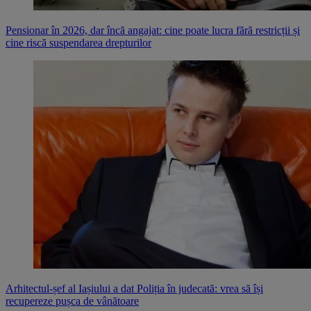
Pensionar în 2026, dar încă angajat: cine poate lucra fără restricții și
cine riscă suspendarea drepturilor
Arhitectul-șef al Iașiului a dat Poliția în judecată: vrea să își
recupereze pușca de vânătoare