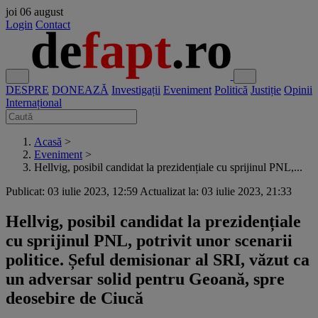
joi
06 august
Login
Contact
DESPRE
DONEAZĂ
Investigații
Eveniment
Politică
Justiție
Opinii
Internațional
Acasă
>
Eveniment
>
Hellvig, posibil candidat la prezidențiale cu sprijinul PNL,...
Publicat: 03 iulie 2023, 12:59
Actualizat la: 03 iulie 2023, 21:33
Hellvig, posibil candidat la prezidențiale
cu sprijinul PNL, potrivit unor scenarii
politice. Șeful demisionar al SRI, văzut ca
un adversar solid pentru Geoană, spre
deosebire de Ciucă