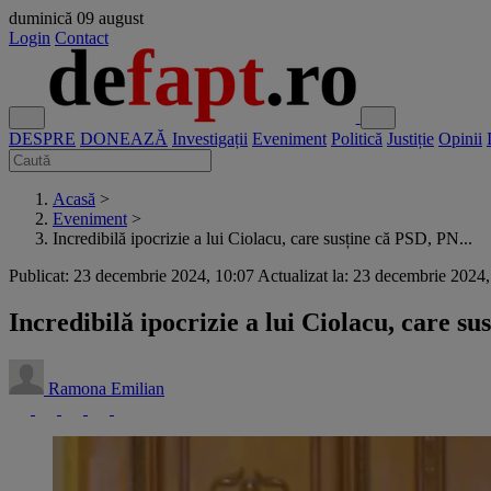
duminică
09 august
Login
Contact
DESPRE
DONEAZĂ
Investigații
Eveniment
Politică
Justiție
Opinii
Acasă
>
Eveniment
>
Incredibilă ipocrizie a lui Ciolacu, care susține că PSD, PN...
Publicat: 23 decembrie 2024, 10:07
Actualizat la: 23 decembrie 2024
Incredibilă ipocrizie a lui Ciolacu, care 
Ramona Emilian