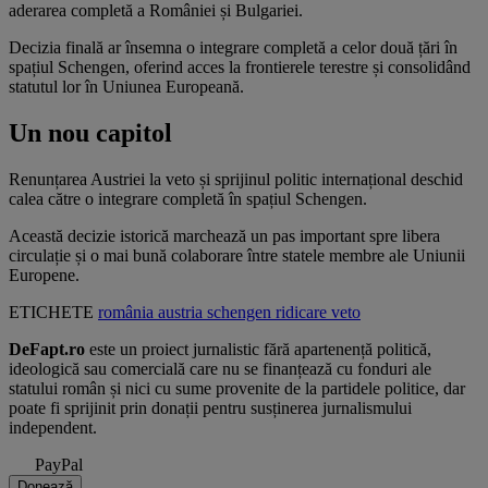
aderarea completă a României și Bulgariei.
Decizia finală ar însemna o integrare completă a celor două țări în
spațiul Schengen, oferind acces la frontierele terestre și consolidând
statutul lor în Uniunea Europeană.
Un nou capitol
Renunțarea Austriei la veto și sprijinul politic internațional deschid
calea către o integrare completă în spațiul Schengen.
Această decizie istorică marchează un pas important spre libera
circulație și o mai bună colaborare între statele membre ale Uniunii
Europene.
ETICHETE
românia
austria
schengen
ridicare
veto
DeFapt.ro
este un proiect jurnalistic fără apartenență politică,
ideologică sau comercială care nu se finanțează cu fonduri ale
statului român și nici cu sume provenite de la partidele politice, dar
poate fi sprijinit prin donații pentru susținerea jurnalismului
independent.
PayPal
Donează