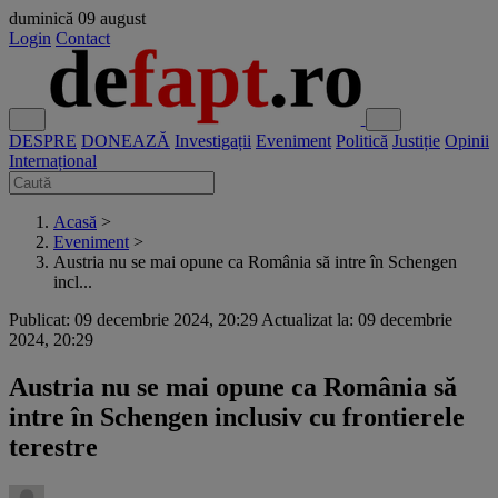
duminică
09 august
Login
Contact
DESPRE
DONEAZĂ
Investigații
Eveniment
Politică
Justiție
Opinii
Internațional
Acasă
>
Eveniment
>
Austria nu se mai opune ca România să intre în Schengen
incl...
Publicat: 09 decembrie 2024, 20:29
Actualizat la: 09 decembrie
2024, 20:29
Austria nu se mai opune ca România să
intre în Schengen inclusiv cu frontierele
terestre