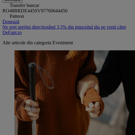
Transfer bancar
RO48BRDE445SV97760644450
Patreon
Donează
Ne poți sprijini direcționând 3,5% din impozitul tău pe venit către
DeFapt.ro
Alte articole din categoria
Eveniment