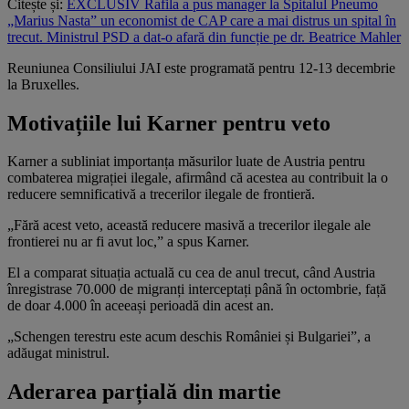
Citește și:
EXCLUSIV Rafila a pus manager la Spitalul Pneumo
„Marius Nasta” un economist de CAP care a mai distrus un spital în
trecut. Ministrul PSD a dat-o afară din funcție pe dr. Beatrice Mahler
Reuniunea Consiliului JAI este programată pentru 12-13 decembrie
la Bruxelles.
Motivațiile lui Karner pentru veto
Karner a subliniat importanța măsurilor luate de Austria pentru
combaterea migrației ilegale, afirmând că acestea au contribuit la o
reducere semnificativă a trecerilor ilegale de frontieră.
„Fără acest veto, această reducere masivă a trecerilor ilegale ale
frontierei nu ar fi avut loc,” a spus Karner.
El a comparat situația actuală cu cea de anul trecut, când Austria
înregistrase 70.000 de migranți interceptați până în octombrie, față
de doar 4.000 în aceeași perioadă din acest an.
„Schengen terestru este acum deschis României și Bulgariei”, a
adăugat ministrul.
Aderarea parțială din martie