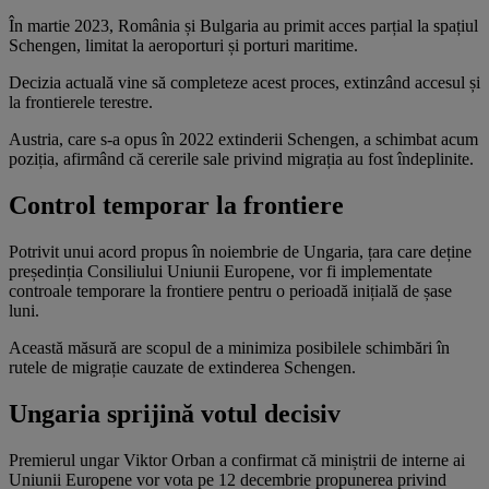
În martie 2023, România și Bulgaria au primit acces parțial la spațiul
Schengen, limitat la aeroporturi și porturi maritime.
Decizia actuală vine să completeze acest proces, extinzând accesul și
la frontierele terestre.
Austria, care s-a opus în 2022 extinderii Schengen, a schimbat acum
poziția, afirmând că cererile sale privind migrația au fost îndeplinite.
Control temporar la frontiere
Potrivit unui acord propus în noiembrie de Ungaria, țara care deține
președinția Consiliului Uniunii Europene, vor fi implementate
controale temporare la frontiere pentru o perioadă inițială de șase
luni.
Această măsură are scopul de a minimiza posibilele schimbări în
rutele de migrație cauzate de extinderea Schengen.
Ungaria sprijină votul decisiv
Premierul ungar Viktor Orban a confirmat că miniștrii de interne ai
Uniunii Europene vor vota pe 12 decembrie propunerea privind