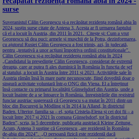
recăpătat rezidența română abia în 2024 -
surse
Suveranistul Călin Georgescu și-a recăpătat rezidența română abia în
2024, susțin surse citate de Antena 3. Acesta ar fi urmarea faptului
că el a locuit în Austria, din 2011 în 2021. Citește și: Cum a vrut
Georgescu să dea puci: armele și mușchii de la Potra, dezinformarea,
cu ajutorul Rusiei Călin Georgescu a fost trimis, azi, în judecată,
pentru „tentativă a unor acțiuni împotriva ordinii constituționale”.
Călin Georgescu și-a recăpătat rezidența română abia în 2024
„Candidatul la președinție Călin Georgescu, considerat de extremă
dreapta, care ar putea fi ales duminică în România în funcția de șef
al statului, a locuit în Austria între 2011 și 2021. Activitățile sale în
Austria rămân însă în mare parte necunoscute, fiind dovedită doar o
singură activitate voluntară într-o ONG din Viena. El a întreținut
însă contacte cu primarul localității Günselsdorf din Austria, unde a
locuit înainte de a se întoarce în România. Înregistrările din registrul
funciar austriac sugerează că Georgescu s-a mutat în 2011 dintr-un
bloc din București la Mödling și în 2014 la Alland, în districtul
Baden. Ulterior, familia sa – el, soția Cristela-Elena și cei doi fii – a
locuit între 2017 și 2021 în comuna Günselsdorf, tot în districtul
Baden”, scria, la 5 decembrie, publicația austriacă Kleine Zeitung.
Acum, Antena 3 susține că Georgescu „are rezidenţă în România
de-abia din 2024”. „O persoană fizică este rezidentă dacă