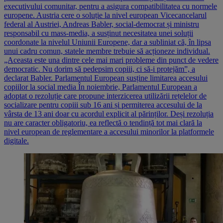
executivului comunitar, pentru a asigura compatibilitatea cu normele
europene. Austria cere o soluție la nivel european Vicecancelarul
federal al Austriei, Andreas Babler, social-democrat și ministru
responsabil cu mass-media, a susținut necesitatea unei soluții
coordonate la nivelul Uniunii Europene, dar a subliniat că, în lipsa
unui cadru comun, statele membre trebuie să acționeze individual.
„Aceasta este una dintre cele mai mari probleme din punct de vedere
democratic. Nu dorim să pedepsim copiii, ci să-i protejăm”, a
declarat Babler. Parlamentul European susține limitarea accesului
copiilor la social media În noiembrie, Parlamentul European a
adoptat o rezoluție care propune interzicerea utilizării rețelelor de
socializare pentru copiii sub 16 ani și permiterea accesului de la
vârsta de 13 ani doar cu acordul explicit al părinților. Deși rezoluția
nu are caracter obligatoriu, ea reflectă o tendință tot mai clară la
nivel european de reglementare a accesului minorilor la platformele
digitale.