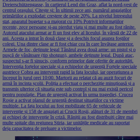
Dreierschützengasse, în cartierul Lend din Graz, aflat la nord-vest de
centrul orașului. Citește și: În ultimii zece ani, numărul angajaților
primăriilor a explodat: creștere de peste 20%. La nivelul întregului
stat, aparatul bugetar s-a majorat cu 10% Potrivit informațiilor
recente, zece persoane și-au pierdut viața și mai multe au fost rănite.
Autorul atacului armat ar fi un fost elev al liceului, în vârstă de 22 de
ani. Acesta a intrat în două clase și a deschis focul asupra foștilor
colegi. Una dintre clase ar fi fost chiar cea în care învățase anterior.
Armele de foc, deținute legal Tânărul avea două arme: un pistol și o
pușcă de vânătoare (tip shotgun), ambele deținute legal. După atac,
suspectul s-ar fi sinucis, conform primelor date oferite de autorități.
Intervenția forțelor speciale și a echipelor de urgență Forțele speciale
austriece Cobra au intervenit rapid la fața locului, iar operațiunea a
început în jurul orei 10:00. Martorii au relatat că au auzit focuri de
armă în incinta școlii. Poliția a efectuat o percheziție minuțioasă și a
transmis ulterior că situația este sub control și nu mai există pericol
pentru populație. Plan de urgență activat În urma tragediei, Crucea
Roșie a activat planul de urgență destinat situațiilor cu victime
multiple. La fața locului au fost mobilizate 65 de vehicule de
intervenție și 158 de angajați ai Crucii Roșii, alături de 31 de membri
ai echipei de intervenție în criză. Răniții au fost distribuiți către mai
multe spitale din regiunea Stiria, iar unitățile medicale au raportat
deja capacitatea de preluare a victimelor.