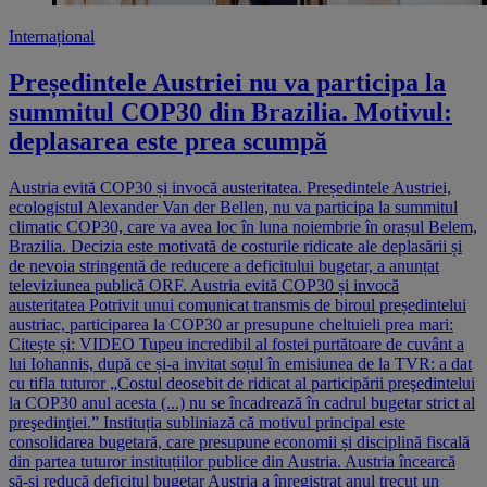
Internațional
Președintele Austriei nu va participa la
summitul COP30 din Brazilia. Motivul:
deplasarea este prea scumpă
Austria evită COP30 și invocă austeritatea. Președintele Austriei,
ecologistul Alexander Van der Bellen, nu va participa la summitul
climatic COP30, care va avea loc în luna noiembrie în orașul Belem,
Brazilia. Decizia este motivată de costurile ridicate ale deplasării și
de nevoia stringentă de reducere a deficitului bugetar, a anunțat
televiziunea publică ORF. Austria evită COP30 și invocă
austeritatea Potrivit unui comunicat transmis de biroul președintelui
austriac, participarea la COP30 ar presupune cheltuieli prea mari:
Citește și: VIDEO Tupeu incredibil al fostei purtătoare de cuvânt a
lui Iohannis, după ce și-a invitat soțul în emisiunea de la TVR: a dat
cu tifla tuturor „Costul deosebit de ridicat al participării preşedintelui
la COP30 anul acesta (...) nu se încadrează în cadrul bugetar strict al
preşedinţiei.” Instituția subliniază că motivul principal este
consolidarea bugetară, care presupune economii și disciplină fiscală
din partea tuturor instituțiilor publice din Austria. Austria încearcă
să-și reducă deficitul bugetar Austria a înregistrat anul trecut un