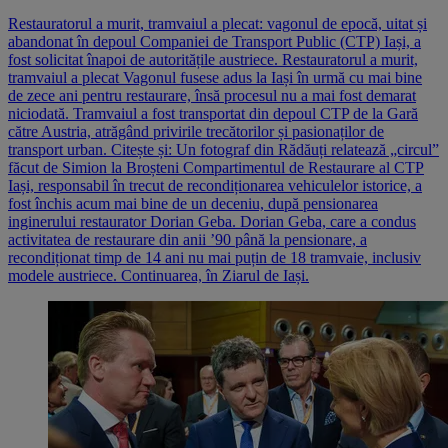
Restauratorul a murit, tramvaiul a plecat: vagonul de epocă, uitat și
abandonat în depoul Companiei de Transport Public (CTP) Iași, a
fost solicitat înapoi de autoritățile austriece. Restauratorul a murit,
tramvaiul a plecat Vagonul fusese adus la Iași în urmă cu mai bine
de zece ani pentru restaurare, însă procesul nu a mai fost demarat
niciodată. Tramvaiul a fost transportat din depoul CTP de la Gară
către Austria, atrăgând privirile trecătorilor și pasionaților de
transport urban. Citește și: Un fotograf din Rădăuți relatează „circul”
făcut de Simion la Broșteni Compartimentul de Restaurare al CTP
Iași, responsabil în trecut de recondiționarea vehiculelor istorice, a
fost închis acum mai bine de un deceniu, după pensionarea
inginerului restaurator Dorian Geba. Dorian Geba, care a condus
activitatea de restaurare din anii ’90 până la pensionare, a
recondiționat timp de 14 ani nu mai puțin de 18 tramvaie, inclusiv
modele austriece. Continuarea, în Ziarul de Iași.