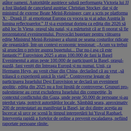
atâtor oameni. Autoritățile austriece salută performanța Victoria lui JJ
a fost lăudată de cancelarul austriac Christian Stocker, dar și de
ministrul de externe Beate Meinl-Reisinger, care a scris pe platforma
X: „Dragă JJ, ai emoționat Europa cu vocea ta și ai adus Austria în
lumina reflectoarelor.” JJ și-a exprimat dorința ca ediția din 2026 să
aibă loc în Viena, orașul său natal, și a mărturisit că ar fi onorat să fie
prezentatorul evenimentului. Provocări bugetare pentru viitoarea
ediție Ministrul Meinl-Reisinger a glumit pe seama costurilor ridicate
ale organizării, într-un context economic tensionat: „Acum va trebui
să aruncăm o privire asupra bugetului... Dar nu-i așa că este
fantastic?” Eurovision 2025 a atras 100.000 de fani la Basel
Evenimentul a atras peste 100.000 de participanți la Basel, orașul-
gazdă, fani veniți din întreaga Europă și nu numai. Unii, ca
Hermann Heyn, au venit chiar din China, declarând că au vrut „să
trăiască o experiență unică în viață”. Controverse legate de
participarea Israelului Deși Eurovision se declară un eveniment
apolitic, ediția din 2025 nu a fost lipsită de controverse. Grupuri pro-
palestiniene au cerut excluderea Israelului din competiție, în
contextul conflictului din Gaza, unde peste 50.000 de persoane și-au
pierdut viața, potrivit autorităților locale. Sâmbătă seara, aproximativ
200 de protestatari au manifestat la Basel, iar doi dintre aceștia au
încercat să urce pe scenă în timpul interpretării lui Yuval Raphael.
Intervenția rapidă a forțelor de ordine a prevenit escaladarea, nefiind
raportate persoane rănite.