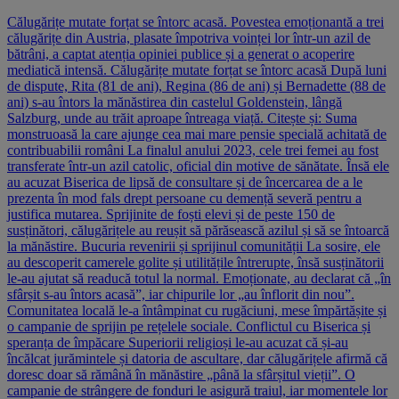
Călugărițe mutate forțat se întorc acasă. Povestea emoționantă a trei
călugărițe din Austria, plasate împotriva voinței lor într-un azil de
bătrâni, a captat atenția opiniei publice și a generat o acoperire
mediatică intensă. Călugărițe mutate forțat se întorc acasă După luni
de dispute, Rita (81 de ani), Regina (86 de ani) și Bernadette (88 de
ani) s-au întors la mănăstirea din castelul Goldenstein, lângă
Salzburg, unde au trăit aproape întreaga viață. Citește și: Suma
monstruoasă la care ajunge cea mai mare pensie specială achitată de
contribuabilii români La finalul anului 2023, cele trei femei au fost
transferate într-un azil catolic, oficial din motive de sănătate. Însă ele
au acuzat Biserica de lipsă de consultare și de încercarea de a le
prezenta în mod fals drept persoane cu demență severă pentru a
justifica mutarea. Sprijinite de foști elevi și de peste 150 de
susținători, călugărițele au reușit să părăsească azilul și să se întoarcă
la mănăstire. Bucuria revenirii și sprijinul comunității La sosire, ele
au descoperit camerele golite și utilitățile întrerupte, însă susținătorii
le-au ajutat să readucă totul la normal. Emoționate, au declarat că „în
sfârșit s-au întors acasă”, iar chipurile lor „au înflorit din nou”.
Comunitatea locală le-a întâmpinat cu rugăciuni, mese împărtășite și
o campanie de sprijin pe rețelele sociale. Conflictul cu Biserica și
speranța de împăcare Superiorii religioși le-au acuzat că și-au
încălcat jurămintele și datoria de ascultare, dar călugărițele afirmă că
doresc doar să rămână în mănăstire „până la sfârșitul vieții”. O
campanie de strângere de fonduri le asigură traiul, iar momentele lor