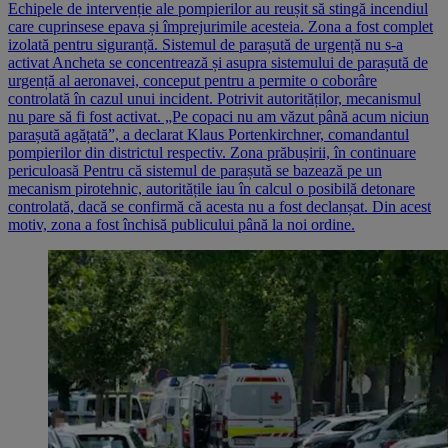
Echipele de intervenție ale pompierilor au reușit să stingă incendiul
care cuprinsese epava și împrejurimile acesteia. Zona a fost complet
izolată pentru siguranță. Sistemul de parașută de urgență nu s-a
activat Ancheta se concentrează și asupra sistemului de parașută de
urgență al aeronavei, conceput pentru a permite o coborâre
controlată în cazul unui incident. Potrivit autorităților, mecanismul
nu pare să fi fost activat. „Pe copaci nu am văzut până acum niciun
parașută agățată”, a declarat Klaus Portenkirchner, comandantul
pompierilor din districtul respectiv. Zona prăbușirii, în continuare
periculoasă Pentru că sistemul de parașută se bazează pe un
mecanism pirotehnic, autoritățile iau în calcul o posibilă detonare
controlată, dacă se confirmă că acesta nu a fost declanșat. Din acest
motiv, zona a fost închisă publicului până la noi ordine.