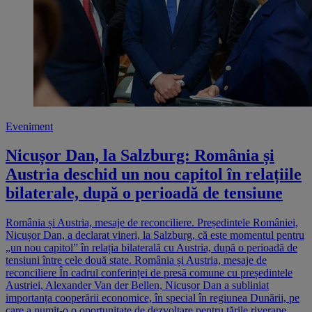
Eveniment
Nicușor Dan, la Salzburg: România și
Austria deschid un nou capitol în relațiile
bilaterale, după o perioadă de tensiune
România și Austria, mesaje de reconciliere. Președintele României,
Nicușor Dan, a declarat vineri, la Salzburg, că este momentul pentru
„un nou capitol” în relația bilaterală cu Austria, după o perioadă de
tensiuni între cele două state. România și Austria, mesaje de
reconciliere În cadrul conferinței de presă comune cu președintele
Austriei, Alexander Van der Bellen, Nicușor Dan a subliniat
importanța cooperării economice, în special în regiunea Dunării, pe
care a numit-o o oportunitate de dezvoltare pentru țările riverane.