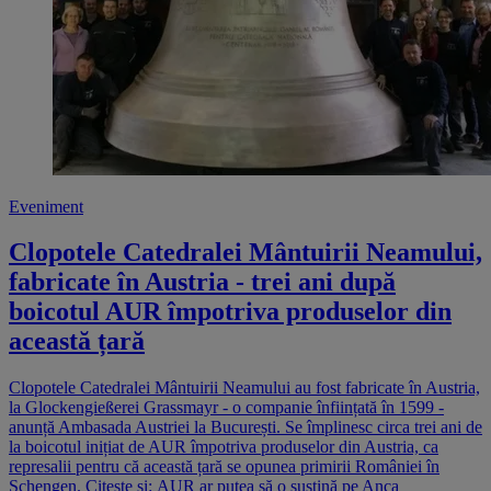
Eveniment
Clopotele Catedralei Mântuirii Neamului,
fabricate în Austria - trei ani după
boicotul AUR împotriva produselor din
această țară
Clopotele Catedralei Mântuirii Neamului au fost fabricate în Austria,
la Glockengießerei Grassmayr - o companie înființată în 1599 -
anunță Ambasada Austriei la București. Se împlinesc circa trei ani de
la boicotul inițiat de AUR împotriva produselor din Austria, ca
represalii pentru că această țară se opunea primirii României în
Schengen. Citește și: AUR ar putea să o susțină pe Anca