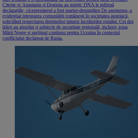
Citește și: Anastasiu și Dogioiu au mințit: DNA le infirmă
declarațiile, vicepremierul a fost martor-denunțător De asemenea, a
evidențiat integrarea comunității românești în societatea austriacă,
solicitând respectarea drepturilor tuturor lucrătorilor români. Cei doi
lideri au abordat și subiecte de securitate regională, inclusiv zona
Mării Negre și sprijinul continuu pentru Ucraina în contextul
conflictului declanșat de Rusia.