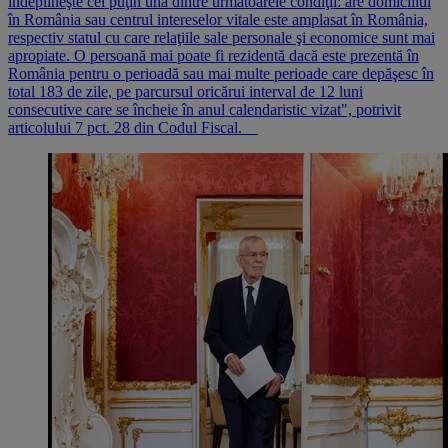
îndeplineşte cel puţin una dintre următoarele condiţii: are domiciliul
în România sau centrul intereselor vitale este amplasat în România,
respectiv statul cu care relaţiile sale personale şi economice sunt mai
apropiate. O persoană mai poate fi rezidentă dacă este prezentă în
România pentru o perioadă sau mai multe perioade care depăşesc în
total 183 de zile, pe parcursul oricărui interval de 12 luni
consecutive care se încheie în anul calendaristic vizat", potrivit
articolului 7 pct. 28 din Codul Fiscal.