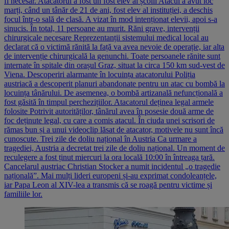
fi necesar. Atacatorul a fost un fost elev al școlii Atacul a avut loc
marți, când un tânăr de 21 de ani, fost elev al instituției, a deschis
focul într-o sală de clasă. A vizat în mod intenționat elevii, apoi s-a
sinucis. În total, 11 persoane au murit. Răni grave, intervenții
chirurgicale necesare Reprezentanții sistemului medical local au
declarat că o victimă rănită la față va avea nevoie de operație, iar alta
de intervenție chirurgicală la genunchi. Toate persoanele rănite sunt
internate în spitale din orașul Graz, situat la circa 150 km sud-vest de
Viena. Descoperiri alarmante în locuința atacatorului Poliția
austriacă a descoperit planuri abandonate pentru un atac cu bombă la
locuința tânărului. De asemenea, o bombă artizanală nefuncțională a
fost găsită în timpul perchezițiilor. Atacatorul deținea legal armele
folosite Potrivit autorităților, tânărul avea în posesie două arme de
foc deținute legal, cu care a comis atacul. În ciuda unei scrisori de
rămas bun și a unui videoclip lăsat de atacator, motivele nu sunt încă
cunoscute. Trei zile de doliu național în Austria Ca urmare a
tragediei, Austria a decretat trei zile de doliu național. Un moment de
reculegere a fost ținut miercuri la ora locală 10:00 în întreaga țară.
Cancelarul austriac Christian Stocker a numit incidentul „o tragedie
națională”. Mai mulți lideri europeni și-au exprimat condoleanțele,
iar Papa Leon al XIV-lea a transmis că se roagă pentru victime și
familiile lor.