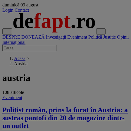
duminică
09 august
Login
Contact
DESPRE
DONEAZĂ
Investigații
Eveniment
Politică
Justiție
Opinii
Internațional
Acasă
>
Austria
austria
108 articole
Eveniment
Polițist român, prins la furat în Austria: a
sustras pantofi din 20 de magazine dintr-
un outlet