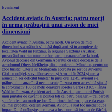
Eveniment
Accident aviatic în Austria: patru morți
în urma prăbușirii unui avion de mici
dimensiuni
Accident aviatic în Austria, patru morți. Un avion de mici
dimensiuni s-a prăbușit sâmbătă după-amiază în apropiere de
localitatea Wald im Pinzgau, în regiunea Salzburg (Austria),
provocând moartea tuturor celor patru persoane aflate la bord.
Avionul decolase din Germania Aparatul cu elice decolase de la
aerodromul Oberschleißheim, din apropiere de München, pentru un
zbor turistic. Citește și: Megașpaga acordată pe șest de guvernul
Ciolacu poliției, serviciilor secrete și Armatei în 2024 și care a
aruncat în aer deficitul bugetar În jurul orei 12:45, avionul s-a
prăbușit din cauze încă necunoscute, în zona greu accesibilă situată
la aproximativ 100 de metri deasupra șoselei Gerlos (B165), lângă
Wald im Pinzgau. Accident aviatic în Austria: patru morți Potrivit
unui purtător de cuvânt al poliției toți cei patru pasageri – trei bărbați
și o femeie – au murit pe loc. Din primele informații, aceștia erau,
cel mai probabil, cetățeni germani. Avionul a luat foc imediat după
impact După prăbușire, aeronava a fost cuprinsă imediat de flăcări.