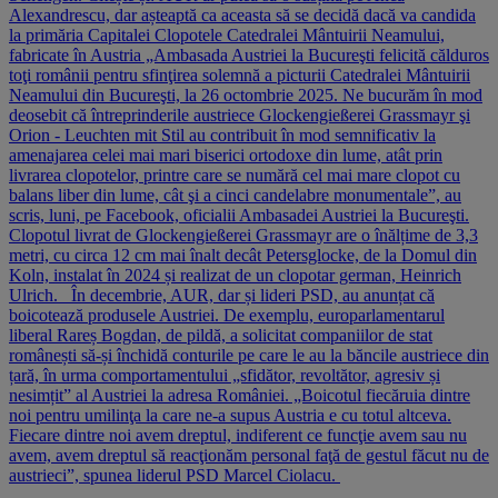
Alexandrescu, dar așteaptă ca aceasta să se decidă dacă va candida
la primăria Capitalei Clopotele Catedralei Mântuirii Neamului,
fabricate în Austria „Ambasada Austriei la Bucureşti felicită călduros
toţi românii pentru sfinţirea solemnă a picturii Catedralei Mântuirii
Neamului din Bucureşti, la 26 octombrie 2025. Ne bucurăm în mod
deosebit că întreprinderile austriece Glockengießerei Grassmayr şi
Orion - Leuchten mit Stil au contribuit în mod semnificativ la
amenajarea celei mai mari biserici ortodoxe din lume, atât prin
livrarea clopotelor, printre care se numără cel mai mare clopot cu
balans liber din lume, cât şi a cinci candelabre monumentale”, au
scris, luni, pe Facebook, oficialii Ambasadei Austriei la Bucureşti.
Clopotul livrat de Glockengießerei Grassmayr are o înălțime de 3,3
metri, cu circa 12 cm mai înalt decât Petersglocke, de la Domul din
Koln, instalat în 2024 și realizat de un clopotar german, Heinrich
Ulrich. În decembrie, AUR, dar și lideri PSD, au anunțat că
boicotează produsele Austriei. De exemplu, europarlamentarul
liberal Rareș Bogdan, de pildă, a solicitat companiilor de stat
românești să-și închidă conturile pe care le au la băncile austriece din
țară, în urma comportamentului „sfidător, revoltător, agresiv și
nesimțit” al Austriei la adresa României. „Boicotul fiecăruia dintre
noi pentru umilinţa la care ne-a supus Austria e cu totul altceva.
Fiecare dintre noi avem dreptul, indiferent ce funcţie avem sau nu
avem, avem dreptul să reacţionăm personal faţă de gestul făcut nu de
austrieci”, spunea liderul PSD Marcel Ciolacu.