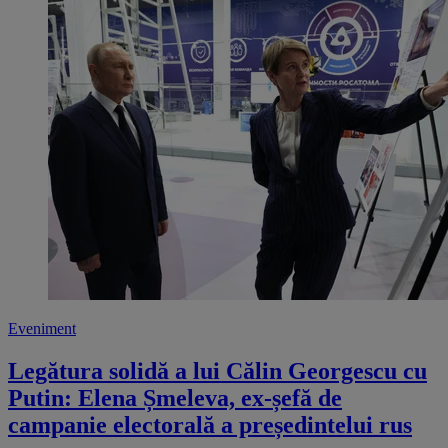
Eveniment
Legătura solidă a lui Călin Georgescu cu
Putin: Elena Șmeleva, ex-șefă de
campanie electorală a președintelui rus