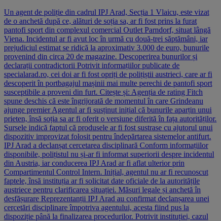
Un agent de poliție din cadrul IPJ Arad, Secția 1 Vlaicu, este vizat
de o anchetă după ce, alături de soția sa, ar fi fost prins la furat
pantofi sport din complexul comercial Outlet Parndorf, situat lângă
Viena. Incidentul ar fi avut loc în urmă cu două-trei săptămâni, iar
prejudiciul estimat se ridică la aproximativ 3.000 de euro, bunurile
provenind din circa 20 de magazine. Descoperirea bunurilor și
declarații contradictorii Potrivit informațiilor publicate de
specialarad.ro, cei doi ar fi fost opriți de polițiștii austrieci, care ar fi
descoperit în portbagajul mașinii mai multe perechi de pantofi sport
susceptibile a proveni din furt. Citește și: Agenția de rating Fitch
spune deschis că este îngrijorată de momentul în care Grindeanu
ajunge premier Agentul ar fi susținut inițial că bunurile aparțin unui
prieten, însă soția sa ar fi oferit o versiune diferită în fața autorităților.
Sursele indică faptul că produsele ar fi fost sustrase cu ajutorul unui
dispozitiv improvizat folosit pentru îndepărtarea sistemelor antifurt.
IPJ Arad a declanșat cercetarea disciplinară Conform informațiilor
disponibile, polițistul nu și-ar fi informat superiorii despre incidentul
din Austria, iar conducerea IPJ Arad ar fi aflat ulterior prin
Compartimentul Control Intern. Inițial, agentul nu ar fi recunoscut
faptele, însă instituția ar fi solicitat date oficiale de la autoritățile
austriece pentru clarificarea situației. Măsuri legale și anchetă în
desfășurare Reprezentanții IPJ Arad au confirmat declanșarea unei
cercetări disciplinare împotriva agentului, acesta fiind pus la
dispoziție până la finalizarea procedurilor. Potrivit instituției, cazul