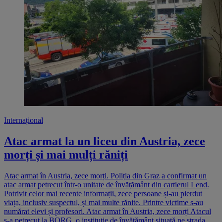
Internațional
Atac armat la un liceu din Austria, zece
morți și mai mulți răniți
Atac armat în Austria, zece morți. Poliția din Graz a confirmat un
atac armat petrecut într-o unitate de învățământ din cartierul Lend.
Potrivit celor mai recente informații, zece persoane și-au pierdut
viața, inclusiv suspectul, și mai multe rănite. Printre victime s-au
numărat elevi și profesori. Atac armat în Austria, zece morți Atacul
s-a petrecut la BORG, o instituție de învățământ situată pe strada