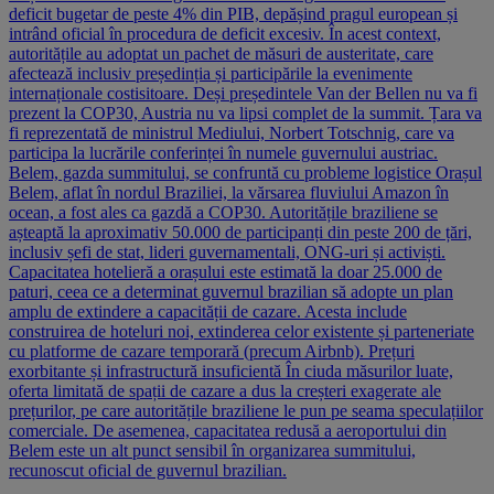
deficit bugetar de peste 4% din PIB, depășind pragul european și
intrând oficial în procedura de deficit excesiv. În acest context,
autoritățile au adoptat un pachet de măsuri de austeritate, care
afectează inclusiv președinția și participările la evenimente
internaționale costisitoare. Deși președintele Van der Bellen nu va fi
prezent la COP30, Austria nu va lipsi complet de la summit. Țara va
fi reprezentată de ministrul Mediului, Norbert Totschnig, care va
participa la lucrările conferinței în numele guvernului austriac.
Belem, gazda summitului, se confruntă cu probleme logistice Orașul
Belem, aflat în nordul Braziliei, la vărsarea fluviului Amazon în
ocean, a fost ales ca gazdă a COP30. Autoritățile braziliene se
așteaptă la aproximativ 50.000 de participanți din peste 200 de țări,
inclusiv șefi de stat, lideri guvernamentali, ONG-uri și activiști.
Capacitatea hotelieră a orașului este estimată la doar 25.000 de
paturi, ceea ce a determinat guvernul brazilian să adopte un plan
amplu de extindere a capacității de cazare. Acesta include
construirea de hoteluri noi, extinderea celor existente și parteneriate
cu platforme de cazare temporară (precum Airbnb). Prețuri
exorbitante și infrastructură insuficientă În ciuda măsurilor luate,
oferta limitată de spații de cazare a dus la creșteri exagerate ale
prețurilor, pe care autoritățile braziliene le pun pe seama speculațiilor
comerciale. De asemenea, capacitatea redusă a aeroportului din
Belem este un alt punct sensibil în organizarea summitului,
recunoscut oficial de guvernul brazilian.