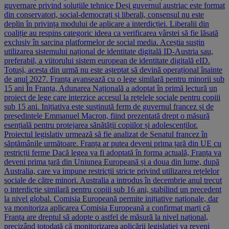
guvernare privind soluțiile tehnice Deși guvernul austriac este format
din conservatori, social-democrați și liberali, consensul nu este
deplin în privința modului de aplicare a interdicției. Liberalii din
coaliție au respins categoric ideea ca verificarea vârstei să fie lăsată
exclusiv în sarcina platformelor de social media. Aceștia susțin
utilizarea sistemului național de identitate digitală ID-Austria sau,
preferabil, a viitorului sistem european de identitate digitală eID.
Totuși, acesta din urmă nu este așteptat să devină operațional înainte
de anul 2027. Franța avansează cu o lege similară pentru minorii sub
15 ani În Franța, Adunarea Națională a adoptat în primă lectură un
proiect de lege care interzice accesul la rețelele sociale pentru copiii
sub 15 ani. Inițiativa este susținută ferm de guvernul francez și de
președintele Emmanuel Macron, fiind prezentată drept o măsură
esențială pentru protejarea sănătății copiilor și adolescenților.
Proiectul legislativ urmează să fie analizat de Senatul francez în
săptămânile următoare. Franța ar putea deveni prima țară din UE cu
restricții ferme Dacă legea va fi adoptată în forma actuală, Franța va
deveni prima țară din Uniunea Europeană și a doua din lume, după
Australia, care va impune restricții stricte privind utilizarea rețelelor
sociale de către minori. Australia a introdus în decembrie anul trecut
o interdicție similară pentru copiii sub 16 ani, stabilind un precedent
la nivel global. Comisia Europeană permite inițiative naționale, dar
va monitoriza aplicarea Comisia Europeană a confirmat marți că
Franța are dreptul să adopte o astfel de măsură la nivel național,
precizând totodată că monitorizarea aplicării legislației va reveni