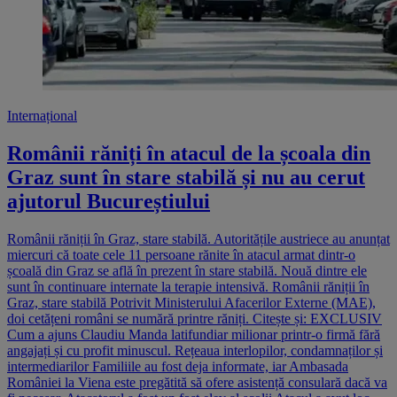
Internațional
Românii răniți în atacul de la școala din
Graz sunt în stare stabilă și nu au cerut
ajutorul Bucureștiului
Românii răniții în Graz, stare stabilă. Autoritățile austriece au anunțat
miercuri că toate cele 11 persoane rănite în atacul armat dintr-o
școală din Graz se află în prezent în stare stabilă. Nouă dintre ele
sunt în continuare internate la terapie intensivă. Românii răniții în
Graz, stare stabilă Potrivit Ministerului Afacerilor Externe (MAE),
doi cetățeni români se numără printre răniți. Citește și: EXCLUSIV
Cum a ajuns Claudiu Manda latifundiar milionar printr-o firmă fără
angajați și cu profit minuscul. Rețeaua interlopilor, condamnaților și
intermediarilor Familiile au fost deja informate, iar Ambasada
României la Viena este pregătită să ofere asistență consulară dacă va