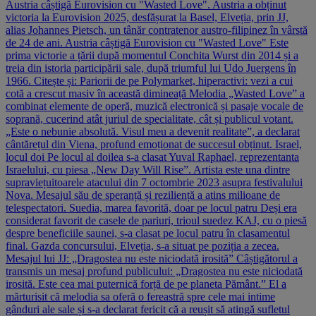
Austria câștigă Eurovision cu "Wasted Love". Austria a obținut
victoria la Eurovision 2025, desfășurat la Basel, Elveția, prin JJ,
alias Johannes Pietsch, un tânăr contratenor austro-filipinez în vârstă
de 24 de ani. Austria câștigă Eurovision cu "Wasted Love" Este
prima victorie a țării după momentul Conchita Wurst din 2014 și a
treia din istoria participării sale, după triumful lui Udo Juergens în
1966. Citește și: Pariorii de pe Polymarket, hiperactivi: vezi a cui
cotă a crescut masiv în această dimineață Melodia „Wasted Love” a
combinat elemente de operă, muzică electronică și pasaje vocale de
soprană, cucerind atât juriul de specialitate, cât și publicul votant.
„Este o nebunie absolută. Visul meu a devenit realitate”, a declarat
cântărețul din Viena, profund emoționat de succesul obținut. Israel,
locul doi Pe locul al doilea s-a clasat Yuval Raphael, reprezentanta
Israelului, cu piesa „New Day Will Rise”. Artista este una dintre
supraviețuitoarele atacului din 7 octombrie 2023 asupra festivalului
Nova. Mesajul său de speranță și reziliență a atins milioane de
telespectatori. Suedia, marea favorită, doar pe locul patru Deși era
considerat favorit de casele de pariuri, trioul suedez KAJ, cu o piesă
despre beneficiile saunei, s-a clasat pe locul patru în clasamentul
final. Gazda concursului, Elveția, s-a situat pe poziția a zecea.
Mesajul lui JJ: „Dragostea nu este niciodată irosită” Câștigătorul a
transmis un mesaj profund publicului: „Dragostea nu este niciodată
irosită. Este cea mai puternică forță de pe planeta Pământ.” El a
mărturisit că melodia sa oferă o fereastră spre cele mai intime
gânduri ale sale și s-a declarat fericit că a reușit să atingă sufletul