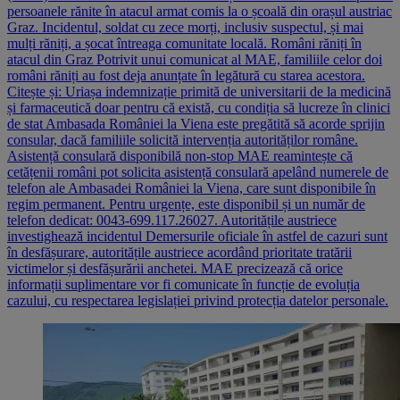
persoanele rănite în atacul armat comis la o școală din orașul austriac
Graz. Incidentul, soldat cu zece morți, inclusiv suspectul, și mai
mulți răniți, a șocat întreaga comunitate locală. Români răniți în
atacul din Graz Potrivit unui comunicat al MAE, familiile celor doi
români răniți au fost deja anunțate în legătură cu starea acestora.
Citește și: Uriașa indemnizație primită de universitarii de la medicină
și farmaceutică doar pentru că există, cu condiția să lucreze în clinici
de stat Ambasada României la Viena este pregătită să acorde sprijin
consular, dacă familiile solicită intervenția autorităților române.
Asistență consulară disponibilă non-stop MAE reamintește că
cetățenii români pot solicita asistență consulară apelând numerele de
telefon ale Ambasadei României la Viena, care sunt disponibile în
regim permanent. Pentru urgențe, este disponibil și un număr de
telefon dedicat: 0043-699.117.26027. Autoritățile austriece
investighează incidentul Demersurile oficiale în astfel de cazuri sunt
în desfășurare, autoritățile austriece acordând prioritate tratării
victimelor și desfășurării anchetei. MAE precizează că orice
informații suplimentare vor fi comunicate în funcție de evoluția
cazului, cu respectarea legislației privind protecția datelor personale.