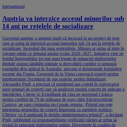
Internațional
Austria va interzice accesul minorilor sub
14 ani pe rețelele de socializare
Guvernul austriac a anunțat marți că lucrează la un proiect de lege
care ar urma să interzică accesul minorilor sub 14 ani la rețelele de
socializare, începând din luna septembrie. Măsura ar urma să intre în
vigoare odată cu debutul anului școlar 2026–2027. Inițiativa vine pe
fondul îngrijorărilor tot mai mari legate de impactul platformelor
digitale asupra sănătății mintale și dezvoltării copiilor și urmează
exemplul deja aplicat în Australia, precum și demersurile legislative
recente din Franța. Guvernul de la Viena convoacă experți pentru
implementare Secretarul de stat austriac pentru digitalizare,
Alexander Prull, a precizat că următorul pas constă în convocarea
unor grupuri de experți care să analizeze modul concret de aplicare a
interdicției. Citește și: EximBank dă vina pe guvernul Ciolacu
pentru creditul de 70 de milioane de euro către Electrocentrale
Craiova, pe care compania nu-l poate returna „Primul pas este
integrarea grupurilor de experți împreună cu partidele politice.
Ulterior, va fi analizată în detaliu implementarea tehnică”, a declarat
Prull, subliniind că responsabilitatea verificării vârstei ar urma să
revină în principal platformelor online. Divergențe în coaliția de