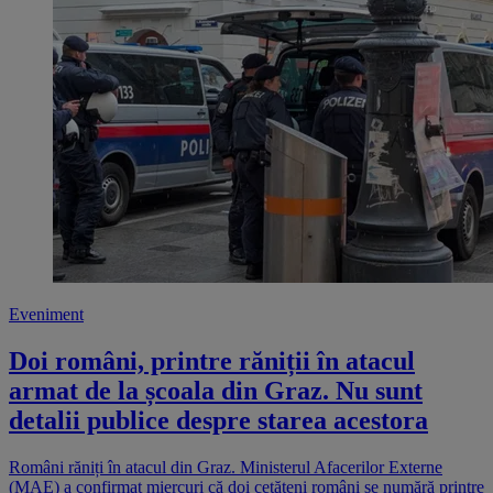
Eveniment
Doi români, printre răniții în atacul
armat de la școala din Graz. Nu sunt
detalii publice despre starea acestora
Români răniți în atacul din Graz. Ministerul Afacerilor Externe
(MAE) a confirmat miercuri că doi cetățeni români se numără printre