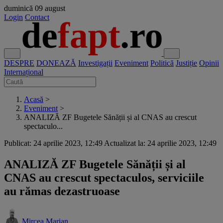
duminică
09 august
Login
Contact
DESPRE
DONEAZĂ
Investigații
Eveniment
Politică
Justiție
Opinii
Internațional
Acasă
>
Eveniment
>
ANALIZĂ ZF Bugetele Sănății și al CNAS au crescut
spectaculo...
Publicat: 24 aprilie 2023, 12:49
Actualizat la: 24 aprilie 2023, 12:49
ANALIZĂ ZF Bugetele Sănății și al
CNAS au crescut spectaculos, serviciile
au rămas dezastruoase
Mircea Marian