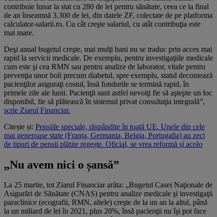
contribuie lunar la stat cu 280 de lei pentru sănătate, ceea ce la final
de an înseamnă 3.300 de lei, din datele ZF, colectate de pe platforma
calculator-salarii.ro. Cu cât creşte salariul, cu atât contribuţia este
mai mare.
Deşi anual bugetul creşte, mai mulţi bani nu se traduc prin acces mai
rapid la servicii medicale. De exemplu, pentru investigaţiile medicale
cum este şi cea RMN sau pentru analize de laborator, vitale pentru
prevenţia unor boli precum diabetul, spre exemplu, statul decontează
pacienţilor asiguraţi costul, însă fondurile se termină rapid, în
primele zile ale lunii. Pacienţii sunt astfel nevoiţi fie să aştepte un loc
disponibil, fie să plătească în sistemul privat consultaţia integrală”,
scrie Ziarul Financiar.
Citește și:
Pensiile speciale, răspândite în toată UE. Unele din cele
mai generoase state (Franța, Germania, Belgia, Portugalia) au zeci
de tipuri de pensii plătite regește. Oficial, se vrea reformă și acolo
„Nu avem nici o șansă”
La 25 martie, tot Ziarul Financiar arăta: „Bugetul Casei Naţionale de
Asigurări de Sănătate (CNAS) pentru analize medicale şi investigaţii
paraclinice (ecografii, RMN, altele) creşte de la un an la altul, până
la un miliard de lei în 2021, plus 20%, însă pacienţii nu îşi pot face