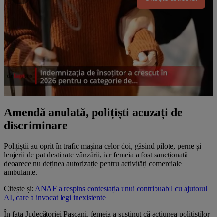
Amendă anulată, polițiști acuzați de
discriminare
Polițiștii au oprit în trafic mașina celor doi, găsind pilote, perne și
lenjerii de pat destinate vânzării, iar femeia a fost sancționată
deoarece nu deținea autorizație pentru activități comerciale
ambulante.
Citește și:
ANAF a respins contestația unui contribuabil cu ajutorul
AI, care a invocat legi inexistente
În fața Judecătoriei Pașcani, femeia a susținut că acțiunea polițiștilor