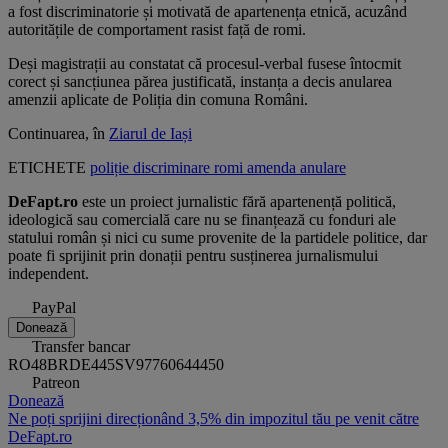
a fost discriminatorie și motivată de apartenența etnică, acuzând
autoritățile de comportament rasist față de romi.
Deși magistrații au constatat că procesul-verbal fusese întocmit
corect și sancțiunea părea justificată, instanța a decis anularea
amenzii aplicate de Poliția din comuna Români.
Continuarea, în
Ziarul de Iași
ETICHETE
poliție
discriminare
romi
amenda
anulare
DeFapt.ro
este un proiect jurnalistic fără apartenență politică,
ideologică sau comercială care nu se finanțează cu fonduri ale
statului român și nici cu sume provenite de la partidele politice, dar
poate fi sprijinit prin donații pentru susținerea jurnalismului
independent.
PayPal
Donează
Transfer bancar
RO48BRDE445SV97760644450
Patreon
Donează
Ne poți sprijini direcționând 3,5% din impozitul tău pe venit către
DeFapt.ro