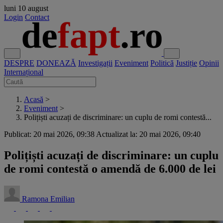
luni
10 august
Login
Contact
DESPRE
DONEAZĂ
Investigații
Eveniment
Politică
Justiție
Opinii
Internațional
Acasă
>
Eveniment
>
Polițiști acuzați de discriminare: un cuplu de romi contestă...
Publicat: 20 mai 2026, 09:38
Actualizat la: 20 mai 2026, 09:40
Polițiști acuzați de discriminare: un cuplu
de romi contestă o amendă de 6.000 de lei
Ramona Emilian