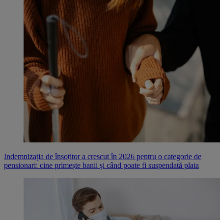
Indemnizația de însoțitor a crescut în 2026 pentru o categorie de
pensionari: cine primește banii și când poate fi suspendată plata