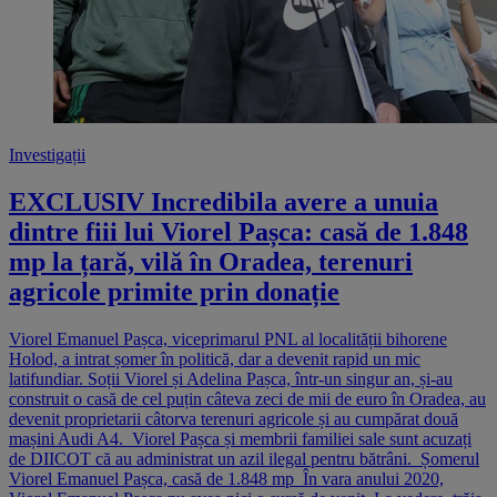
Investigații
EXCLUSIV Incredibila avere a unuia
dintre fiii lui Viorel Pașca: casă de 1.848
mp la țară, vilă în Oradea, terenuri
agricole primite prin donație
Viorel Emanuel Pașca, viceprimarul PNL al localității bihorene
Holod, a intrat șomer în politică, dar a devenit rapid un mic
latifundiar. Soții Viorel și Adelina Pașca, într-un singur an, și-au
construit o casă de cel puțin câteva zeci de mii de euro în Oradea, au
devenit proprietarii câtorva terenuri agricole și au cumpărat două
mașini Audi A4. Viorel Pașca și membrii familiei sale sunt acuzați
de DIICOT că au administrat un azil ilegal pentru bătrâni. Șomerul
Viorel Emanuel Pașca, casă de 1.848 mp În vara anului 2020,