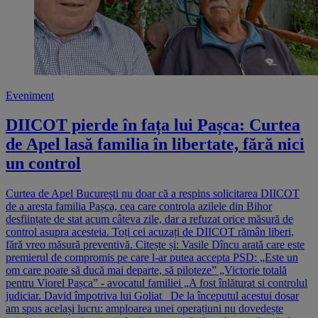
Eveniment
DIICOT pierde în fața lui Pașca: Curtea
de Apel lasă familia în libertate, fără nici
un control
Curtea de Apel București nu doar că a respins solicitarea DIICOT
de a aresta familia Pașca, cea care controla azilele din Bihor
desființate de stat acum câteva zile, dar a refuzat orice măsură de
control asupra acesteia. Toți cei acuzați de DIICOT rămân liberi,
fără vreo măsură preventivă. Citește și: Vasile Dîncu arată care este
premierul de compromis pe care l-ar putea accepta PSD: „Este un
om care poate să ducă mai departe, să piloteze” „Victorie totală
pentru Viorel Pașca” - avocatul familiei „A fost înlăturat si controlul
judiciar. David împotriva lui Goliat De la începutul acestui dosar
am spus același lucru: amploarea unei operațiuni nu dovedește