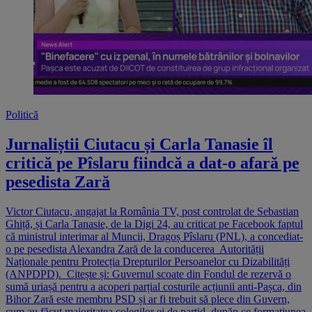
Politică
Jurnaliștii Ciutacu și Carla Tanasie îl
critică pe Pîslaru fiindcă a dat-o afară pe
pesedista Zară
Victor Ciutacu, angajat la România TV, post controlat de Sebastian
Ghiță, și Carla Tanasie, de la Digi 24, au criticat pe Facebook faptul
că ministrul interimar al Muncii, Dragoș Pîslaru (PNL), a concediat-
o pe pesedista Alexandra Zară de la conducerea Autorității
Naționale pentru Protecția Drepturilor Persoanelor cu Dizabilități
(ANPDPD). Citește și: Guvernul scoate din Fondul de rezervă o
sumă uriașă pentru a acoperi parțial costurile acțiunii anti-Pașca, din
Bihor Zară este membru PSD și ar fi trebuit să plece din Guvern,
cum au făcut majoritatea colegilor ei de partid, dupăp ce formațiunea