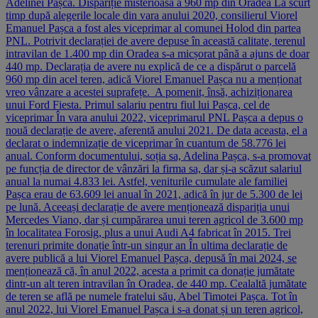
Adelinei Pașca. Dispariție misterioasă a 960 mp din Oradea La scurt
timp după alegerile locale din vara anului 2020, consilierul Viorel
Emanuel Pașca a fost ales viceprimar al comunei Holod din partea
PNL. Potrivit declarației de avere depuse în această calitate, terenul
intravilan de 1.400 mp din Oradea s-a micșorat până a ajuns de doar
440 mp. Declarația de avere nu explică de ce a dispărut o parcelă
960 mp din acel teren, adică Viorel Emanuel Pașca nu a menționat
vreo vânzare a acestei suprafețe. A pomenit, însă, achiziționarea
unui Ford Fiesta. Primul salariu pentru fiul lui Pașca, cel de
viceprimar În vara anului 2022, viceprimarul PNL Pașca a depus o
nouă declarație de avere, aferentă anului 2021. De data aceasta, el a
declarat o indemnizație de viceprimar în cuantum de 58.776 lei
anual. Conform documentului, soția sa, Adelina Pașca, s-a promovat
pe funcția de director de vânzări la firma sa, dar și-a scăzut salariul
anual la numai 4.833 lei. Astfel, veniturile cumulate ale familiei
Pașca erau de 63.609 lei anual în 2021, adică în jur de 5.300 de lei
pe lună. Aceeași declarație de avere menționează dispariția unui
Mercedes Viano, dar și cumpărarea unui teren agricol de 3.600 mp
în localitatea Forosig, plus a unui Audi A4 fabricat în 2015. Trei
terenuri primite donație într-un singur an În ultima declarație de
avere publică a lui Viorel Emanuel Pașca, depusă în mai 2024, se
menționează că, în anul 2022, acesta a primit ca donație jumătate
dintr-un alt teren intravilan în Oradea, de 440 mp. Cealaltă jumătate
de teren se află pe numele fratelui său, Abel Timotei Pașca. Tot în
anul 2022, lui Viorel Emanuel Pașca i s-a donat și un teren agricol,