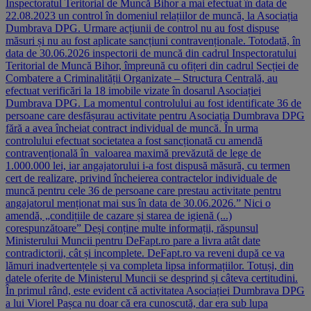
Inspectoratul Teritorial de Muncă Bihor a mai efectuat în data de
22.08.2023 un control în domeniul relațiilor de muncă, la Asociația
Dumbrava DPG. Urmare acțiunii de control nu au fost dispuse
măsuri și nu au fost aplicate sancțiuni contravenționale. Totodată, în
data de 30.06.2026 inspectorii de muncă din cadrul Inspectoratului
Teritorial de Muncă Bihor, împreună cu ofițeri din cadrul Secției de
Combatere a Criminalității Organizate – Structura Centrală, au
efectuat verificări la 18 imobile vizate în dosarul Asociației
Dumbrava DPG. La momentul controlului au fost identificate 36 de
persoane care desfășurau activitate pentru Asociația Dumbrava DPG
fără a avea încheiat contract individual de muncă. În urma
controlului efectuat societatea a fost sancționată cu amendă
contravențională în valoarea maximă prevăzută de lege de
1.000.000 lei, iar angajatorului i-a fost dispusă măsură, cu termen
cert de realizare, privind încheierea contractelor individuale de
muncă pentru cele 36 de persoane care prestau activitate pentru
angajatorul menționat mai sus în data de 30.06.2026.” Nici o
amendă, „condițiile de cazare și starea de igienă (...)
corespunzătoare” Deși conține multe informații, răspunsul
Ministerului Muncii pentru DeFapt.ro pare a livra atât date
contradictorii, cât și incomplete. DeFapt.ro va reveni după ce va
lămuri inadvertențele și va completa lipsa informațiilor. Totuși, din
datele oferite de Ministerul Muncii se desprind și câteva certitudini.
În primul rând, este evident că activitatea Asociației Dumbrava DPG
a lui Viorel Pașca nu doar că era cunoscută, dar era sub lupa