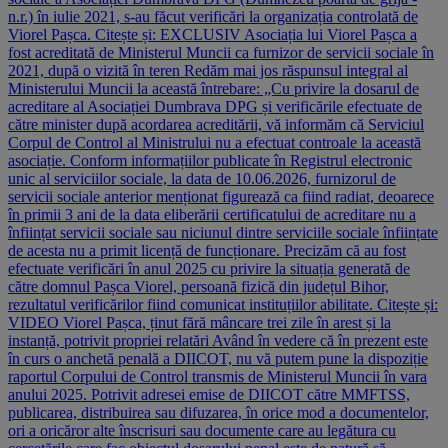
n.r.) în iulie 2021, s-au făcut verificări la organizația controlată de
Viorel Pașca. Citește și: EXCLUSIV Asociația lui Viorel Pașca a
fost acreditată de Ministerul Muncii ca furnizor de servicii sociale în
2021, după o vizită în teren Redăm mai jos răspunsul integral al
Ministerului Muncii la această întrebare: „Cu privire la dosarul de
acreditare al Asociației Dumbrava DPG și verificările efectuate de
către minister după acordarea acreditării, vă informăm că Serviciul
Corpul de Control al Ministrului nu a efectuat controale la această
asociație. Conform informațiilor publicate în Registrul electronic
unic al serviciilor sociale, la data de 10.06.2026, furnizorul de
servicii sociale anterior menționat figurează ca fiind radiat, deoarece
în primii 3 ani de la data eliberării certificatului de acreditare nu a
înființat servicii sociale sau niciunul dintre serviciile sociale înființate
de acesta nu a primit licență de funcționare. Precizăm că au fost
efectuate verificări în anul 2025 cu privire la situația generată de
către domnul Pașca Viorel, persoană fizică din județul Bihor,
rezultatul verificărilor fiind comunicat instituțiilor abilitate. Citește și:
VIDEO Viorel Pașca, ținut fără mâncare trei zile în arest și la
instanță, potrivit propriei relatări Având în vedere că în prezent este
în curs o anchetă penală a DIICOT, nu vă putem pune la dispoziție
raportul Corpului de Control transmis de Ministerul Muncii în vara
anului 2025. Potrivit adresei emise de DIICOT către MMFTSS,
publicarea, distribuirea sau difuzarea, în orice mod a documentelor,
ori a oricăror alte înscrisuri sau documente care au legătura cu