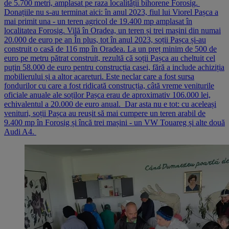
de 5.700 metri, amplasat pe raza localității bihorene Forosig.
Donațiile nu s-au terminat aici: în anul 2023, fiul lui Viorel Pașca a
mai primit una - un teren agricol de 19.400 mp amplasat în
localitatea Forosig. Vilă în Oradea, un teren și trei mașini din numai
20.000 de euro pe an În plus, tot în anul 2023, soții Pașca și-au
construit o casă de 116 mp în Oradea. La un preț minim de 500 de
euro pe metru pătrat construit, rezultă că soții Pașca au cheltuit cel
puțin 58.000 de euro pentru construcția casei, fără a include achiziția
mobilierului și a altor acareturi. Este neclar care a fost sursa
fondurilor cu care a fost ridicată construcția, câtă vreme veniturile
oficiale anuale ale soților Pașca erau de aproximativ 106.000 lei,
echivalentul a 20.000 de euro anual. Dar asta nu e tot: cu aceleași
venituri, soții Pașca au reușit să mai cumpere un teren arabil de
9.400 mp în Forosig și încă trei mașini - un VW Touareg și alte două
Audi A4.