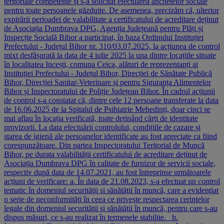
teritoriale competente și s-a solicitat efectuarea anchetelor sociale
pentru toate persoanele găzduite. De asemenea, precizăm că, ulterior
expirării perioadei de valabilitate a certificatului de acreditare deținut
de Asociația Dumbrava DPG, Agenția Județeană pentru Plăți și
Inspecție Socială Bihor a participat, în baza Ordinului Instituției
Prefectului - Județul Bihor nr. 310/03.07.2025, la acțiunea de control
mixt desfășurată la data de 4 iulie 2025 la una dintre locațiile situate
în localitatea Incești, comuna Ceica, alături de reprezentanți ai
Instituției Prefectului - Județul Bihor, Direcției de Sănătate Publică
Bihor, Direcției Sanitar-Veterinare și pentru Siguranța Alimentelor
Bihor și Inspectoratului de Poliție Județean Bihor. În cadrul acțiunii
de control s-a constatat că, dintre cele 12 persoane transferate la data
de 16.06.2025 de la Spitalul de Psihiatrie Mehedinți, doar cinci se
mai aflau în locația verificată, toate deținând cărți de identitate
provizorii. La data efectuării controlului, condițiile de cazare și
starea de igienă ale persoanelor identificate au fost apreciate ca fiind
corespunzătoare. Din partea Inspectoratului Teritorial de Muncă
Bihor, pe durata valabilității certificatului de acreditare deținut de
Asociația Dumbrava DPG în calitate de furnizor de servicii sociale,
respectiv după data de 14.07.2021, au fost întreprinse următoarele
acțiuni de verificare: a. În data de 21.08.2023, s-a efectuat un control
tematic în domeniul securităţii şi sănătăţii în muncă, care a evidenţiat
o serie de neconformităţi în ceea ce priveşte respectarea cerinţelor
legale din domeniul securităţii şi sănătăţii în muncă, pentru care s-au
dispus măsuri, ce s-au realizat în termenele stabilite. b.