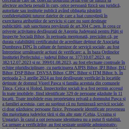
cercetările care fac obiectul dosarului penal este de natură să
afecteze ancheta penală în curs, orice persoană fizică sau juridică,
autoritate sau instituție publică având obligația păstrării
confidențialității tuturor datelor de care a luat cunoștință în
exercitarea atribuțiilor de serviciu și care nu sunt destinate
publicității, sub sancțiunea prevăzută de art.304 C.pen. În ceea ce
privește activitatea desfășurată de Agenția Județeană pentru Plăți și
Inspecție Socială Bihor, în perioada menționată, precizăm că, pe
durata valabilității certificatului de acreditare deținut de Asociația
Dumbrava DPG în calitate de furnizor de servicii sociale, au fost
întreprinse următoarele acțiuni de verificare: a. În baza Ordinelor
Instituției Prefectului – județul Bihor nr. 377/10.07.2023, nr.
382/12.07.2023 și nr. 399/01.08.2023, au fost efectuate controale în
echipe pluridisciplinare, cu participarea AJPIS Bihor, IPJ Bihor, ISU
Bihor, DSP Bihor, DSVSA Bihor, CJPC Bihor și ITM Bihor. b. În
perioada 2–3 aprilie 2024 au fost desfășurate verificări în locațiile
deținute de domnul Viorel Pașca și familia acestuia din comunele
Tinca, Ceica și Holod. Inspectorilor sociali le-a fost permis accesul
în toate imobilele, fiind identificate 329 de persoane găzduite în 11
locații. Toate imobilele erau proprietatea privată a domnului Pașca și
a familiei acestuia, care au susținut că nu furnizează servicii sociale,
ci doar găzduiesc persoane fizice. Persoanele identificate proveneau
din majoritatea județelor țării și din alte state (Cehia, Ucraina și
Ungaria), în cazul a opt persoane identitatea nu a putut fi stabilită.
Ca urmare a verificărilor, au fost sesizate unitățile administrativ-