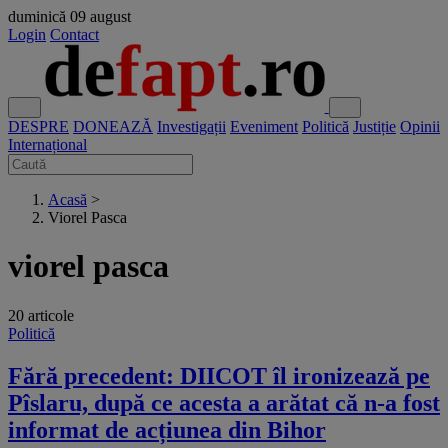
duminică
09 august
Login
Contact
DESPRE
DONEAZĂ
Investigații
Eveniment
Politică
Justiție
Opinii
Internațional
Acasă
>
Viorel Pasca
viorel pasca
20 articole
Politică
Fără precedent: DIICOT îl ironizează pe
Pîslaru, după ce acesta a arătat că n-a fost
informat de acțiunea din Bihor