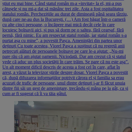
știut eu mai bine. Când statul român m-a «invitat» la el, mi-a pus
cătușele și nu mi-a dat să mănânc trei zile. Asta a fost ospitalitatea
statului român. Perchezițiile au durat de dimineață până seara târziu,
după care ne-au dus la București. (…) Am fost băgat într-o cameră
cu alte cinci persoane, o încăpere mai mică decât cele în care
locuiesc bolnavii aici, și pus să dorm pe o saltea, fără cearșaf, fără
pernă, fără nimic. Eu am respectat statul român, iar statul român s-a
purtat așa cu mine”, a povestit Pașca. Amenințări din partea unor
deținuți Cu toate acestea, Viorel Pașca a susținut că nu regretă anii
petrecuți alături de persoanele bolnave pe care le-a ajutat: „Nu-mi
pare rău că am ajutat oamenii. Niciodată. Dar am crezut că și statul
vede că aduc un plus societății în care trăim. Se pare că nu este așa”.
Un alt moment dificil descris de acesta a fost cel în care, aflat în
arest, a văzut la televizor știrile despre dosar. Viorel Pașca a povestit
că, după difuzarea informațiilor potrivit cărora el și familia sa erau
acuzați de trafic de persoane, unul dintre deținuți i-ar fi făcut unuia
dintre fiii săi un gest de amenințare, trecându-și mâna pe la gât, ca și
cum ar fi sugerat că îi va tăia gâtul.