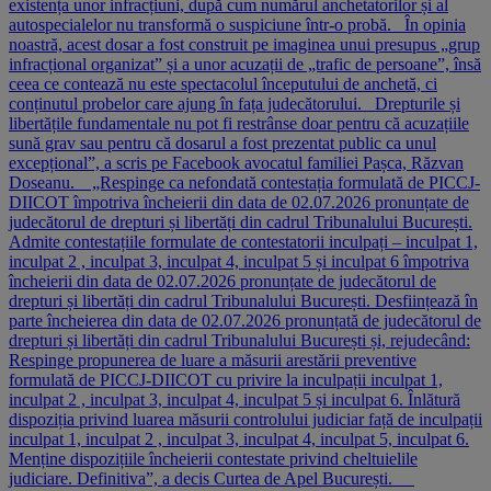
existența unor infracțiuni, după cum numărul anchetatorilor și al
autospecialelor nu transformă o suspiciune într-o probă. În opinia
noastră, acest dosar a fost construit pe imaginea unui presupus „grup
infracțional organizat” și a unor acuzații de „trafic de persoane”, însă
ceea ce contează nu este spectacolul începutului de anchetă, ci
conținutul probelor care ajung în fața judecătorului. Drepturile și
libertățile fundamentale nu pot fi restrânse doar pentru că acuzațiile
sună grav sau pentru că dosarul a fost prezentat public ca unul
excepțional”, a scris pe Facebook avocatul familiei Pașca, Răzvan
Doseanu. „Respinge ca nefondată contestația formulată de PICCJ-
DIICOT împotriva încheierii din data de 02.07.2026 pronunțate de
judecătorul de drepturi și libertăți din cadrul Tribunalului București.
Admite contestațiile formulate de contestatorii inculpați – inculpat 1,
inculpat 2 , inculpat 3, inculpat 4, inculpat 5 și inculpat 6 împotriva
încheierii din data de 02.07.2026 pronunțate de judecătorul de
drepturi și libertăți din cadrul Tribunalului București. Desființează în
parte încheierea din data de 02.07.2026 pronunțată de judecătorul de
drepturi și libertăți din cadrul Tribunalului București și, rejudecând:
Respinge propunerea de luare a măsurii arestării preventive
formulată de PICCJ-DIICOT cu privire la inculpații inculpat 1,
inculpat 2 , inculpat 3, inculpat 4, inculpat 5 și inculpat 6. Înlătură
dispoziția privind luarea măsurii controlului judiciar față de inculpații
inculpat 1, inculpat 2 , inculpat 3, inculpat 4, inculpat 5, inculpat 6.
Menține dispozițiile încheierii contestate privind cheltuielile
judiciare. Definitiva”, a decis Curtea de Apel București.