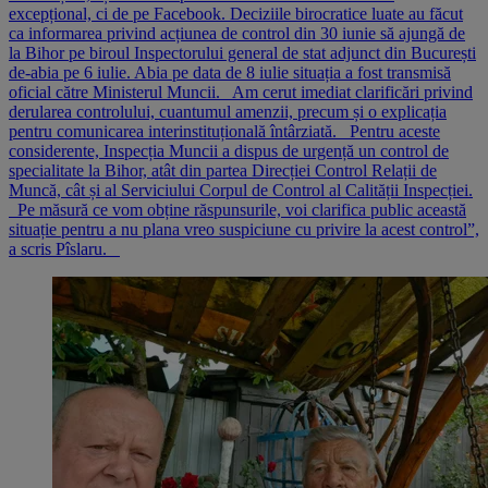
excepțional, ci de pe Facebook. Deciziile birocratice luate au făcut
ca informarea privind acțiunea de control din 30 iunie să ajungă de
la Bihor pe biroul Inspectorului general de stat adjunct din București
de-abia pe 6 iulie. Abia pe data de 8 iulie situația a fost transmisă
oficial către Ministerul Muncii. Am cerut imediat clarificări privind
derularea controlului, cuantumul amenzii, precum și o explicația
pentru comunicarea interinstituțională întârziată. Pentru aceste
considerente, Inspecția Muncii a dispus de urgență un control de
specialitate la Bihor, atât din partea Direcției Control Relații de
Muncă, cât și al Serviciului Corpul de Control al Calității Inspecției.
Pe măsură ce vom obține răspunsurile, voi clarifica public această
situație pentru a nu plana vreo suspiciune cu privire la acest control”,
a scris Pîslaru.