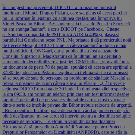
Într-un gest fără precedent, DIICOT l-a ironizat pe ministrul
interimar al Muncii Dragoș Pîslaru, care s-a plâns că acest parchet
nu l-a informat în legătură cu acțiunea desfășurată împotriva lui
Viorel Pașca, în Bihor. „Azi suntem și la Casa de Pensii ;) Scuze că
nu am anunțat înainte”, a scris DIICOT pe Facebook. Citește
și: Sondajul comandat de PSD ridică AUR la 40% și plasează
partidul lui Grindeanu peste PNL. Majoritatea îi dă premierului notă
de trecere Mesajul DIICOT vine la câteva săptămâni după ce mai
mulți politicieni, ONG-uri, dar și publicații au fost acuzate de
Consiliul Superior al Magistraturii că în ultimul an au derulat o
campanie de decredibilizare a justiției. CSM indica „vinovații” într-
un document de peste 70 de pagini, spunând că acesta are sprijinul a
3.580 de judecători. Pîslaru a explicat că trebuia să știe că urmează
să se ocupe de sute de persoane cu probleme de sănătate Mesajul se
referă la postarea de acum câteva zile a lui Pîslaru. „Cât privește
acțiunea DIICOT din data de 30 iunie: În dimineața zilei respective,
la ora 09:30, am primit un telefon prin care am fost informat despre
faptul că peste 400 de persoane vulnerabile care au fost evacuate
dintr-o serie de imobile private din Bihor trebuie relocate de urgență.
Reiau pentru a fi cât se poate de explicit: când acțiunea era deja în
plină desfășurare, mi s-a cerut să intervin pentru a identifica soluțiile
necesare de relocare. Telefonul a venit din partea doamnei
Alexandra Zară, președinta Autorității Naționale pentru Protecția
Drepturilor Persoanelor cu Dizabilități (ANPDPD), care se afla la