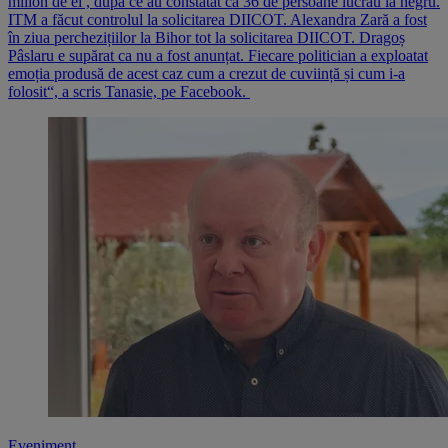
milion de ei , după ce au constatat că 36 de persoane lucrau la negru.
ITM a făcut controlul la solicitarea DIICOT. Alexandra Zară a fost
în ziua perchezițiilor la Bihor tot la solicitarea DIICOT. Dragoș
Pâslaru e supărat ca nu a fost anunțat. Fiecare politician a exploatat
emoția produsă de acest caz cum a crezut de cuviință și cum i-a
folosit“, a scris Tanasie, pe Facebook.
Eveniment