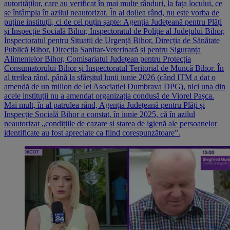
autorităților, care au verificat în mai multe rânduri, la fața locului, ce
se întâmpla în azilul neautorizat. În al doilea rând, nu este vorba de
puține instituții, ci de cel puțin șapte: Agenția Județeană pentru Plăți
și Inspecție Socială Bihor, Inspectoratul de Poliție al Județului Bihor,
Inspectoratul pentru Situații de Urgență Bihor, Direcția de Sănătate
Publică Bihor, Direcția Sanitar-Veterinară și pentru Siguranța
Alimentelor Bihor, Comisariatul Județean pentru Protecția
Consumatorului Bihor și Inspectoratul Teritorial de Muncă Bihor. În
al treilea rând, până la sfârșitul lunii iunie 2026 (când ITM a dat o
amendă de un milion de lei Asociației Dumbrava DPG), nici una din
acele instituții nu a amendat organizația condusă de Viorel Pașca.
Mai mult, în al patrulea rând, Agenția Județeană pentru Plăți și
Inspecție Socială Bihor a constat, în iunie 2025, că în azilul
neautorizat „condițiile de cazare și starea de igienă ale persoanelor
identificate au fost apreciate ca fiind corespunzătoare”.