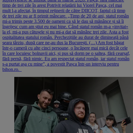
timp de trei zile în arest Potrivit relatării lui Viorel Pașca, cel mai
mult l-a afectat, în timpul reținerii de către DIICOT, faptul că timp
de trei zile nu ar fi primit mâncare. „Timp de 20 de ani, statul român
mi-a trimis peste 3.500 de oameni ca să le dau să mănânce și să îi
îngrijesc cum am știut eu mai bine. Când statul român m-a «invitat»
la el, mi-a pus cătușele și nu mi-a dat să mănânc trei zile. Asta a fost
ospitalitatea statului român. Perchezițiile au durat de dimineață până
seara târziu, după care ne-au dus la București. (…) Am fost băgat
într-o cameră cu alte cinci persoane, o încăpere mai mică decât cele
în care locuiesc bolnavii aici, și pus să dorm pe o saltea, fără cearșaf,
fără pernă, fără nimic. Eu am respectat statul român, iar statul român
s-a purtat așa cu mine”, a povestit Pașca într-un interviu pentru
bihon.ro.