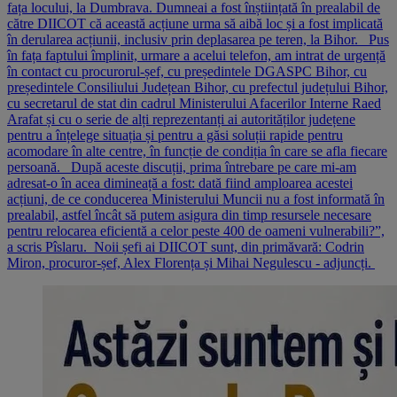
fața locului, la Dumbrava. Dumneai a fost înștiințată în prealabil de
către DIICOT că această acțiune urma să aibă loc și a fost implicată
în derularea acțiunii, inclusiv prin deplasarea pe teren, la Bihor. Pus
în fața faptului împlinit, urmare a acelui telefon, am intrat de urgență
în contact cu procurorul-șef, cu președintele DGASPC Bihor, cu
președintele Consiliului Județean Bihor, cu prefectul județului Bihor,
cu secretarul de stat din cadrul Ministerului Afacerilor Interne Raed
Arafat și cu o serie de alți reprezentanți ai autorităților județene
pentru a înțelege situația și pentru a găsi soluții rapide pentru
acomodare în alte centre, în funcție de condiția în care se afla fiecare
persoană. După aceste discuții, prima întrebare pe care mi-am
adresat-o în acea dimineață a fost: dată fiind amploarea acestei
acțiuni, de ce conducerea Ministerului Muncii nu a fost informată în
prealabil, astfel încât să putem asigura din timp resursele necesare
pentru relocarea eficientă a celor peste 400 de oameni vulnerabili?”,
a scris Pîslaru. Noii șefi ai DIICOT sunt, din primăvară: Codrin
Miron, procuror-șef, Alex Florența și Mihai Negulescu - adjuncți.