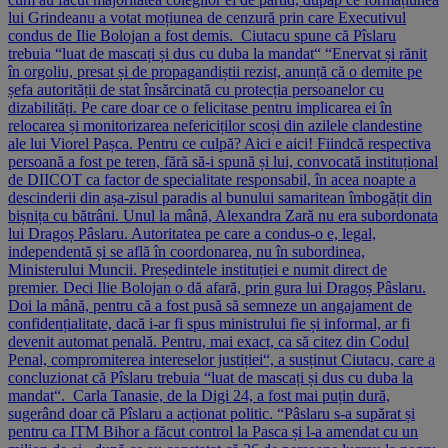
lui Grindeanu a votat moțiunea de cenzură prin care Executivul
condus de Ilie Bolojan a fost demis. Ciutacu spune că Pîslaru
trebuia “luat de mascați și dus cu duba la mandat“ “Enervat și rănit
în orgoliu, presat și de propagandiștii rezist, anunță că o demite pe
șefa autorității de stat însărcinată cu protecția persoanelor cu
dizabilități. Pe care doar ce o felicitase pentru implicarea ei în
relocarea și monitorizarea nefericiților scoși din azilele clandestine
ale lui Viorel Pașca. Pentru ce culpă? Aici e aici! Fiindcă respectiva
persoană a fost pe teren, fără să-i spună și lui, convocată instituțional
de DIICOT ca factor de specialitate responsabil, în acea noapte a
descinderii din așa-zisul paradis al bunului samaritean îmbogățit din
bișnița cu bătrâni. Unul la mână, Alexandra Zară nu era subordonata
lui Dragoș Pâslaru. Autoritatea pe care a condus-o e, legal,
independentă și se află în coordonarea, nu în subordinea,
Ministerului Muncii. Președintele instituției e numit direct de
premier. Deci Ilie Bolojan o dă afară, prin gura lui Dragoș Pâslaru.
Doi la mână, pentru că a fost pusă să semneze un angajament de
confidențialitate, dacă i-ar fi spus ministrului fie și informal, ar fi
devenit automat penală. Pentru, mai exact, ca să citez din Codul
Penal, compromiterea intereselor justiției“, a susținut Ciutacu, care a
concluzionat că Pîslaru trebuia “luat de mascați și dus cu duba la
mandat“. Carla Tanasie, de la Digi 24, a fost mai puțin dură,
sugerând doar că Pîslaru a acționat politic. “Pâslaru s-a supărat și
pentru ca ITM Bihor a făcut control la Pasca și l-a amendat cu un