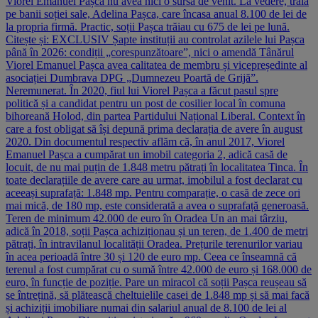
Viorel Emanuel Pașca nu avea nici o sursă de venit. La vedere, trăia
pe banii soției sale, Adelina Pașca, care încasa anual 8.100 de lei de
la propria firmă. Practic, soții Pașca trăiau cu 675 de lei pe lună.
Citește și: EXCLUSIV Șapte instituții au controlat azilele lui Pașca
până în 2026: condiții „corespunzătoare”, nici o amendă Tânărul
Viorel Emanuel Pașca avea calitatea de membru și vicepreședinte al
asociației Dumbrava DPG „Dumnezeu Poartă de Grijă”.
Neremunerat. În 2020, fiul lui Viorel Pașca a făcut pasul spre
politică și a candidat pentru un post de cosilier local în comuna
bihoreană Holod, din partea Partidului Național Liberal. Context în
care a fost obligat să își depună prima declarația de avere în august
2020. Din documentul respectiv aflăm că, în anul 2017, Viorel
Emanuel Pașca a cumpărat un imobil categoria 2, adică casă de
locuit, de nu mai puțin de 1.848 metru pătrați în localitatea Tinca. În
toate declarațiile de avere care au urmat, imobilul a fost declarat cu
aceeași suprafață: 1.848 mp. Pentru comparație, o casă de zece ori
mai mică, de 180 mp, este considerată a avea o suprafață generoasă.
Teren de minimum 42.000 de euro în Oradea Un an mai târziu,
adică în 2018, soții Pașca achiziționau și un teren, de 1.400 de metri
pătrați, în intravilanul localității Oradea. Prețurile terenurilor variau
în acea perioadă între 30 și 120 de euro mp. Ceea ce înseamnă că
terenul a fost cumpărat cu o sumă între 42.000 de euro și 168.000 de
euro, în funcție de poziție. Pare un miracol că soții Pașca reușeau să
se întrețină, să plătească cheltuielile casei de 1.848 mp și să mai facă
și achiziții imobiliare numai din salariul anual de 8.100 de lei al