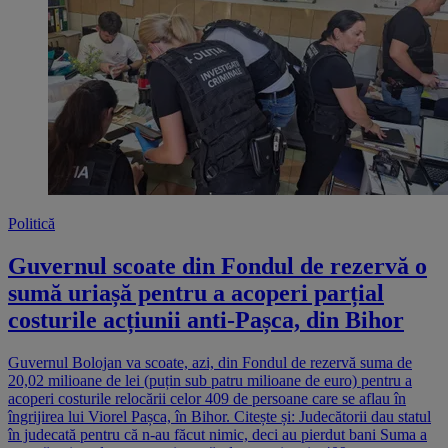
Politică
Guvernul scoate din Fondul de rezervă o
sumă uriașă pentru a acoperi parțial
costurile acțiunii anti-Pașca, din Bihor
Guvernul Bolojan va scoate, azi, din Fondul de rezervă suma de
20,02 milioane de lei (puțin sub patru milioane de euro) pentru a
acoperi costurile relocării celor 409 de persoane care se aflau în
îngrijirea lui Viorel Pașca, în Bihor. Citește și: Judecătorii dau statul
în judecată pentru că n-au făcut nimic, deci au pierdut bani Suma a