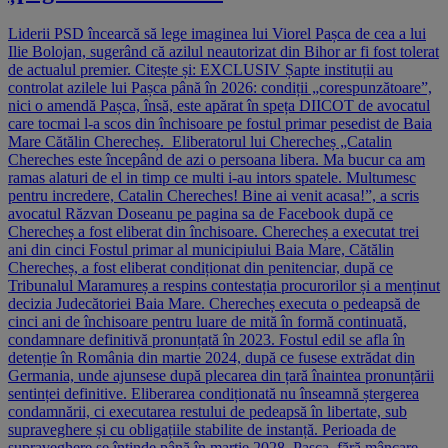
Liderii PSD încearcă să lege imaginea lui Viorel Pașca de cea a lui
Ilie Bolojan, sugerând că azilul neautorizat din Bihor ar fi fost tolerat
de actualul premier. Citește și: EXCLUSIV Șapte instituții au
controlat azilele lui Pașca până în 2026: condiții „corespunzătoare”,
nici o amendă Pașca, însă, este apărat în speța DIICOT de avocatul
care tocmai l-a scos din închisoare pe fostul primar pesedist de Baia
Mare Cătălin Cherecheș. Eliberatorul lui Cherecheș „Catalin
Chereches este începând de azi o persoana libera. Ma bucur ca am
ramas alaturi de el in timp ce multi i-au intors spatele. Multumesc
pentru incredere, Catalin Chereches! Bine ai venit acasa!”, a scris
avocatul Răzvan Doseanu pe pagina sa de Facebook după ce
Cherecheș a fost eliberat din închisoare. Cherecheș a executat trei
ani din cinci Fostul primar al municipiului Baia Mare, Cătălin
Cherecheș, a fost eliberat condiționat din penitenciar, după ce
Tribunalul Maramureș a respins contestația procurorilor și a menținut
decizia Judecătoriei Baia Mare. Cherecheș executa o pedeapsă de
cinci ani de închisoare pentru luare de mită în formă continuată,
condamnare definitivă pronunțată în 2023. Fostul edil se afla în
detenție în România din martie 2024, după ce fusese extrădat din
Germania, unde ajunsese după plecarea din țară înaintea pronunțării
sentinței definitive. Eliberarea condiționată nu înseamnă ștergerea
condamnării, ci executarea restului de pedeapsă în libertate, sub
supraveghere și cu obligațiile stabilite de instanță. Perioada de
supraveghere se întinde până în martie 2028. Pașca, fără mâncare