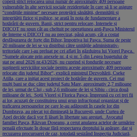
coperă strict relocarea unui număr de aproximativ 409 persoane
vulnerabile în alte servicii sociale rezidențiale în care să li se asigure
“condițiile minime“ necesare protejării sănătății, demnității și
integrității fizice și psihice, se arată în nota de fundamentare a
hotărârii de guvern. Banii, strict pentru relocare, Internele și
DIICOT nu spun cât au cheltuit pe operațiunea anti-Pașca Ministerul
de Interne și DIICOT nu au precizat, până acum, cât a costat
desfășurarea de forțe din Bihor, împotriva lui Pașca. Suma de peste
20 milioane de lei se va distribui către unitățile administrativ-
teritoriale care i-au preluat pe cei aflați în găzduirea lui Viorel Pașca.
“Sumele alocate prin anexele nr. 4 și nr. 5 din Legea bugetului de
stat pe anul 2026 nr.43/2026, nu cuprind și fondurile necesare
susținerii serviciilor sociale pentru aceste aproximativ 409 persoane
relocate din județul Bihor“, explică ministrul Dezvoltării, Cseke
Atilla, care a inițiat acest proiect de hotărâre de guvern. Cei mai
mulți bani se duc către județul Satu Mare, aproximativ 2,7 milioane
de lei, urmat de Cluj - sub 2,6 milioane de lei și Sibiu - circa două
milioane de lei. Soții Viorel și Florica Pașca, împreună cu cei trei fii
ai lor, acuzați de constituirea unui grup infracțional organizat și de
traficarea persoanelor pe care le-au adăpostit în casele lor din
Dumbrava, au plecat joi dimineață la București, unde Curtea de
Apel decide dacă vor fi lăsați în libertate sau arestați. Avocatul
familiei Pașca, Răzvan Doseanu, a cerut anularea actelor de urmărire
penală efectuate în dosar fără respectarea dreptului la apărare, dar și
recuzarea procuroarei de caz, totodată sesizând Inspecția Judiciară,