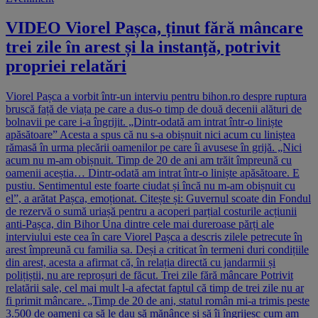
VIDEO Viorel Pașca, ținut fără mâncare
trei zile în arest și la instanță, potrivit
propriei relatări
Viorel Pașca a vorbit într-un interviu pentru bihon.ro despre ruptura
bruscă față de viața pe care a dus-o timp de două decenii alături de
bolnavii pe care i-a îngrijit. „Dintr-odată am intrat într-o liniște
apăsătoare” Acesta a spus că nu s-a obișnuit nici acum cu liniștea
rămasă în urma plecării oamenilor pe care îi avusese în grijă. „Nici
acum nu m-am obișnuit. Timp de 20 de ani am trăit împreună cu
oamenii aceștia… Dintr-odată am intrat într-o liniște apăsătoare. E
pustiu. Sentimentul este foarte ciudat și încă nu m-am obișnuit cu
el”, a arătat Pașca, emoționat. Citește și: Guvernul scoate din Fondul
de rezervă o sumă uriașă pentru a acoperi parțial costurile acțiunii
anti-Pașca, din Bihor Una dintre cele mai dureroase părți ale
interviului este cea în care Viorel Pașca a descris zilele petrecute în
arest împreună cu familia sa. Deși a criticat în termeni duri condițiile
din arest, acesta a afirmat că, în relația directă cu jandarmii și
polițiștii, nu are reproșuri de făcut. Trei zile fără mâncare Potrivit
relatării sale, cel mai mult l-a afectat faptul că timp de trei zile nu ar
fi primit mâncare. „Timp de 20 de ani, statul român mi-a trimis peste
3.500 de oameni ca să le dau să mănânce și să îi îngrijesc cum am