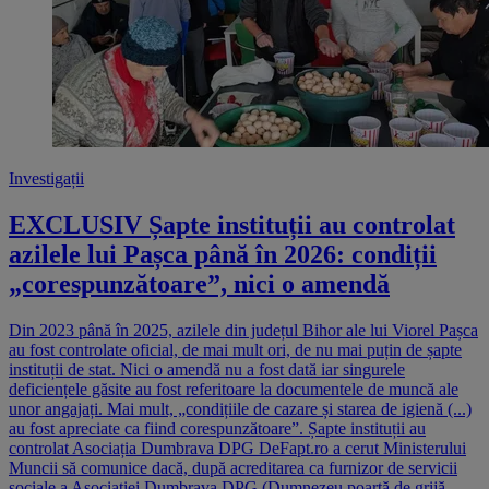
Investigații
EXCLUSIV Șapte instituții au controlat
azilele lui Pașca până în 2026: condiții
„corespunzătoare”, nici o amendă
Din 2023 până în 2025, azilele din județul Bihor ale lui Viorel Pașca
au fost controlate oficial, de mai mult ori, de nu mai puțin de șapte
instituții de stat. Nici o amendă nu a fost dată iar singurele
deficiențele găsite au fost referitoare la documentele de muncă ale
unor angajați. Mai mult, „condițiile de cazare și starea de igienă (...)
au fost apreciate ca fiind corespunzătoare”. Șapte instituții au
controlat Asociația Dumbrava DPG DeFapt.ro a cerut Ministerului
Muncii să comunice dacă, după acreditarea ca furnizor de servicii
sociale a Asociației Dumbrava DPG (Dumnezeu poartă de grijă -