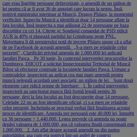
care erau îngrijite persoane defavorizate, o amendă de un milion de
lei pentru că ar fi avut 36 de angajați care lucrau la negru. Însă,
potrivit ministrului interimar al Muncii, Dragoș Pîslaru, la momentul
verificării, Inspecția Muncii a identificat doar 14 persoane aflate la
fața locului. Însă inspecția a mai adăugat 22 de poersoane pe baza
discuțiilor cu cei 14. Citește și: Sondajul comandat de PSD ridică
AUR la 40% și plasează partidul lui Grindeanu peste PNL.
Majoritatea îi dă premierului notă de trecere Pîslaru spune că a aflat
de pe Facebook de această amendă. „S-a mers pe relatările celor
prezenți” „Clarificări privind amenda de 1.000.000 lei aplicată
familiei Pașca. Pe 30 iunie, în contextul intervenției procurorilor la
Dumbrava, DIICOT a solicitat Inspectoratului Teritorial de Muncă
Bihor să efectueze controale la locuințele familiei Pașca. Urmare a
controalelor, inspectorii au aplicat cea mai mare amendă pentru
muncă nelegală acordată unei asociații: un milion de lei. Sunt două
elemente care ridică semne de întrebare: 1. În cadrul intervenției,
inspectorii au sancționat munca fără formă legală pentru 36
persoane, deși la fața locului au fost descoperite doar 14 persoane.
Celelalte 22 nu au fost identificate oficial, ci s-a mers pe relatările
celor prezenți, încheindu-se procesul verbal fără finalizarea acestui
proces de identificare. Amenda per persoană este 40.000 lei, înmulțit
cu 36 persoane = 1.440.000. Legea prevede că amenda nu poate
depăși valoarea de 1.000.000, așa că valoarea finală consemnată este
1.000.000. 2. Am aflat despre această amendă nu din partea
autorităților, așa cum era potrivit într-un astfel de context