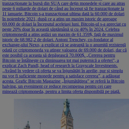
tranzacționate la bursă din SUA care dețin monedele și care au atras
peste 6 miliarde de dolari de când au început să fie tranzacționate la
11 ianuarie. Bitcoin s-a tranzacționat ultima dată la 60.000 de dolari
în noiembrie 2021, după ce a atins un maxim istoric de aproape
69.000 de dolari la începutul aceleiași luni. Bitcoin-ul s-a apreciat cu
peste 20% doar în această săptămână şi cu 40% în 2024. Celebra
criptomonedă a atins astăzi un maxim de 61.359$, faţă de maximul
istoric de 68.982,2 de dolari. Antoni Trenchev, co-fondator al
exchange-ului Nexo, a explicat că se aşteaptă la o anumită rezistenţă
odată ce criptomoneda va atinge valoarea de 69.000 de dolari, dar că
este posibil ca aceasta să depăşească 70.000$. „Cererea pentru
Bitcoin se întâlneşte cu diminuarea tot mai puternică a ofertei”, a
explicat Zach Pandl, head of research la Grayscale Investments.
„Având în vedere că oferta se va înjumătăţi în aprilie, pur şi simplu
nu vor fi suficiente monede pentru a satisface cererea”, a adăugat
acesta. Grafic Bitcoin Magazine „Înjumătăţirea” se referă la Bitcoin
halving, un eveniment ce reduce recompensa pentru cei care
minează criptomoneda, pentru a limita oferta disponibilă pe piaţă.