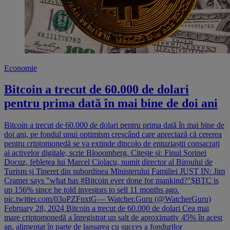
Economie
Bitcoin a trecut de 60.000 de dolari
pentru prima dată în mai bine de doi ani
Bitcoin a trecut de 60.000 de dolari pentru prima dată în mai bine de
doi ani, pe fondul unui optimism crescând care apreciază că cererea
pentru criptomonedă se va extinde dincolo de entuziaștii consacrați
ai activelor digitale, scrie Blooomberg. Citește și: Finul Sorinei
Docuz, feblețea lui Marcel Ciolacu, numit director al Biroului de
Turism și Tineret din subordinea Ministerului Familiei JUST IN: Jim
Cramer says "what has #Bitcoin ever done for mankind?"$BTC is
up 156% since he told investors to sell 11 months ago.
pic.twitter.com/03oPZFnxtG— Watcher.Guru (@WatcherGuru)
February 28, 2024 Bitcoin a trecut de 60.000 de dolari Cea mai
mare criptomonedă a înregistrat un salt de aproximativ 45% în acest
an, alimentat în parte de lansarea cu succes a fondurilor