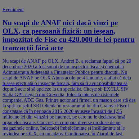
Eveniment
Nu scapi de ANAF nici dacă vinzi pe
OLX, ca persoană fizică: un ieșean,
impozitat de Fisc cu 420.000 de lei pentru
tranzacții fără acte
Nu scapi de ANAF pe OLX. Andrei B. a reclamat faptul că pe 29
decembrie 2020 a fost sunat de un inspector fiscal și chemat la
Administrația Județeană a Finanțelor Publice pentru discuții. Nu
scapi de ANAF pe OLX Ajuns acolo pe 4 ianuarie, a aflat că deja
fusese efectuată o inspecție fiscală, fără să fi avut posibilitatea să
depună acte și să apeleze la un specialist. Citește și: EXCLUSIV
Stația GPL ilegală din Crevedia, folosită intens de cisternele
companiei ADE Gas. Printre acționarii firmei, un mason care stă des
la șpriț cu șeful SRI Oltenia în restaurantul lui din Craiova Fiscul
constatase că în perioada 2015-2020 avusese încasări de 1,55
milioane lei din vânzări pe internet, pe care nu le declarase însă
organelor fiscale. Concret, el cumpăra diverse produse de pe
magazinele online, îndeosebi îmbrăcăminte și încălțăminte și le
revindea pe OLX, cu un adaos. Continuarea, în Ziarul de Iași.