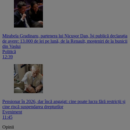
Mirabela Gradinaru, partenera lui Nicușor Dan, își publică declarația
de avere: 13.000 de lei pe lună, de la Renault, moșteniri de la bunicii
din Vaslui
Politică
12:39
Pensionar în 2026, dar încă angajat: cine poate lucra fără restricții și
cine riscă suspendarea drepturilor
Eveniment
11:45
Opinii