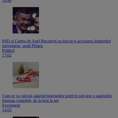
19:40
PSD și Curtea de Apel București au blocat și accesarea fondurilor
norvegiene, arată Pîslaru
Politică
17:02
Cum se va calcula salariul bugetarilor potrivit noii legi a salarizării:
formula completă, de la brut la net
Eveniment
14:05