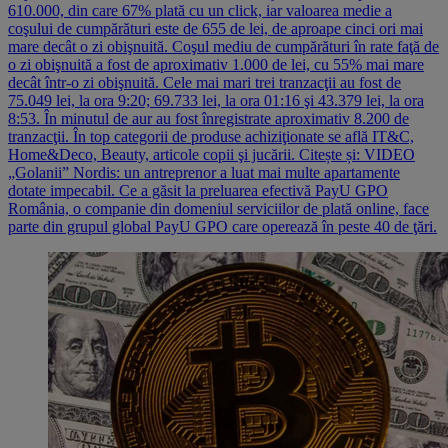
610.000, din care 67% plată cu un click, iar valoarea medie a
coşului de cumpărături este de 655 de lei, de aproape cinci ori mai
mare decât o zi obişnuită. Coşul mediu de cumpărături în rate faţă de
o zi obişnuită a fost de aproximativ 1.000 de lei, cu 55% mai mare
decât într-o zi obişnuită. Cele mai mari trei tranzacţii au fost de
75.049 lei, la ora 9:20; 69.733 lei, la ora 01:16 şi 43.379 lei, la ora
8:53. În minutul de aur au fost înregistrate aproximativ 8.200 de
tranzacţii. În top categorii de produse achiziţionate se află IT&C,
Home&Deco, Beauty, articole copii şi jucării. Citește și: VIDEO
„Golanii” Nordis: un antreprenor a luat mai multe apartamente
dotate impecabil. Ce a găsit la preluarea efectivă PayU GPO
România, o companie din domeniul serviciilor de plată online, face
parte din grupul global PayU GPO care operează în peste 40 de ţări.