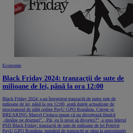
Economie
Black Friday 2024: tranzacţii de sute de
milioane de lei, până la ora 12:00
Black Friday 2024: s-au înregistrat tranzacţii de patru sute de
milioane de lei, până la ora 12:00, arată datele actualizate de
procesatorul de plăţi online PayU GPO România. Citește și:
BREAKING Marcel Ciolacu spune că nu divorțează fiindcă
„rămâne pe drumuri”. „Păi, eu îs prost să divorțez?”, a spus liderul
PSD Black Friday: tranzacţii de sute de milioane de lei Potrivit
PayU GPO România, numărul de tranzacţii se situa la aproximativ