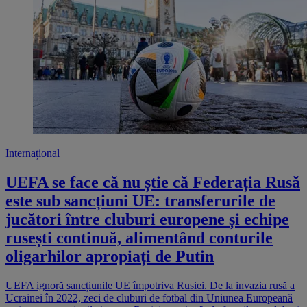
Internațional
UEFA se face că nu știe că Federația Rusă
este sub sancțiuni UE: transferurile de
jucători între cluburi europene și echipe
rusești continuă, alimentând conturile
oligarhilor apropiați de Putin
UEFA ignoră sancțiunile UE împotriva Rusiei. De la invazia rusă a Ucrainei în 2022, zeci de cluburi de fotbal din Uniunea Europeană au ignorat sancțiunile impuse Rusiei, continuând afacerile cu cluburi de fotbal deținute de oligarhii ruși. O anchetă jurnalistică internațională, coordonată de site-ul olandez de știri Follow The Money, a dezvăluit că 28 de cluburi de fotbal din Uniunea Europeană ar fi ignorat sancțiunile impuse Rusiei. Citește și: EXCLUSIV Aeroportul Brașov, o bombă cu ceas în privința securității: SRI, alertă în legătură cu ușurința cu care se poate pătrunde în zonele de securitate. Cum a autorizat AACR funcționarea? Cluburile implicate provin din 14 state membre ale UE. Cele mai importante cluburi implicate în transferuri de jucători din sau către cluburi de fotbal rusești ale căror proprietari sau președinți se află sub sancțiuni UE, SUA, Marea Britanie sunt din Franța, Austria, Belgia, Spania și Olanda. UEFA a găsit însă portițe legale pentru a permite plata de milioane de euro către Rusia. Filiera cecenă Olympique Lyon a făcut afaceri cu clubul cecen de fotbal Akhmat Groznîi. Akhmat Groznîi este deținut de Republica Rusă Cecenia, iar Ramzan Kadîrov este președintele de onoare. Ramzan Kadîrov, cunoscut și drept "câinele lui Vladimir Putin", conduce Cecenia sub controlul Kremlinului și este liderul milițiilor care acționează în Ucraina. Se află pe listele de sancțiuni atât ale Uniunii Europene, cât și ale Statelor Unite, din 2014. După ce fotbalistul brazilian-olandez Camilo Reijers de Oliveira, aflat sub contract cu Olympique Lyon, a fost împrumutat unei echipe belgiene, a ales să plece la FC Akhmat Groznîi. Transferul lui Oliveira, care a avut loc la mai bine de un an după ce Rusia a invadat Ucraina, nu a ridicat semne de întrebare pentru Olympique Lyon. "Jucătorul s-a comportat impecabil în timpul petrecut cu noi", a spus directorul de fotbal al Olympique Lyon, Vincent Ponsot. "Așa că am convenit să-l eliberăm pentru a putea semna cu clubul Groznîi", a completat Ponsot. Acesta a adăugat că alegerea fotbalistului nu a fost agreată de conducerea clubului, mai ales că nu putea percepe o taxă de cumpărare: Olympique Lyon a decis să nu facă tranzacții financiare cu Rusia. Totuși, deși Lyon nu a primit bani din Cecenia, clubul francez a negociat un procent de vânzare de 20% pentru transferul său, care ar intra în vigoare "în ziua când sancțiunile vor fi ridicate". Însă, dacă transferul lui de Oliveira nu aduce în prezent o valoare economică francezilor, nu același lucru se poate spune în cazul rușilor. Normele UE privind sancțiunile interzic vânzarea jucătorilor către cluburi precum Akhmat Groznîi. Potrivit regulilor UE adoptate după invazia Rusiei din februarie 2022, fonduri sau resurse economice nu pot fi puse la dispoziție "sau în beneficiul entităților deținute sau controlate de persoane sancționate". Potrivit olandezei Heleen over de Linden, avocat specializat în sancțiuni, "Un jucător e o astfel de resursă economică. A pune la dispoziție un jucător «gratuit» este, de asemenea, interzis, deoarece un club sancționat poate câștiga bani cu un astfel de jucător". Groznîi îți dă aaaaripi Un caz similar îl reprezintă și echipa austriacă Red Bull Salzburg, care l-a transferat pe jucătorul Darko Todorovic tot la Akhmat Groznîi. Darko Todorovic a părăsit Red Bull Salzburg în vara lui 2022. Transferul său n-ar fi ridicat nici o problemă dacă n-ar fi fost vorba despre clubul prezidat de Ramzan Kadîrov. În 2018, Red Bull Salzburg îl cumpărase pe internaționalul bosniac de la echipa Sloboda Tuzla pentru suma de 450.000 de euro. Dar Todorovic nu a reușit să se impună la Salzburg. A fost transferat de mai multe ori, mai întâi la Kiel, în a doua ligă germană, apoi la Split, în prima ligă croată. Todorovic s-a întors apoi la Salzburg, pe care a părăsit-o, transferat inițial în 2021, apoi definitiv, la câteva luni după invazia Ucrainei, la FC Akhmat Groznîi din Cecenia. Un purtător de cuvânt al clubului Salzburg a declarat că bosniacul a fost lăsat să plece în mod gratuit, din cauza neînțelegerilor dintre jucător și club. Salzburg nu a primit nici un ban pentru împrumut sau vânzare. Transferurile gratuite sunt însă supuse sancțiunilor, deoarece clubul rus beneficiază de două ori: pe de o parte, Todorovic ajută la câștigarea jocurilor, pe de alta, clubul îl poate vinde din nou. Belgienii, legături multe cu Rusia În fotbalul belgian există mai multe cazuri de încălcare a sancțiunilor. Primul se referă la transferul fundașului central Moussa Sissako. În ianuarie 2020, clubul francez Paris Saint-Germain l-a transferat la clubul belgian Royal Standard de Liège, care mai apoi l-a cumpărat. În septembrie 2022, Royal Standard de Liège l-a transferat la clubul rus Soci. Soci aparține oligarhului rus Boris Rotenberg, aflat pe lista sancțiunilor UE, SUA și Marea Britanie din 8 aprilie 2022. Motivele: strânsele legături cu Vladimir Putin, care i-a înlesnit multe contracte guvernamentale. Rotenberg a cumpărat, în iulie 2015, clubul rus de fotbal Dinamo Sankt Petersburg, pe care l-a mutat la Soci în iunie 2018 și l-a redenumit PFC Soci. În 2019, clubul a fost promovat în prima divizie a Rusiei. Într-un scurt comunicat de presă, Royal Standard de Liège a oferit câteva explicații despre progresul transferului la momentul respectiv: Sissako și-ar fi dorit el însuși transferul în Rusia, transfer inițial refuzat. Apoi, jucătorul și-a reziliat unilateral contractul, după care Standard a cerut despăgubiri. O "tranzacție" ar fi fost apoi încheiată "pentru a pune capăt disputei". Nu se știe însă ce a presupus această tranzacție. "Acordurile cu jucătorul în cauză sunt confidențiale. Nu vom face alte comentarii", a declarat purtătorul de cuvânt al clubului de fotbal belgian. Istoricul transferurilor belgiene cu Soci nu s-a oprit aici. În septembrie 2023, Sissako a ajuns de la Soci la alt club belgian: RWDM. Reprezentanții RWDM au confirmat într-un comunicat de presă că au semnat un contract de transfer pentru acest sezon, cu opțiunea de a-l cumpăra Sissako pentru un contract pe patru ani. "Clubul nostru a luat măsuri de precauție pentru a garanta transparența și legalitatea tranzacțiilor", au afirmat reprezentanții RWDM. Care au adăugat: "Nu a existat nici un flux financiar între RWDM și Soci. Și fiecare tranzacție financiară, cum ar fi plata unui preț de închiriere, se face întotdeauna la RWDM în conformitate cu regulile de combatere a spălării banilor. Clubul nostru respectă regulile FIFA.". Alte două transferuri îi privesc pe jucători belgieni Maximiliano Caufriez și Théo Bongonda. După invadarea Ucrainei, cei doi au plecat spre Spartak Moscova, deținută de Lukoil. Lukoil a fost mult timp subiectul sancțiunilor americane și ucrainene, datorită importanței sale strategice pentru Kremlin. Însă Lukoil nu a ajuns pe lista de sancțiuni europene, ceea ce a oferit cluburilor europene fără proprietari și sponsori americani spațiu de manevră pentru a continua să facă acorduri de transfer. Caufriez a părăsit echipa belgiană STVV pentru Spartak Moscova în august 2021, pe care a ajutat-o la câștigarea Cupei Rusiei la fotbal. În august 2022, Spartak Moscova l-a transferat pe belgian la clubul francez Clermont Foot. Între cele două cluburi a urmat o serie de transferuri, până când Clermont Foot a încheiat un contract de cumpărare cu Spartak Moscova în valoare de 3,5 milioane de euro. Théo Bogonda, un congolez cu rădăcini belgiene, a plecat de la KRC Genk, la clubul spaniol Cádiz în august, 2022, pentru trei milioane de euro. Apoi, de la Cádiz la Spartak Moscova, la începutul acestui an, pentru suma de șapte milioane de euro. Cádiz a refuzat comentariile, susținând că "Totul s-a întâmplat conform regulilor FIFA și UEFA". Nu se știe dacă clubul belgian KRC Genk a primit o cotă din milioanele rusești, de vreme ce avea dreptul la 25% din taxa de transfer ulterioară. KRC Genk nu a comentat. Chelsea s-a lovit de sancțiuni. Real Sociedad, nu În august, 2023, jucătorul rus Arsen Zakharyan, activ la Dinamo Moscova, a fost transferat la clubul spaniol Real Sociedad, pentru suma de 13 milioane de euro. Real Sociedad a anunțat că transferul este valabil până în sezonul 2028-2029. Acest lucru s-a întâmplat după ce transferul lui Zakharyan la Chelsea Londra a fost anulat de două ori din cauza regulilor britanice privind sancțiunile asupra Rusiei. Președintele clubului Real Sociedad a declarat că, dacă ar fi fost interzis acest transfer, Real nu ar fi semnat un asemenea contract cu jucătorul rus. În legătură cu tranzacția, reprezentanții Real Sociedad au declarat că banca spaniolă care a executat tranzacția nu s-a opus. "Am verificat acest lucru în detaliu, iar categoria «fotbalist» nu e inclusă în listele de sancțiuni", au declarat aceștia. UEFA ignoră sancțiunile UE împotriva Rusiei În iulie, 2022, clubul olandez PSV Eindhoven l-a cumpărat pe mijlocașul Guus Til de la Spartak Moscova. Au apărut însă contradicții între regulile UEFA și sancțiunile europene. Taxa de transfer plătită de olandezi pentru Spartak Moscova a fost de trei milioane de euro. În vara lui 2022, clubul olandez PSV a transferat prima tranșă într-un cont bancar al Spartak Moscova la Raiffeisenbank din Austria. Însă PSV nu a putut efectua plată ulterioară, deoarece Rabobank, banca PSV, nu a mai dorit să coopereze. PSV a depus atunci banii pentru Til la Asociația Regală Olandeză de Fotbal (KNVB). Potrivit olandezei Heleen over de Linden, avocat specializat în sancțiuni, PSV și KNVB au încalcat sancțiunile impuse de UE: "Este interzisă deținerea a mai mult de 100.000 de euro ca depozit pentru orice sau oricine din Rusia”, a spus aceasta, amintind de această interdicție impusă de UE pe 25 februarie anul trecut. Pe de altă parte, regulile UEFA interzic cluburilor să aibă datorii față de alte cluburi. Pedeapsa este excluderea din competițiile europene. Președintele financiar al PSV, Jaap van Baar, a amintit însă de regulile stabilite de UEFA în aprilie 2022. Potrivit ace