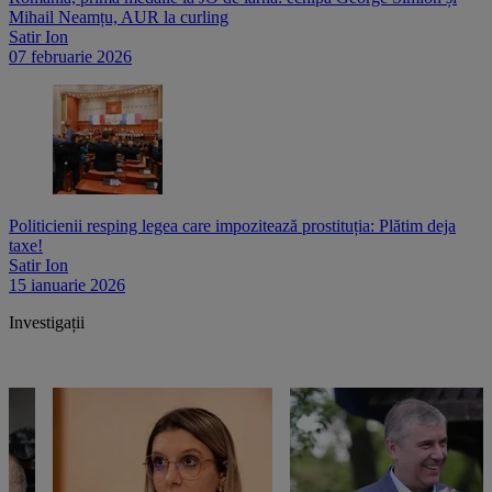
Mihail Neamțu, AUR la curling
Satir Ion
07 februarie 2026
Politicienii resping legea care impozitează prostituția: Plătim deja
taxe!
Satir Ion
15 ianuarie 2026
Investigații