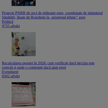
Proiecte PNRR de zeci de milioane euro, coordonate de ministerul
Sănătății, lăsate de Rogobete la „progresul tehnic” zero
Politică
9755 afișări
Recalcularea pensiei în 2026: cum verificați dacă decizia este
corectă și unde o contestați dacă apar erori
Eveniment
8302 afișări