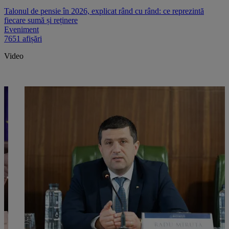
Talonul de pensie în 2026, explicat rând cu rând: ce reprezintă
fiecare sumă și reținere
Eveniment
7651 afișări
Video