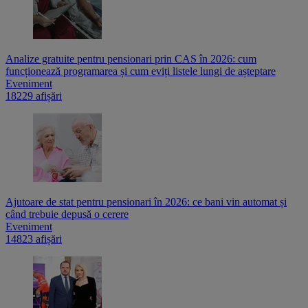
Analize gratuite pentru pensionari prin CAS în 2026: cum
funcționează programarea și cum eviți listele lungi de așteptare
Eveniment
18229 afișări
Ajutoare de stat pentru pensionari în 2026: ce bani vin automat și
când trebuie depusă o cerere
Eveniment
14823 afișări