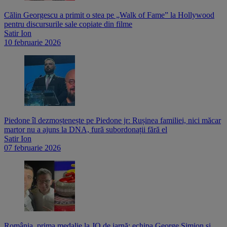
Călin Georgescu a primit o stea pe „Walk of Fame” la Hollywood
pentru discursurile sale copiate din filme
Satir Ion
10 februarie 2026
Piedone îl dezmoștenește pe Piedone jr: Rușinea familiei, nici măcar
martor nu a ajuns la DNA, fură subordonații fără el
Satir Ion
07 februarie 2026
România, prima medalie la JO de iarnă: echipa George Simion și