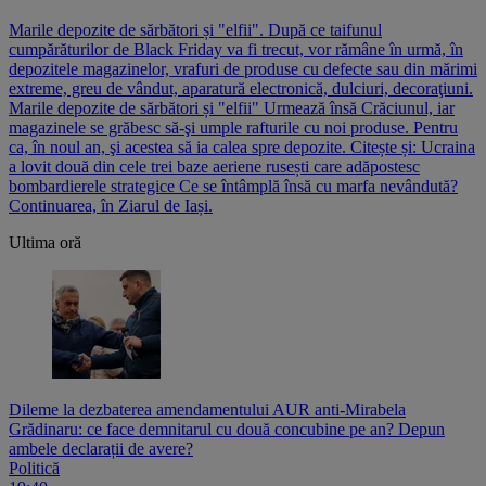
Marile depozite de sărbători și "elfii". După ce taifunul
cumpărăturilor de Black Friday va fi trecut, vor rămâne în urmă, în
depozitele magazinelor, vrafuri de produse cu defecte sau din mărimi
extreme, greu de vândut, aparatură electronică, dulciuri, decoraţiuni.
Marile depozite de sărbători și "elfii" Urmează însă Crăciunul, iar
magazinele se grăbesc să-şi umple rafturile cu noi produse. Pentru
ca, în noul an, şi acestea să ia calea spre depozite. Citește și: Ucraina
a lovit două din cele trei baze aeriene rusești care adăpostesc
bombardierele strategice Ce se întâmplă însă cu marfa nevândută?
Continuarea, în Ziarul de Iași.
Ultima oră
Dileme la dezbaterea amendamentului AUR anti-Mirabela
Grădinaru: ce face demnitarul cu două concubine pe an? Depun
ambele declarații de avere?
Politică