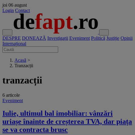
joi
06 august
Login
Contact
DESPRE
DONEAZĂ
Investigații
Eveniment
Politică
Justiție
Opinii
Internațional
Acasă
>
Tranzacții
tranzacții
6 articole
Eveniment
Iulie, ultimul bal imobiliar: vânzări
uriașe înainte de creșterea TVA, dar piața
se va contracta brusc