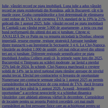
Iulie, vânzări record pe piața imobiliară. Luna iulie a adus vânzări
record pe piața rezidențială din România, atât în București, cât și în
marile orașe. Graba cumpărătorilor a fost determinată de eliminarea
cotei reduse de TVA și de creșterea TVA standard de la 19% la 21%,
aplicată din 1 august 2025. Iulie, vânzări record pe piața imobiliară
În Capitală s-au vândut peste 5.000 de apartamente, a treia cea mai
bună performanță din ultimii doi ani și jumătate. Citește și:
ANALIZĂ De ce Putin nu va renunța niciodată la Donbas: obsesie
imperială, resurse enorme, regiune strategică Aproape jumătate
dintre tranzacții s-au înregistrat în Sectoarele 3 și 6. La Cluj-Napoca,
vânzările au depășit 1.000 de unități, cel mai ridicat nivel din ultimii
trei ani și jumătate. Diferențe regionale semnificative pe piața
imobiliară Analiza Colliers arată că, în primele șapte luni din 2025,
Bucureștiul și Timișoara au scăderi moderate, iar Iașiul a pierdut
25% față de 2024. În schimb, Cluj-Napoca marchează o creștere
solidă de 14%, iar la nivel național piața rămâne aproape de nivelul
anului trecut. Efectul pre-contractelor și fereastra de oportunitate
Numeroase pre-contracte semnate până la 1 august 2025 au permis
cumpărătorilor să beneficieze de cota redusă de TVA, dacă livrarea
locuinței se face până la 1 august 2026. Această „fereastră de
oportunitate” a accelerat negocierile și a schimbat dinamica
vânzărilor, care altădată atingeau vârfuri în decembrie. Cumpărători
de locuințe pentru uz propriu Potrivit cercetării, cei mai mulți
cumpărători au fost persoane fizice care au achiziționat pentru uz