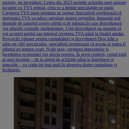
propriu, nu investitori. Legea din 2023 permite achiziția unei singure
locuințe cu TVA redusă, ceea ce a limitat speculațiile pe piață.
Creșterea TVA pune presiune pe prețuri Specialiștii avertizează că
majorarea TVA va aduce presiune asupra prețurilor. Impactul real
depinde de raportul cerere-ofertă și de măsura în care dezvoltatorii
vor absorbi costurile suplimentare. Unii dezvoltatori au anunțat că
vor acoperi parțial sau integral creșterea TVA până la finalul anului.
Provocări viitoare pentru cumpărători și dezvoltatori Deși iulie a
adus un vârf spectaculos, specialiștii avertizează că acesta ar putea fi
ultimul pe termen scurt. Noile taxe, creșterea impozitelor și
încetinirea economiei vor afecta cererea. În acest context, costul total
al unei locuințe – de la prețul de achiziție până la întreținere și
impozite – va conta tot mai mult în alegerea dintre cumpărare și
închiriere.