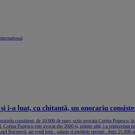
Internațional
și i-a luat, cu chitanță, un onorariu consiste
n onorariu consistent, de 10.000 de euro, scrie avocata Corina Popescu, î
el. Corina Popescu este avocat din 2000 și, printre alții, i-a reprezenta
pel București, un venit brut - salariu și multiple sporuri - între 25.000 ș