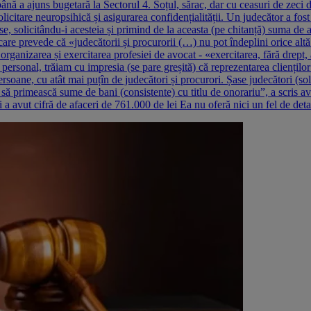
ână a ajuns bugetară la Sectorul 4. Soțul, sărac, dar cu ceasuri de zeci d
olicitare neuropsihică și asigurarea confidențialității. Un judecător a fos
e, solicitându-i acesteia și primind de la aceasta (pe chitanță) suma de 
are prevede că «judecătorii și procurorii (…) nu pot îndeplini orice altă ac
rganizarea și exercitarea profesiei de avocat - «exercitarea, fără drept, a
, personal, trăiam cu impresia (se pare greșită) că reprezentarea cliențilo
persoane, cu atât mai puțîn de judecători și procurori. Șase judecători (so
 să primească sume de bani (consistente) cu titlu de onorariu”, a scris a
a avut cifră de afaceri de 761.000 de lei Ea nu oferă nici un fel de detal