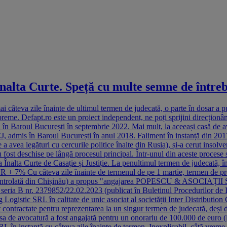
Înalta Curte. Speță cu multe semne de între
mai câteva zile înainte de ultimul termen de judecată, o parte în dosar a
i supreme. Defapt.ro este un proiect independent, ne poți sprijini direcți
 în Baroul București în septembrie 2022. Mai mult, la aceeași casă de avo
CCJ, admis în Baroul București în anul 2018. Faliment în instanță din 20
ea legături cu cercurile politice înalte din Rusia), și-a cerut insolven
le au fost deschise pe lângă procesul principal. Într-unul din aceste proc
la Înalta Curte de Casație și Justiție. La penultimul termen de judecată, 
 + 7% Cu câteva zile înainte de termenul de pe 1 martie, termen de pronu
olată din Chișinău) a propus "angajarea POPESCU & ASOCIAȚII S.p.a.r.
ă seria B nr. 2379852/22.02.2023 (publicat în Buletinul Procedurilor de 
g Logistic SRL în calitate de unic asociat al societății Inter Distributi
 contractate pentru reprezentarea la un singur termen de judecată, deși 
asa de avocatură a fost angajată pentru un onorariu de 100.000 de euro
RL în instanță cu câteva zile înainte de termen. Inexplicabil, câtă vreme