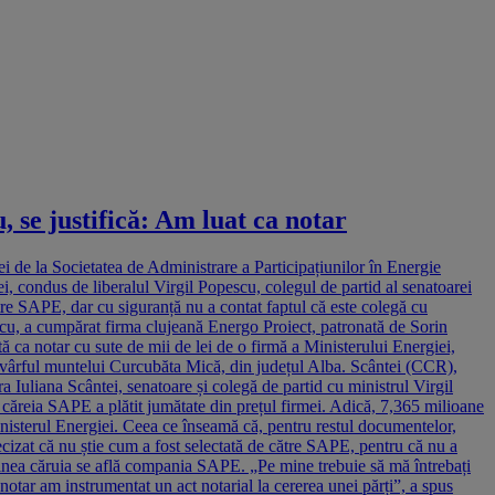
, se justifică: Am luat ca notar
i de la Societatea de Administrare a Participațiunilor în Energie
, condus de liberalul Virgil Popescu, colegul de partid al senatoarei
tre SAPE, dar cu siguranță nu a contat faptul că este colegă cu
scu, a cumpărat firma clujeană Energo Proiect, patronată de Sorin
a notar cu sute de mii de lei de o firmă a Ministerului Energiei,
 vârful muntelui Curcubăta Mică, din județul Alba. Scântei (CCR),
 Iuliana Scântei, senatoare și colegă de partid cu ministrul Virgil
 căreia SAPE a plătit jumătate din prețul firmei. Adică, 7,365 milioane
inisterul Energiei. Ceea ce înseamă că, pentru restul documentelor,
ecizat că nu știe cum a fost selectată de către SAPE, pentru că nu a
ordinea căruia se află compania SAPE. „Pe mine trebuie să mă întrebați
 notar am instrumentat un act notarial la cererea unei părți”, a spus