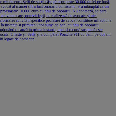
e mii de euro Șefii de secții câștigă ușor peste 30.000 de lei pe lună,
t avocat al mamei și i-a luat onorariu consistent „S-a întâmplat ca un
aproximativ 10.000 euro cu titlu de onorariu. Nu contează, se pare,
tivitate care, potrivit legii, se realizează de avocat» și nici
 oricărei activități specifice profesiei de avocat constituie infracțiune
r în instanța și primirea unor sume de bani cu titlu de onorariu
luționând o cauză în prima instanța, apel și recurs) susțin că este
vocata. Citește și: Selly și-a cumpărat Porsche 911 cu banii pe doi ani
ii legate de acest caz.