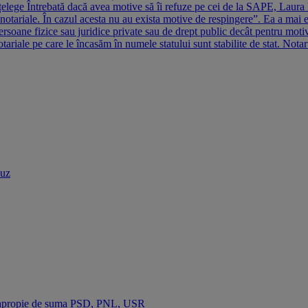
elege Întrebată dacă avea motive să îi refuze pe cei de la SAPE, Laura Iu
otariale. În cazul acesta nu au exista motive de respingere”. Ea a mai exp
ersoane fizice sau juridice private sau de drept public decât pentru motive
notariale pe care le încasăm în numele statului sunt stabilite de stat. Nota
buz
se apropie de suma PSD, PNL, USR