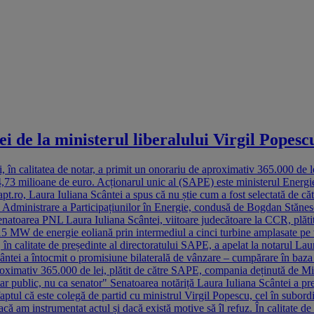
 de la ministerul liberalului Virgil Popescu
 în calitatea de notar, a primit un onorariu de aproximativ 365.000 de le
4,73 milioane de euro. Acționarul unic al (SAPE) este ministerul Energiei
t.ro, Laura Iuliana Scântei a spus că nu știe cum a fost selectată de că
de Administrare a Participațiunilor în Energie, condusă de Bogdan Stăne
area PNL Laura Iuliana Scântei, viitoare judecătoare la CCR, plătită c
15 MW de energie eoliană prin intermediul a cinci turbine amplasate pe
 calitate de președinte al directoratului SAPE, a apelat la notarul Laura
cântei a întocmit o promisiune bilaterală de vânzare – cumpărare în baza
proximativ 365.000 de lei, plătit de către SAPE, compania deținută de M
ar public, nu ca senator" Senatoarea notăriță Laura Iuliana Scântei a pr
 faptul că este colegă de partid cu ministrul Virgil Popescu, cel în sub
dacă am instrumentat actul și dacă există motive să îl refuz. În calitate de