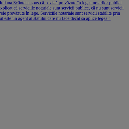
liana Scântei a spus că „există prevăzute în legea notarilor publici
licat că serviciile notariale sunt servicii publice, că nu sunt servicii
le prevăzute în lege. Serviciile notariale sunt servicii stabilite prin
rul este un agent al statului care nu face decât să aplice legea.”