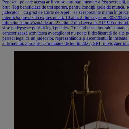
Popescu, pe care acesta ar fi vrut-o europarlamentar: a fost secretară, p
brut. Toți beneficiază de trei sporuri, pentru condiții grele de muncă, s
judecător – cu grad de Curte de Apel – să-și reprezinte mama în proces
interdicția prevăzută expres de art. 10 alin. 3 din Legea nr. 303/2004, c
infracțiunea prevăzută de art. 25 alin. 2 din Legea nr. 51/1995 privind o
și se pedepsește potrivit legii penale». Trecând peste imoralul situației
caracterizează activitatea avocaților și nu poate fi desfășurată de alte 
perfect legal că un judecător, reprezentându-și ascendentul în instanța,
ai firmei lui: aproape 1,3 milioane de lei. În 2022, SRL-ul vlogger-ului 