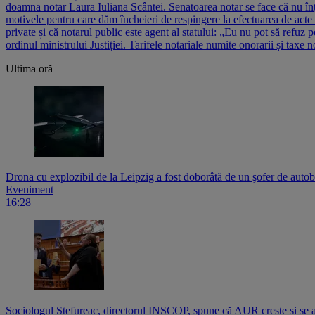
doamna notar Laura Iuliana Scântei. Senatoarea notar se face că nu înț
motivele pentru care dăm încheieri de respingere la efectuarea de acte n
private și că notarul public este agent al statului: „Eu nu pot să refuz p
ordinul ministrului Justiției. Tarifele notariale numite onorarii și taxe 
Ultima oră
Drona cu explozibil de la Leipzig a fost doborâtă de un şofer de auto
Eveniment
16:28
Sociologul Ștefureac, directorul INSCOP, spune că AUR crește și 