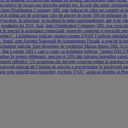
 motive de recurs sau dezvolta apărări noi. În cele din urmă, pronunțarea
i Inter Distribution Company SRL este judecat de către un complet al Sec
t în primii ani de activitate cifre de afaceri de peste 100 de milioane de
n-gros, în principal, și en-detail în patru supermarketuri, dar și de vân
 La jumătatea lui 2011, însă, Inter Distribution Company SRL și-a cerut
 în special în activitatea comercială, respectiv comerțul și serviciile pres
nomice". Lichidatorul judiciar, suspect pentru ANAF Conform tabelului fi
arte. Statul, prin Agenția Națională de Administrare Fiscală, a avut de la 
idator judiciar. Spre deosebire de creditorul Mizara Impex SRL (o compa
L, Big Logistic SRL), care a votat, ca lichidator judiciar, "pentru DE
aduse în averea debitoarei, precum și 10% din valoarea bunurilor valorif
 rusești sălbatice. Un ucrainean din doi este conectat online la sistem
nsolvență selectat de Comisia de selecție a practicienilor în insolven
nute prin valorificarea bunurilor, exclusiv TVA", arată un Buletin al Pro