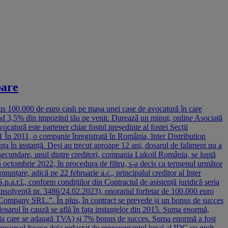
bare
 pus 100.000 de euro cash pe masa unei case de avocatură în care
onând 3,5% din impozitul tău pe venit. Durează un minut, online Asociată
catură este partener chiar fostul președinte al fostei Secții
11 În 2011, o companie înregistrată în România, Inter Distribution
ța în instanță. Deși au trecut aproape 12 ani, dosarul de faliment nu a
ese secundare, unul dintre creditori, compania Lukoil România, se luptă
în octombrie 2022, în procedura de filtru, s-a decis ca termenul următor
nțare, adică pe 22 februarie a.c., principalul creditor al Inter
l., conform condițiilor din Contractul de asistență juridică seria
Insolvență nr. 3486/24.02.2023), onorariul forfetar de 100.000 euro
on Company SRL.". În plus, în contract se prevede și un bonus de succes
dosarul în cauză se află în fața instanțelor din 2015. Suma enormă,
 (la care se adaugă TVA) și 7% bonus de succes. Suma enormă a fost
 recursul fusese deja redactat de reprezentantul legal al IDC cu mult