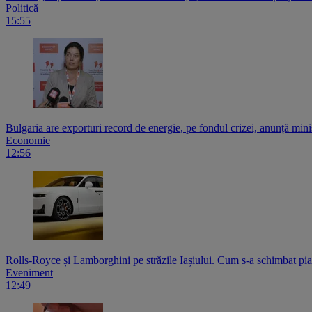
Politică
15:55
Bulgaria are exporturi record de energie, pe fondul crizei, anunță mini
Economie
12:56
Rolls-Royce și Lamborghini pe străzile Iașiului. Cum s-a schimbat pi
Eveniment
12:49