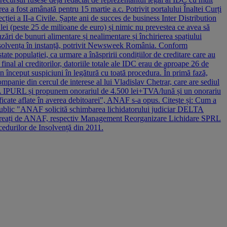
 a fost amânată pentru 15 martie a.c. Potrivit portalului Înaltei Curți
ției a II-a Civile. Șapte ani de succes de business Inter Distribution
 lei (peste 25 de milioane de euro) și nimic nu prevestea ce avea să
zări de bunuri alimentare și nealimentare și închirierea spațiului
 insolvența în instanță, potrivit Newsweek România. Conform
tate populației, ca urmare a înăspririi condițiilor de creditare care au
nal al creditorilor, datoriile totale ale IDC erau de aproape 26 de
bun început suspiciuni în legătură cu toată procedura. În primă fază,
nie din cercul de interese al lui Vladislav Chetrar, care are sediul
LTA IPURL și propunem onorariul de 4.500 lei+TVA/lună și un onorariu
icate aflate în averea debitoarei", ANAF s-a opus. Citește și: Cum a
ul public "ANAF solicită schimbarea lichidatorului judiciar DELTA
ță agreați de ANAF, respectiv Management Reorganizare Lichidare SPRL
cedurilor de Insolvență din 2011.