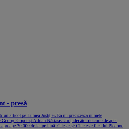
nt - presă
ntr-un articol pe Lumea Justiției. Ea nu precizează numele
t pe George Copos și Adrian Năstase. Un judecător de curte de apel
i aproape 30.000 de lei pe lună. Citește și: Cine este fiica lui Piedone