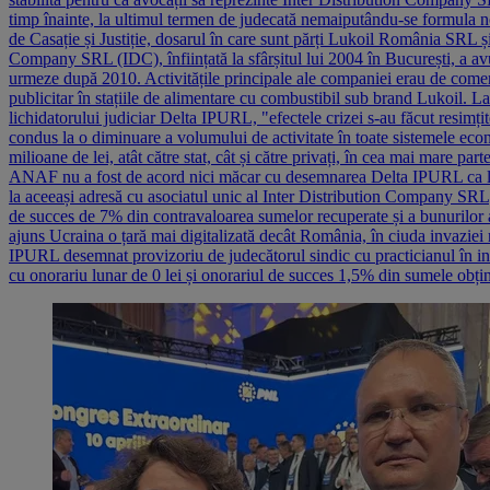
timp înainte, la ultimul termen de judecată nemaiputându-se formula noi
de Casație și Justiție, dosarul în care sunt părți Lukoil România SRL ș
Company SRL (IDC), înființată la sfârșitul lui 2004 în București, a avu
urmeze după 2010. Activitățile principale ale companiei erau de comerț e
publicitar în stațiile de alimentare cu combustibil sub brand Lukoil.
lichidatorului judiciar Delta IPURL, "efectele crizei s-au făcut resimțite
condus la o diminuare a volumului de activitate în toate sistemele eco
milioane de lei, atât către stat, cât și către privați, în cea mai mare p
ANAF nu a fost de acord nici măcar cu desemnarea Delta IPURL ca lich
la aceeași adresă cu asociatul unic al Inter Distribution Company SR
de succes de 7% din contravaloarea sumelor recuperate și a bunurilor 
ajuns Ucraina o țară mai digitalizată decât România, în ciuda invaziei
IPURL desemnat provizoriu de judecătorul sindic cu practicianul în i
cu onorariu lunar de 0 lei și onorariul de succes 1,5% din sumele obți