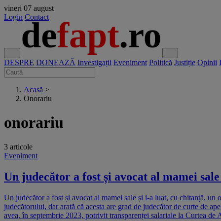
vineri
07 august
Login
Contact
DESPRE
DONEAZĂ
Investigații
Eveniment
Politică
Justiție
Opinii
Acasă
>
Onorariu
onorariu
3 articole
Eveniment
Un judecător a fost și avocat al mamei sale 
Un judecător a fost și avocat al mamei sale și i-a luat, cu chitanță, u
judecătorului, dar arată că acesta are grad de judecător de curte de ap
avea, în septembrie 2023, potrivit transparenței salariale la Curtea de A