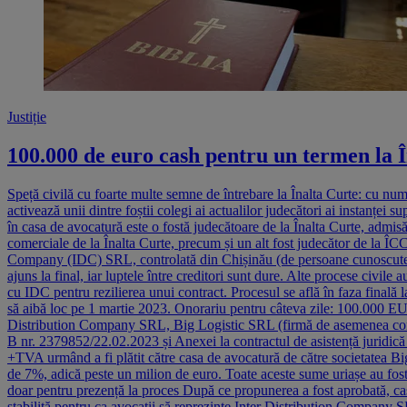
Justiție
100.000 de euro cash pentru un termen la 
Speță civilă cu foarte multe semne de întrebare la Înalta Curte: cu nu
activează unii dintre foștii colegi ai actualilor judecători ai instanțe
în casa de avocatură este o fostă judecătoare de la Înalta Curte, admisă
comerciale de la Înalta Curte, precum și un alt fost judecător de la Î
Company (IDC) SRL, controlată din Chișinău (de persoane cunoscute a av
ajuns la final, iar luptele între creditori sunt dure. Alte procese civi
cu IDC pentru rezilierea unui contract. Procesul se află în faza finală 
să aibă loc pe 1 martie 2023. Onorariu pentru câteva zile: 100.000 EUR
Distribution Company SRL, Big Logistic SRL (firmă de asemenea contr
B nr. 2379852/22.02.2023 și Anexei la contractul de asistență juridic
+TVA urmând a fi plătit către casa de avocatură de către societatea Bi
de 7%, adică peste un milion de euro. Toate aceste sume uriașe au fost
doar pentru prezență la proces După ce propunerea a fost aprobată, c
stabilită pentru ca avocații să reprezinte Inter Distribution Company S