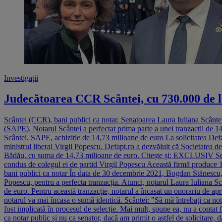
Investigații
Judecătoarea CCR Scântei, cu 730.000 de lei
Scântei (CCR), bani publici ca notar. Senatoarea Laura Iuliana Scântei,
(SAPE). Notarul Scântei a perfectat prima parte a unei tranzacții de 1
Scântei. SAPE, achiziție de 14,73 milioane de euro La solicitatea Defap
ministrul liberal Virgil Popescu. Defapt.ro a dezvăluit că Societatea 
Bădău, cu suma de 14,73 milioane de euro. Citește și: EXCLUSIV Senato
condus de colegul ei de partid Virgil Popescu Această firmă produce 
bani publici ca notar În data de 30 decembrie 2021, Bogdan Stănescu, în
Popescu, pentru a perfecta tranzacția. Atunci, notarul Laura Iuliana S
de euro. Pentru această tranzacție, notarul a încasat un onorariu de a
notarul va mai încasa o sumă identică. Scântei: "Să mă întrebați ca not
fost implicată în procesul de selecție. Mai mult, spune ea, nu a contat
ca notar public și nu ca senator, dacă am primit o astfel de solicitare, 