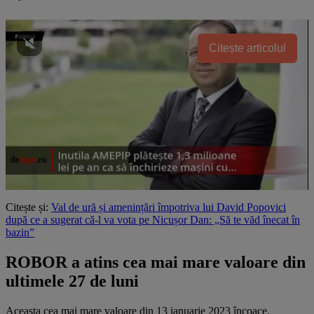
Citește articolul
Citește și:
Val de ură și amenințări împotriva lui David Popovici
după ce a sugerat că-l va vota pe Nicușor Dan: „Să te văd înecat în
bazin”
ROBOR a atins cea mai mare valoare din
ultimele 27 de luni
Aceasta cea mai mare valoare din 13 ianuarie 2023 încoace,