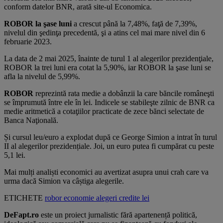
conform datelor BNR, arată site-ul Economica.
ROBOR la şase luni
a crescut până la 7,48%, faţă de 7,39%,
nivelul din şedinţa precedentă, şi a atins cel mai mare nivel din 6
februarie 2023.
La data de 2 mai 2025, înainte de turul 1 al alegerilor prezidenţiale,
ROBOR la trei luni era cotat la 5,90%, iar ROBOR la şase luni se
afla la nivelul de 5,99%.
ROBOR
reprezintă rata medie a dobânzii la care băncile româneşti
se împrumută între ele în lei. Indicele se stabileşte zilnic de BNR ca
medie aritmetică a cotaţiilor practicate de zece bănci selectate de
Banca Naţională.
Și cursul leu/euro a explodat după ce George Simion a intrat în turul
II al alegerilor prezidențiale. Joi, un euro putea fi cumpărat cu peste
5,1 lei.
Mai mulți analiști economici au avertizat asupra unui crah care va
urma dacă Simion va câștiga alegerile.
ETICHETE
robor
economie
alegeri
credite
lei
DeFapt.ro
este un proiect jurnalistic fără apartenență politică,