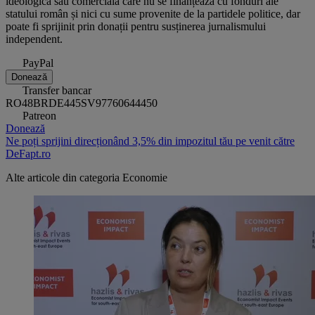
ideologică sau comercială care nu se finanțează cu fonduri ale
statului român și nici cu sume provenite de la partidele politice, dar
poate fi sprijinit prin donații pentru susținerea jurnalismului
independent.
PayPal
Donează
Transfer bancar
RO48BRDE445SV97760644450
Patreon
Donează
Ne poți sprijini direcționând 3,5% din impozitul tău pe venit către
DeFapt.ro
Alte articole din categoria
Economie