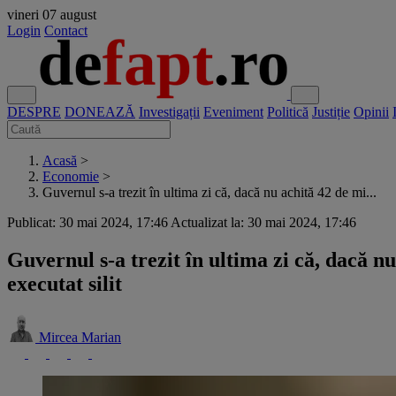
vineri
07 august
Login
Contact
DESPRE
DONEAZĂ
Investigații
Eveniment
Politică
Justiție
Opinii
Acasă
>
Economie
>
Guvernul s-a trezit în ultima zi că, dacă nu achită 42 de mi...
Publicat: 30 mai 2024, 17:46
Actualizat la: 30 mai 2024, 17:46
Guvernul s-a trezit în ultima zi că, dacă nu
executat silit
Mircea Marian