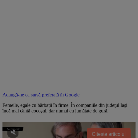
Adaugă-ne ca sursă preferată în
Google
Femeile, egale cu bărbații în firme. În companiile din judeţul Iaşi
încă mai cântă cocoşul, dar numai cu jumătate de gură.
Citește articolul