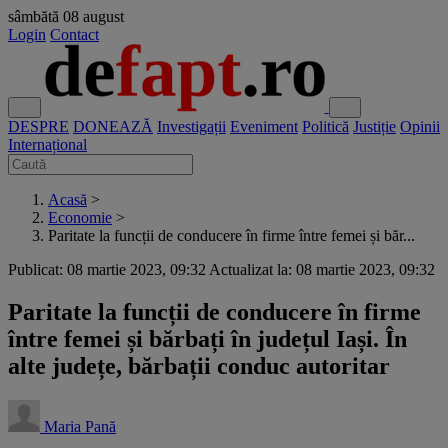
sâmbătă
08 august
Login
Contact
DESPRE
DONEAZĂ
Investigații
Eveniment
Politică
Justiție
Opinii
Internațional
Acasă
>
Economie
>
Paritate la funcții de conducere în firme între femei și băr...
Publicat: 08 martie 2023, 09:32
Actualizat la: 08 martie 2023, 09:32
Paritate la funcții de conducere în firme
între femei și bărbați în județul Iași. În
alte județe, bărbații conduc autoritar
Maria Pană