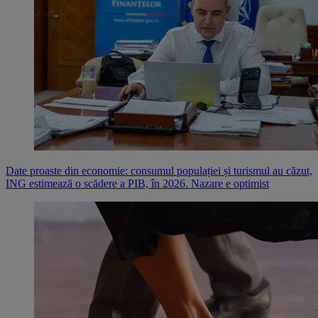
Date proaste din economie: consumul populației și turismul au căzut,
ING estimează o scădere a PIB, în 2026. Nazare e optimist