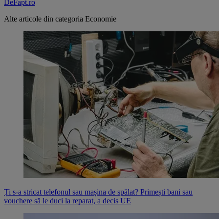
DeFapt.ro
Alte articole din categoria
Economie
Ți s-a stricat telefonul sau mașina de spălat? Primești bani sau
vouchere să le duci la reparat, a decis UE