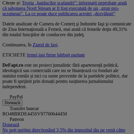
Citește și:
Teoria „haiducilor scafandri”: informații neprobate arată
că sabotarea Nord Stream ar fi fost executată de un „grup pro-
ucrainean”. La ce poate duce publicarea acestei „dezvăluiri”
Datele analizate de Camera de Comerţ şi Industrie Iaşi şi comunicate
de Ziua Internaţională a Femeii, mai arată că femeile deţin 49,31%
din totalul funcţiilor de conducere din judeţ.
Continuarea, în
Ziarul de Iași
.
ETICHETE
femei
iasi
firme
bărbați
paritate
DeFapt.ro
este un proiect jurnalistic fără apartenență politică,
ideologică sau comercială care nu se finanțează cu fonduri ale
statului român și nici cu sume provenite de la partidele politice, dar
poate fi sprijinit prin donații pentru susținerea jurnalismului
independent.
PayPal
Donează
Transfer bancar
RO48BRDE445SV97760644450
Patreon
Donează
Ne poți sprijini direcționând 3,5% din impozitul tău pe venit către