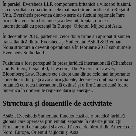
În paralel, Eversheds LLP, componenta britanică a viitoarei fuziuni,
s-a dezvoltat ca una dintre cele mai mari firme juridice din Regatul
Unit. Eversheds provenea dintr-o serie de fuziuni regionale între
firme de avocatură britanice și a devenit, treptat, o rețea
internațională cu prezență în Europa, Orientul Mijlociu și Asia.
În decembrie 2016, partenerii celor două firme au aprobat fuziunea
transatlantică dintre Eversheds și Sutherland Asbill & Brennan.
Noua structură a devenit operațională în februarie 2017 sub numele
Eversheds Sutherland.
Fuziunea a fost percepută în presa juridică internațională (Chambers
and Partners, Legal 500, Law.com, The American Lawyer,
Bloomberg Law, Reuters etc.) drept una dintre cele mai importante
consolidări din piața avocaturii globale, deoarece combina o firmă
britanică cu rețea internațională extinsă și o firmă americană foarte
puternică în domeniile reglementării și energiei.
Structura și domeniile de activitate
Astăzi, Eversheds Sutherland funcționează ca o practică juridică
globală care operează prin entități separate în diferite jurisdicții.
Firma are mii de angajați și avocați în zeci de birouri din America de
Nord, Europa, Orientul Mijlociu și Asia.