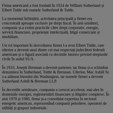
Firma americană a fost fondată în 1924 de William Sutherland și
Elbert Tuttle sub numele Sutherland & Tuttle.
La momentul înființării, activitatea principală a firmei era
concentrată aproape exclusiv pe drept fiscal. În anii următori,
compania și-a extins practicile către drept corporativ, energie,
servicii financiare, proprietate intelectuală, litigii comerciale și
imobiliare.
Un rol important în dezvoltarea firmei l-a avut Elbert Tuttle, care
ulterior a devenit unul dintre cei mai respectați judecători federali
americani și o figură asociată cu deciziile istorice privind drepturile
civile în sudul SUA.
În 1933, Joseph Brennan a devenit partener, iar firma și-a schimbat
denumirea în Sutherland, Tuttle & Brennan. Ulterior, Mac Asbill Sr.
s-a alăturat biroului din Washington, iar numele firmei a devenit
Sutherland Asbill & Brennan LLP.
În deceniile următoare, compania a crescut accelerat, mai ales în
domeniile energiei, reglementării financiare și litigiilor complexe. În
anii 1970 și 1980, firma și-a consolidat expertiza în sectorul
energetic american, reprezentând companii petroliere, operatori de
utilități și grupuri industriale.