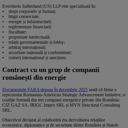
Eversheds Sutherland (US) LLP este specializată în:
• drept corporativ și fuziuni;
• litigii comerciale;
• energie și infrastructură;
• reglementare financiară;
• fiscalitate;
• proprietate intelectuală;
• relații guvernamentale și lobby;
• arbitraj internațional;
• securitate națională și conformitate;
• comerț internațional și sancțiuni.
Contract cu un grup de companii
românești din energie
Documentele FARA depuse în decembrie 2025
arată că firma a
reprezentat Romanian-American Strategic Advancement Initiative, o
coaliție formată din trei companii energetice private din România:
CIZ GAZ SA, IRIGC Impex SRL și MVN Structural Consulting
SRL.
Obiectivul declarat al colaborării era dezvoltarea relațiilor
economice, diplomatice și de securitate dintre România și Statele