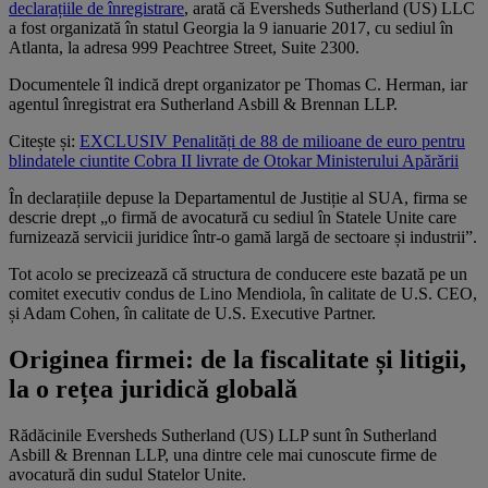
declarațiile de înregistrare
, arată că Eversheds Sutherland (US) LLC
a fost organizată în statul Georgia la 9 ianuarie 2017, cu sediul în
Atlanta, la adresa 999 Peachtree Street, Suite 2300.
Documentele îl indică drept organizator pe Thomas C. Herman, iar
agentul înregistrat era Sutherland Asbill & Brennan LLP.
Citește și:
EXCLUSIV Penalități de 88 de milioane de euro pentru
blindatele ciuntite Cobra II livrate de Otokar Ministerului Apărării
În declarațiile depuse la Departamentul de Justiție al SUA, firma se
descrie drept „o firmă de avocatură cu sediul în Statele Unite care
furnizează servicii juridice într-o gamă largă de sectoare și industrii”.
Tot acolo se precizează că structura de conducere este bazată pe un
comitet executiv condus de Lino Mendiola, în calitate de U.S. CEO,
și Adam Cohen, în calitate de U.S. Executive Partner.
Originea firmei: de la fiscalitate și litigii,
la o rețea juridică globală
Rădăcinile Eversheds Sutherland (US) LLP sunt în Sutherland
Asbill & Brennan LLP, una dintre cele mai cunoscute firme de
avocatură din sudul Statelor Unite.