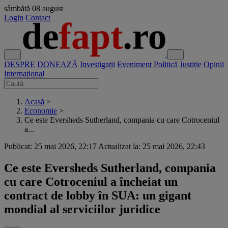
sâmbătă
08 august
Login
Contact
DESPRE
DONEAZĂ
Investigații
Eveniment
Politică
Justiție
Opinii
Internațional
Acasă
>
Economie
>
Ce este Eversheds Sutherland, compania cu care Cotroceniul
a...
Publicat: 25 mai 2026, 22:17
Actualizat la: 25 mai 2026, 22:43
Ce este Eversheds Sutherland, compania
cu care Cotroceniul a încheiat un
contract de lobby în SUA: un gigant
mondial al serviciilor juridice