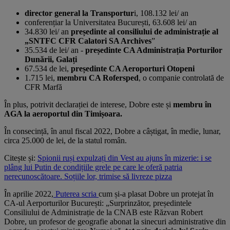
director general la Transportur
i, 108.132 lei/ an
conferențiar la Universitatea București, 63.608 lei/ an
34.830 lei/ an
președinte al consiliului de administrație al
„SNTFC CFR Calatori SA Archives
”
35.534 de lei/ an -
președinte CA Administrația Porturilor
Dunării, Galați
67.534 de lei,
președinte CA Aeroporturi Otopeni
1.715 lei,
membru CA Rofersped
, o companie controlată de
CFR Marfă
În plus, potrivit declarației de interese, Dobre este și
membru în
AGA la aeroportul din Timișoara.
În consecință, în anul fiscal 2022, Dobre a câștigat, în medie, lunar,
circa 25.000 de lei, de la statul român.
Citește și:
Spionii ruși expulzați din Vest au ajuns în mizerie: i se
plâng lui Putin de condițiile grele pe care le oferă patria
nerecunoscătoare. Soțiile lor, trimise să livreze pizza
În aprilie 2022,
Puterea scria
cum și-a plasat Dobre un protejat în
CA-ul Aerporturilor București: „Surprinzător, președintele
Consiliului de Administrație de la CNAB este Răzvan Robert
Dobre, un profesor de geografie abonat la sinecuri administrative din