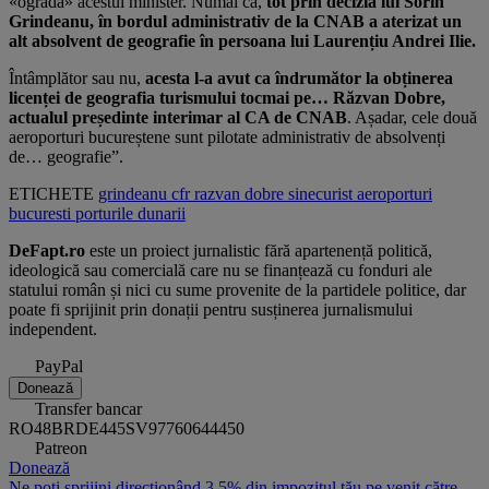
«ograda» acestui minister. Numai că,
tot prin decizia lui Sorin
Grindeanu, în bordul administrativ de la CNAB a aterizat un
alt absolvent de geografie în persoana lui Laurențiu Andrei Ilie.
Întâmplător sau nu,
acesta l-a avut ca îndrumător la obținerea
licenței de geografia turismului tocmai pe… Răzvan Dobre,
actualul președinte interimar al CA de CNAB
. Așadar, cele două
aeroporturi bucureștene sunt pilotate administrativ de absolvenți
de… geografie”.
ETICHETE
grindeanu
cfr
razvan dobre
sinecurist
aeroporturi
bucuresti
porturile dunarii
DeFapt.ro
este un proiect jurnalistic fără apartenență politică,
ideologică sau comercială care nu se finanțează cu fonduri ale
statului român și nici cu sume provenite de la partidele politice, dar
poate fi sprijinit prin donații pentru susținerea jurnalismului
independent.
PayPal
Donează
Transfer bancar
RO48BRDE445SV97760644450
Patreon
Donează
Ne poți sprijini direcționând 3,5% din impozitul tău pe venit către