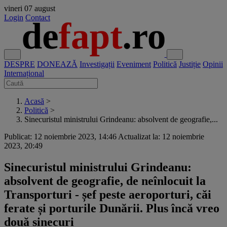
vineri
07 august
Login
Contact
DESPRE
DONEAZĂ
Investigații
Eveniment
Politică
Justiție
Opinii
Internațional
Acasă
>
Politică
>
Sinecuristul ministrului Grindeanu: absolvent de geografie,...
Publicat: 12 noiembrie 2023, 14:46
Actualizat la: 12 noiembrie
2023, 20:49
Sinecuristul ministrului Grindeanu:
absolvent de geografie, de neînlocuit la
Transporturi - șef peste aeroporturi, căi
ferate și porturile Dunării. Plus încă vreo
două sinecuri