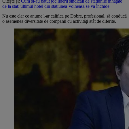
Citește și:
Cum și-au bătut joc liderii sindicali de stațiunile înhățate
de la stat: ultimul hotel din stațiunea Voineasa se va închide
Nu este clar ce anume l-ar califica pe Dobre, profesional, să conducă
o asemenea diversitate de companii cu activități atât de diferite.