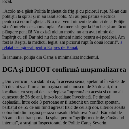
local.
„Acolo m-a găsit Poliția înghețat de frig și cu piciorul rupt. M-au dus
polițiștii la spital și m-au lăsat acolo. Mi-au pus pătură electrică
pentru că eram înghețat. N-a mai venit nimeni de atunci de la Poliție
să mă întrebe ce s-a întâmplat. Am mers singur la Parchet și am făcut
plângere penală! Nu există niciun motiv, nu am avut nimic de
împărțit cu ei! Dar nici nu face nimeni nimic pentru a-i pedepsi. Am
fost la Reșița, la medicul legist, am piciorul rupt în două locuri!”,
a
relatat cel agresat pentru Expres de Banat.
În ianuarie, poliția din Caraș a minimalizat incidentul.
DGA și DIICOT confirmă mușamalizarea
„Din verificări, s-a stabilit că, în aceeași seară, apelantul în vârstă de
55 de ani s-ar fi urcat în mașina unui cunoscut de 35 de ani, din
localitate, cu scopul de a se deplasa împreună cu acesta și cu un alt
cunoscut de 36 de ani, într-o localitate învecinată. Pe timpul
deplasării, între cele 3 persoane ar fi izbucnit un conflict spontan,
bărbatul de 55 de ani fiind agresat fizic de ceilalți doi, ulterior acesta
coborând din mașină pe raza orașului Moldova Nouă. Bărbatul de
55 ani a fost transportat la spital pentru îngrijiri medicale, rămânând
internat”, a susținut Inspectoratul de Poliție Caraș Severin.