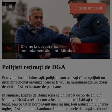
Citește articolul
Polițiști reținuți de DGA
Potrivit primelor informații, polițiștii sunt acuzați că au sprijinit un
grup infracțional organizat care ar fi vrut să mușamalizeze un dosar
de violență și sechestrare de persoane.
În ianuarie, Expres de Banat scria că un bărbat de 55 de ani din
Moldova Nouă a relatat cum a fost reținut de trei bărbați care l-au
bătut, l-au băgat în portbagajul unei mașini, l-au aruncat în Dunărea
înghețată și apoi l-au abandonat la tomberoanele de lângă stadionul