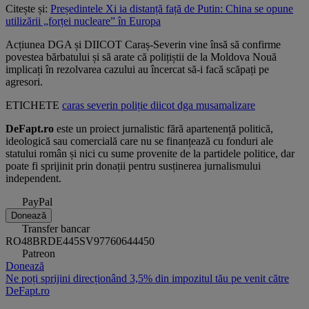
Citește și:
Președintele Xi ia distanță față de Putin: China se opune
utilizării „forței nucleare” în Europa
Acțiunea DGA și DIICOT Caraș-Severin vine însă să confirme
povestea bărbatului și să arate că polițiștii de la Moldova Nouă
implicați în rezolvarea cazului au încercat să-i facă scăpați pe
agresori.
ETICHETE
caras severin
poliție
diicot
dga
musamalizare
DeFapt.ro
este un proiect jurnalistic fără apartenență politică,
ideologică sau comercială care nu se finanțează cu fonduri ale
statului român și nici cu sume provenite de la partidele politice, dar
poate fi sprijinit prin donații pentru susținerea jurnalismului
independent.
PayPal
Donează
Transfer bancar
RO48BRDE445SV97760644450
Patreon
Donează
Ne poți sprijini direcționând 3,5% din impozitul tău pe venit către
DeFapt.ro