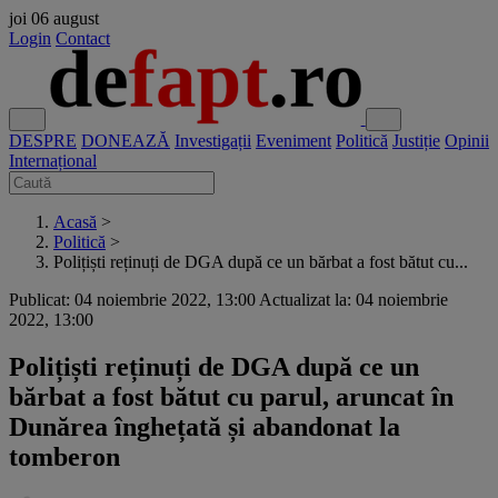
joi
06 august
Login
Contact
DESPRE
DONEAZĂ
Investigații
Eveniment
Politică
Justiție
Opinii
Internațional
Acasă
>
Politică
>
Polițiști reținuți de DGA după ce un bărbat a fost bătut cu...
Publicat: 04 noiembrie 2022, 13:00
Actualizat la: 04 noiembrie
2022, 13:00
Polițiști reținuți de DGA după ce un
bărbat a fost bătut cu parul, aruncat în
Dunărea înghețată și abandonat la
tomberon