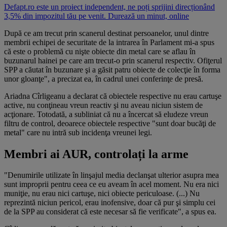
Defapt.ro este un proiect independent, ne poți sprijini direcționând
3,5% din impozitul tău pe venit. Durează un minut, online
După ce am trecut prin scanerul destinat persoanelor, unul dintre
membrii echipei de securitate de la intrarea în Parlament mi-a spus
că este o problemă cu nişte obiecte din metal care se aflau în
buzunarul hainei pe care am trecut-o prin scanerul respectiv. Ofiţerul
SPP a căutat în buzunare şi a găsit patru obiecte de colecţie în forma
unor gloanţe", a precizat ea, în cadrul unei conferinţe de presă.
Ariadna Cîrligeanu a declarat că obiectele respective nu erau cartuşe
active, nu conţineau vreun reactiv şi nu aveau niciun sistem de
acţionare. Totodată, a subliniat că nu a încercat să eludeze vreun
filtru de control, deoarece obiectele respective "sunt doar bucăţi de
metal" care nu intră sub incidenţa vreunei legi.
Membri ai AUR, controlați la arme
"Denumirile utilizate în linşajul media declanşat ulterior asupra mea
sunt improprii pentru ceea ce eu aveam în acel moment. Nu era nici
muniţie, nu erau nici cartuşe, nici obiecte periculoase. (...) Nu
reprezintă niciun pericol, erau inofensive, doar că pur şi simplu cei
de la SPP au considerat că este necesar să fie verificate", a spus ea.