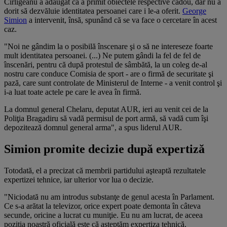
Cîrligeanu a adăugat că a primit obiectele respective cadou, dar nu a
dorit să dezvăluie identitatea persoanei care i le-a oferit.
George
Simion
a intervenit, însă, spunând că se va face o cercetare în acest
caz.
"Noi ne gândim la o posibilă înscenare şi o să ne intereseze foarte
mult identitatea persoanei. (...) Ne putem gândi la fel de fel de
înscenări, pentru că după protestul de sâmbătă, la un coleg de-al
nostru care conduce Comisia de sport - are o firmă de securitate şi
pază, care sunt controlate de Ministerul de Interne - a venit control şi
i-a luat toate actele pe care le avea în firmă.
La domnul general Chelaru, deputat AUR, ieri au venit cei de la
Poliţia Bragadiru să vadă permisul de port armă, să vadă cum îşi
depozitează domnul general arma", a spus liderul AUR.
Simion promite decizie după expertiză
Totodată, el a precizat că membrii partidului aşteaptă rezultatele
expertizei tehnice, iar ulterior vor lua o decizie.
"Niciodată nu am introdus substanţe de genul acesta în Parlament.
Ce s-a arătat la televizor, orice expert poate demonta în câteva
secunde, oricine a lucrat cu muniţie. Eu nu am lucrat, de aceea
poziţia noastră oficială este că aşteptăm expertiza tehnică.