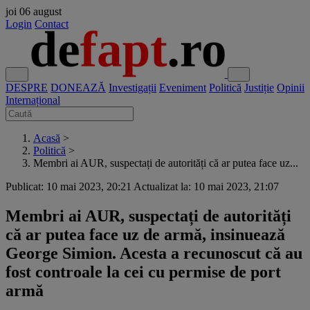
joi
06 august
Login
Contact
DESPRE
DONEAZĂ
Investigații
Eveniment
Politică
Justiție
Opinii
Internațional
Acasă
>
Politică
>
Membri ai AUR, suspectați de autorități că ar putea face uz...
Publicat: 10 mai 2023, 20:21
Actualizat la: 10 mai 2023, 21:07
Membri ai AUR, suspectați de autorități
că ar putea face uz de armă, insinuează
George Simion. Acesta a recunoscut că au
fost controale la cei cu permise de port
armă