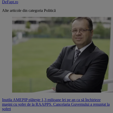
DeFapt.ro
Alte articole din categoria
Politică
Inutila AMEPIP plătește 1,3 milioane lei pe an ca să închirieze
mașini cu șofer de la RAAPPS. Cancelaria Guvernului a renunțat la
șoferi