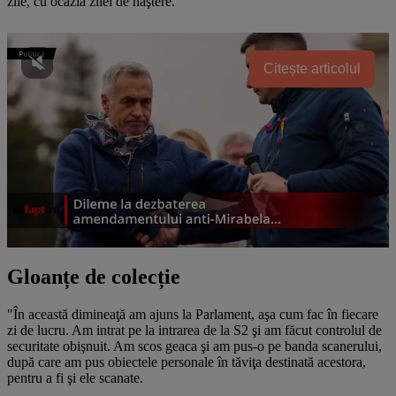
zile, cu ocazia zilei de naştere.
Citește articolul
Gloanțe de colecție
"În această dimineaţă am ajuns la Parlament, aşa cum fac în fiecare
zi de lucru. Am intrat pe la intrarea de la S2 şi am făcut controlul de
securitate obişnuit. Am scos geaca şi am pus-o pe banda scanerului,
după care am pus obiectele personale în tăviţa destinată acestora,
pentru a fi şi ele scanate.