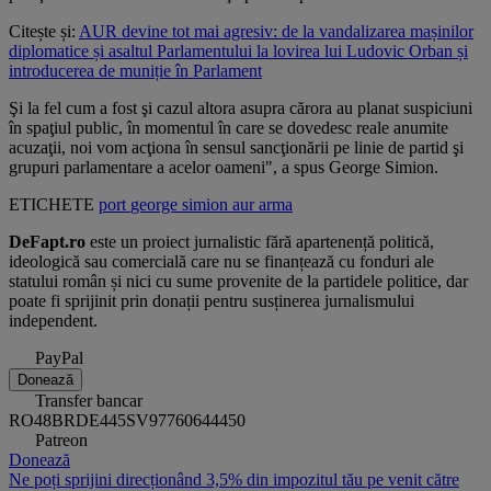
Citește și:
AUR devine tot mai agresiv: de la vandalizarea mașinilor
diplomatice și asaltul Parlamentului la lovirea lui Ludovic Orban și
introducerea de muniție în Parlament
Şi la fel cum a fost şi cazul altora asupra cărora au planat suspiciuni
în spaţiul public, în momentul în care se dovedesc reale anumite
acuzaţii, noi vom acţiona în sensul sancţionării pe linie de partid şi
grupuri parlamentare a acelor oameni", a spus George Simion.
ETICHETE
port
george simion
aur
arma
DeFapt.ro
este un proiect jurnalistic fără apartenență politică,
ideologică sau comercială care nu se finanțează cu fonduri ale
statului român și nici cu sume provenite de la partidele politice, dar
poate fi sprijinit prin donații pentru susținerea jurnalismului
independent.
PayPal
Donează
Transfer bancar
RO48BRDE445SV97760644450
Patreon
Donează
Ne poți sprijini direcționând 3,5% din impozitul tău pe venit către