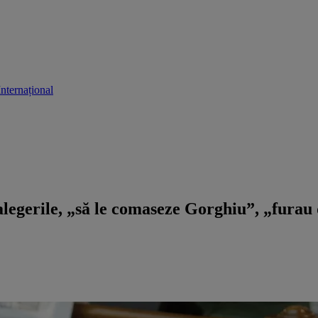
Internațional
alegerile, „să le comaseze Gorghiu”, „furau