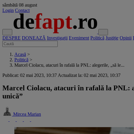
sâmbătă
08 august
Login
Contact
DESPRE
DONEAZĂ
Investigații
Eveniment
Politică
Justiție
Opinii
Acasă
>
Politică
>
Marcel Ciolacu, atacuri în rafală la PNL: alegerile, „să le...
Publicat: 02 mai 2023, 10:37
Actualizat la: 02 mai 2023, 10:37
Marcel Ciolacu, atacuri în rafală la PNL: 
unică”
Mircea Marian