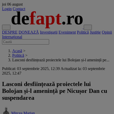
joi
06 august
Login
Contact
DESPRE
DONEAZĂ
Investigații
Eveniment
Politică
Justiție
Opinii
Internațional
Acasă
>
Politică
>
Lasconi desființează proiectele lui Bolojan și-l amenință pe...
Publicat: 03 septembrie 2025, 12:39
Actualizat la: 03 septembrie
2025, 12:47
Lasconi desființează proiectele lui
Bolojan și-l amenință pe Nicușor Dan cu
suspendarea
Mircea Marian