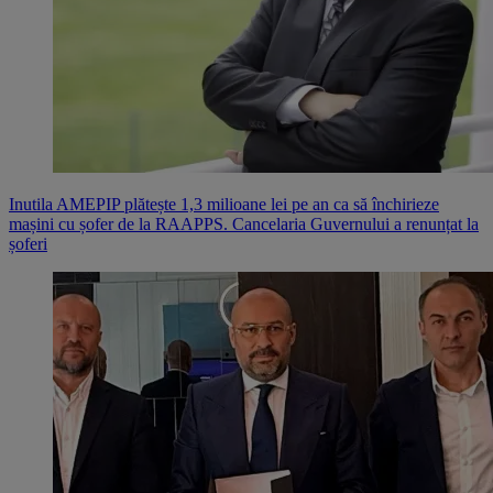
Inutila AMEPIP plătește 1,3 milioane lei pe an ca să închirieze
mașini cu șofer de la RAAPPS. Cancelaria Guvernului a renunțat la
șoferi