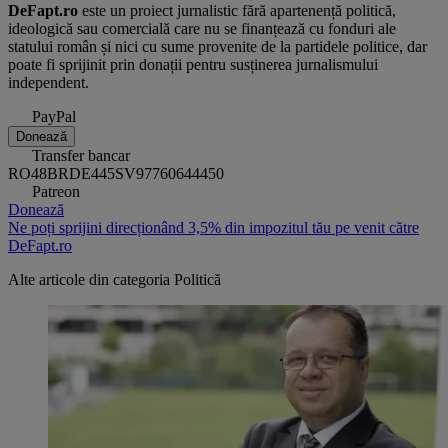
DeFapt.ro
este un proiect jurnalistic fără apartenență politică,
ideologică sau comercială care nu se finanțează cu fonduri ale
statului român și nici cu sume provenite de la partidele politice, dar
poate fi sprijinit prin donații pentru susținerea jurnalismului
independent.
PayPal
Donează
Transfer bancar
RO48BRDE445SV97760644450
Patreon
Donează
Ne poți sprijini direcționând 3,5% din impozitul tău pe venit către
DeFapt.ro
Alte articole din categoria
Politică