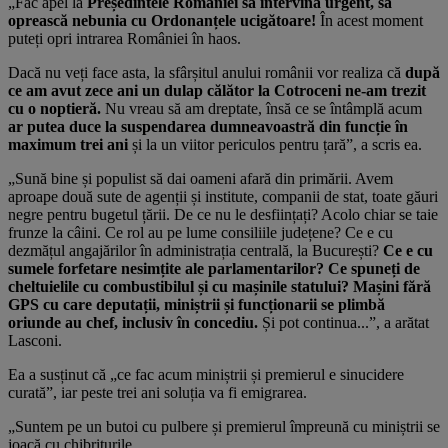
„Fac apel la
Președintele României să intervină urgent, să
oprească nebunia cu Ordonanțele ucigătoare!
În acest moment
puteți opri intrarea României în haos.
Dacă nu veți face asta, la sfârșitul anului românii vor realiza că
după
ce am avut zece ani un dulap călător la Cotroceni ne-am trezit
cu o noptieră.
Nu vreau să am dreptate, însă ce se întâmplă acum
ar putea duce la suspendarea dumneavoastră din funcție în
maximum trei ani
și la un viitor periculos pentru țară”, a scris ea.
„Sună bine și populist să dai oameni afară din primării. Avem
aproape două sute de agenții și institute, companii de stat, toate găuri
negre pentru bugetul țării. De ce nu le desființați? Acolo chiar se taie
frunze la câini. Ce rol au pe lume consiliile județene? Ce e cu
dezmățul angajărilor în administrația centrală, la București?
Ce e cu
sumele forfetare nesimțite ale parlamentarilor? Ce spuneți de
cheltuielile cu combustibilul și cu mașinile statului? Mașini fără
GPS cu care deputații, miniștrii și funcționarii se plimbă
oriunde au chef, inclusiv în concediu.
Și pot continua...”, a arătat
Lasconi.
Ea a susținut că „ce fac acum miniștrii și premierul e sinucidere
curată”, iar peste trei ani soluția va fi emigrarea.
„Suntem pe un butoi cu pulbere și premierul împreună cu miniștrii se
joacă cu chibriturile.