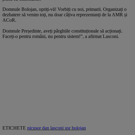
Domnule Bolojan, opriți-vă! Vorbiți cu noi, primarii. Organizați o
dezbatere să venim toți, nu doar câțiva reprezentanți de la AMR și
ACoR.
Domnule Președinte, aveți pârghiile constituționale să acționați.
Faceți-o pentru români, nu pentru sistem!”, a afirmat Lasconi.
ETICHETE
nicusor dan
lasconi
usr
bolojan