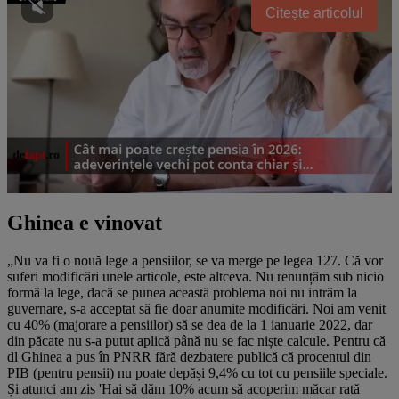
Citește articolul
Ghinea e vinovat
„Nu va fi o nouă lege a pensiilor, se va merge pe legea 127. Că vor
suferi modificări unele articole, este altceva. Nu renunțăm sub nicio
formă la lege, dacă se punea această problema noi nu intrăm la
guvernare, s-a acceptat să fie doar anumite modificări. Noi am venit
cu 40% (majorare a pensiilor) să se dea de la 1 ianuarie 2022, dar
din păcate nu s-a putut aplică până nu se fac niște calcule. Pentru că
dl Ghinea a pus în PNRR fără dezbatere publică că procentul din
PIB (pentru pensii) nu poate depăși 9,4% cu tot cu pensiile speciale.
Și atunci am zis 'Hai să dăm 10% acum să acoperim măcar rată