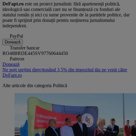
DeFapt.ro
este un proiect jurnalistic fără apartenență politică,
ideologică sau comercială care nu se finanțează cu fonduri ale
statului român și nici cu sume provenite de la partidele politice, dar
poate fi sprijinit prin donații pentru susținerea jurnalismului
independent.
PayPal
Donează
Transfer bancar
RO48BRDE445SV97760644450
Patreon
Donează
Ne poți sprijini direcționând 3,5% din impozitul tău pe venit către
DeFapt.ro
Alte articole din categoria
Politică