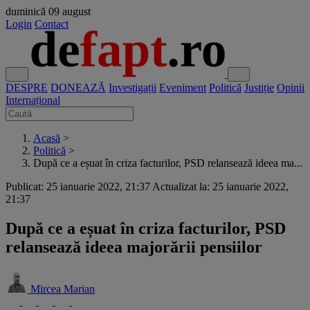
duminică
09 august
Login
Contact
DESPRE
DONEAZĂ
Investigații
Eveniment
Politică
Justiție
Opinii
Internațional
Acasă
>
Politică
>
După ce a eșuat în criza facturilor, PSD relansează ideea ma...
Publicat: 25 ianuarie 2022, 21:37
Actualizat la: 25 ianuarie 2022,
21:37
După ce a eșuat în criza facturilor, PSD
relansează ideea majorării pensiilor
Mircea Marian