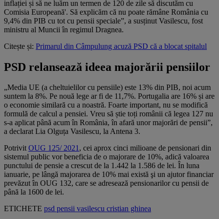
inflației și să ne luăm un termen de 120 de zile să discutăm cu
Comisia Europeană'. Să explicăm că nu poate rămâne România cu
9,4% din PIB cu tot cu pensii speciale”, a susținut Vasilescu, fost
ministru al Muncii în regimul Dragnea.
Citește și:
Primarul din Câmpulung acuză PSD că a blocat spitalul
PSD relansează ideea majorării pensiilor
„Media UE (a cheltuielilor cu pensiile) este 13% din PIB, noi acum
suntem la 8%. Pe nouă lege ar fi de 11,7%. Portugalia are 16% și are
o economie similară cu a noastră. Foarte important, nu se modifică
formulă de calcul a pensiei. Vreu să știe toți românii că legea 127 nu
s-a aplicat până acum în România, în afară unor majorări de pensii”,
a declarat Lia Olguța Vasilescu, la Antena 3.
Potrivit
OUG 125/ 2021
, cei aprox cinci milioane de pensionari din
sistemul public vor beneficia de o majorare de 10%, adică valoarea
punctului de pensie a crescut de la 1.442 la 1.586 de lei. În luna
ianuarie, pe lângă majorarea de 10% mai există şi un ajutor financiar
prevăzut în OUG 132, care se adresează pensionarilor cu pensii de
până la 1600 de lei.
ETICHETE
psd
pensii
vasilescu
cristian ghinea