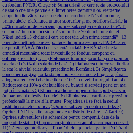
cu fonduri PNRR. Citește și: Suma uriașă pe care regia protocolului
de stat o cheltuie pe vilele și întreținerea demnitarilor. Pierderile,
acoperite din vânzarea carnetelor de conducere Năsui propune,
printre altele, plafonarea tuturor sporurilor și majorărilor salariale la
30% din salariu de bază sau „oprirea subvenției pentru partide”. El
susține că impactul acestor măsuri ar fi de 30 de miliarde de lei.
Năsui indică 13 cheltuieli care se pot tăia „din prima secundă” „13
tăieri de cheltuieli care se pot face din prima secundă. FĂRĂ tăieri
de pensii, FĂRĂ tăieri de asistență socială, FĂRĂ tăieri de la
armată și menținând toate investițiile pe fonduri europene cu
cofinanțare cu tot (...) 1) Plafonarea tuturor sporurilor și majorărilor
salariale la 30% din salariu de bază. 2) Plafonarea tuturor veniturilor
la stat la nivelul salariului președintelui României. 3) Simplificarea
concedierii angajaților la stat pe motiv de reducere bugetară până la
atingerea reducerii cheltuielilor de 10% la nivelul întregului an. 4)
Reducerea cu 10% a cheltuielilor cu bunuri și servicii peste tot mai
puțin în sănătate. 5) Eliminarea diurnelor pentru transport și cazare
(în parlament e festival cu ele). 6) Eliminarea cursurilor de pregătire
profesională la mare și la munte. Pregătirea să se facă la sediul
instituției sau electronic. 7) Oprirea subvenției pentru partide. 8)
Oprirea PNDL și alte programe de redistribuție către UAT-uri. 9)
Oprirea subvențiilor și a schemelor pentru companii, date de la
bugetul de stat. 10) Oprirea creșterilor de capital la companii de stat.
11) Tăierea granturilor și a finanțării de tip nucleu pentru INCD-uri,