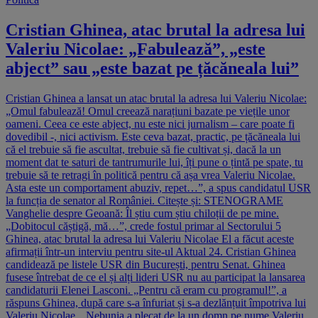
Cristian Ghinea, atac brutal la adresa lui
Valeriu Nicolae: „Fabulează”, „este
abject” sau „este bazat pe țăcăneala lui”
Cristian Ghinea a lansat un atac brutal la adresa lui Valeriu Nicolae:
„Omul fabulează! Omul creează narațiuni bazate pe viețile unor
oameni. Ceea ce este abject, nu este nici jurnalism – care poate fi
dovedibil -, nici activism. Este ceva bazat, practic, pe țăcăneala lui
că el trebuie să fie ascultat, trebuie să fie cultivat și, dacă la un
moment dat te saturi de tantrumurile lui, îți pune o țintă pe spate, tu
trebuie să te retragi în politică pentru că așa vrea Valeriu Nicolae.
Asta este un comportament abuziv, repet…”, a spus candidatul USR
la funcția de senator al României. Citește și: STENOGRAME
Vanghelie despre Geoană: Îl știu cum știu chiloții de pe mine.
„Dobitocul căștigă, mă…”, crede fostul primar al Sectorului 5
Ghinea, atac brutal la adresa lui Valeriu Nicolae El a făcut aceste
afirmații într-un interviu pentru site-ul Aktual 24. Cristian Ghinea
candidează pe listele USR din București, pentru Senat. Ghinea
fusese întrebat de ce el și alți lideri USR nu au participat la lansarea
candidaturii Elenei Lasconi. „Pentru că eram cu programul!”, a
răspuns Ghinea, după care s-a înfuriat și s-a dezlănțuit împotriva lui
Valeriu Nicolae. „Nebunia a plecat de la un domn pe nume Valeriu