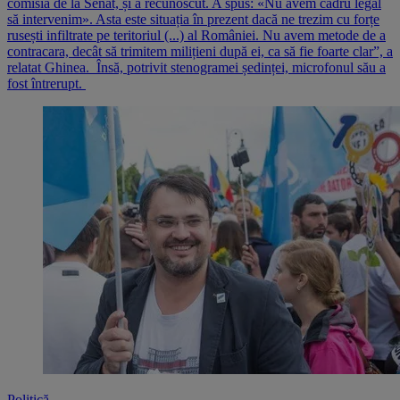
comisia de la Senat, și a recunoscut. A spus: «Nu avem cadru legal
să intervenim». Asta este situația în prezent dacă ne trezim cu forțe
rusești infiltrate pe teritoriul (...) al României. Nu avem metode de a
contracara, decât să trimitem milițieni după ei, ca să fie foarte clar”, a
relatat Ghinea. Însă, potrivit stenogramei ședinței, microfonul său a
fost întrerupt.
Politică