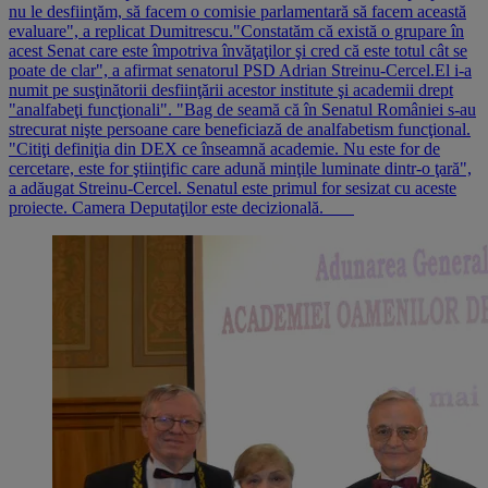
nu le desfiinţăm, să facem o comisie parlamentară să facem această
evaluare", a replicat Dumitrescu."Constatăm că există o grupare în
acest Senat care este împotriva învăţaţilor şi cred că este totul cât se
poate de clar", a afirmat senatorul PSD Adrian Streinu-Cercel.El i-a
numit pe susţinătorii desfiinţării acestor institute şi academii drept
"analfabeţi funcţionali". "Bag de seamă că în Senatul României s-au
strecurat nişte persoane care beneficiază de analfabetism funcţional.
"Citiţi definiţia din DEX ce înseamnă academie. Nu este for de
cercetare, este for ştiinţific care adună minţile luminate dintr-o ţară",
a adăugat Streinu-Cercel. Senatul este primul for sesizat cu aceste
proiecte. Camera Deputaţilor este decizională.