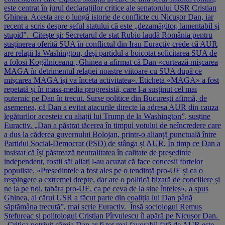
este centrat în jurul declarațiilor critice ale senatorului USR Cristian
Ghinea. Acesta are o lungă istorie de conflicte cu Nicușor Dan, iar
recent a scris despre șeful statului că este „dezamăgitor, lamentabil și
stupid”. Citește și: Secretarul de stat Rubio laudă România pentru
susținerea oferită SUA în conflictul din Iran Euractiv crede că AUR
are relații la Washington, deși partidul a boicotat solicitarea SUA de
a folosi Kogălniceanu „Ghinea a afirmat că Dan «curtează mișcarea
MAGA în detrimentul relației noastre viitoare cu SUA după ce
mișcarea MAGA își va înceta activitatea». Eticheta «MAGA» a fost
repetată și în mass-media progresistă, care l-a susținut cel mai
puternic pe Dan în trecut. Surse politice din București afirmă, de
asemenea, că Dan a evitat atacurile directe la adresa AUR din cauza
legăturilor acesteia cu aliații lui Trump de la Washington”, susține
Euractiv. „Dan a păstrat tăcerea în timpul votului de neîncredere care
a dus la căderea guvernului Bolojan, printr-o alianță punctuală între
Partidul Social-Democrat (PSD) de stânga și AUR. În timp ce Dan a
insistat că își păstrează neutralitatea în calitate de președinte
independent, foștii săi aliați l-au acuzat că face concesii forțelor
populiste. «Președintele a fost ales pe o tendință pro-UE și ca o
respingere a extremei drepte, dar are o politică bizară de conciliere și
ne ia pe noi, tabăra pro-UE, ca pe ceva de la sine înțeles», a spus
Ghinea, al cărui USR a făcut parte din coaliția lui Dan până
săptămâna trecută”, mai scrie Euractiv. Însă sociologul Remus
Ștefureac și politologul Cristian Pîrvulescu îl apără pe Nicușor Dan.
„Critica potrivit căreia Dan ar fi tot mai favorabil față de AUR este