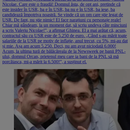
Nicolae. Care este o fraudă! Domnul ăsta, de opt ani, pretinde că
este insider în USR, ba e în USR, ba nu e în USR, ba iese, ba
candidează împotriva noastră. Se vinde că un om care știe legat de
USR. De fapt, nu știe nimic! El face narațiuni cu personaje reale!
Chiar mă gândeam, la un moment dat, să scriu undeva câte minciuni
a scris Valeriu Nicolae!”, a afirmat Ghinea. El a mai arătat că, acum,
contractul său cu USR este de 5.250 de euro. „Când s-au mărit toate
salariile de la USR pe motiv de inflație, anul trecut, cu 5%, mi-au dat
și mie. Așa am acum 5.250. Deci, nu am avut niciodată 6.000!
Acum, la ultima tură de bălăcăreala de la Newsweek pe banii PNL-
ului, domnul Orcan, prietenul meu care ia bani de la PNL să mă
porcăiasca, mi-a mărit la 6.500!”, a susținut el.