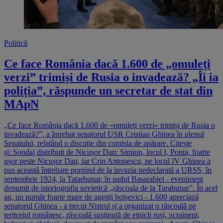
Politică
Ce face România dacă 1.600 de „omuleți
verzi” trimiși de Rusia o invadează? „Îi ia
poliția”, răspunde un secretar de stat din
MApN
„Ce face România dacă 1.600 de «omuleți verzi» trimiși de Rusia o
invadează?”, a întrebat senatorul USR Cristian Ghinea în plenul
Senatului, relatând o discuție din comisia de apărare. Citește
și: Sondaj distribuit de Nicușor Dan: Simion, locul I, Ponta, foarte
ușor peste Nicușor Dan, iar Crin Antonescu, pe locul IV Ghinea a
pus această întrebare pornind de la invazia nedeclarată a URSS, în
septembrie 1924, la Tatarbunar, în sudul Basarabiei - eveniment
denumit de istoriografia sovietică „răscoala de la Tarabunar”. În acel
an, un număr foarte mare de agenți bolșevici - 1.600 apreciază
senatorul Ghinea - a trecut Nistrul și a organizat o răscoală pe
teritoriul românesc, răscoală susținută de etnicii ruși, ucraineni,