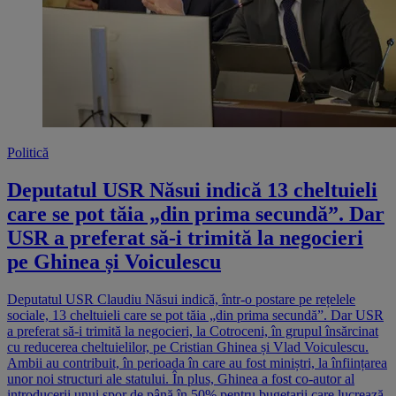
Politică
Deputatul USR Năsui indică 13 cheltuieli
care se pot tăia „din prima secundă”. Dar
USR a preferat să-i trimită la negocieri
pe Ghinea și Voiculescu
Deputatul USR Claudiu Năsui indică, într-o postare pe rețelele
sociale, 13 cheltuieli care se pot tăia „din prima secundă”. Dar USR
a preferat să-i trimită la negocieri, la Cotroceni, în grupul însărcinat
cu reducerea cheltuielilor, pe Cristian Ghinea și Vlad Voiculescu.
Ambii au contribuit, în perioada în care au fost miniștri, la înființarea
unor noi structuri ale statului. În plus, Ghinea a fost co-autor al
introducerii unui spor de până în 50% pentru bugetarii care lucrează