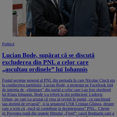
Politică
Lucian Bode, supărat că se discută
excluderea din PNL a celor care
„ascultau ordinele” lui Iohannis
Fostul secretar general al PNL din perioafa în care Nicolae Ciucă era
la conducerea partidului, Lucian Bode, a protestat pe Facebook față
de intenția de „eliminare” din partid a celor care i-au fost obedienți
lui Klaus Iohannis. Bode s-a referit la doi politicieni: Ludovic
Orban, pe care l-a acuzat că vrea să revină în partid „cu ranchiună
sau dorință de revanșă”, și la senatorul USR Cristian Ghinea, despre
care a scris că „riscă să contribuie la dezintegrarea” PNL. Citește
și: Povestea reală din spatele filmului „Fjord”: cazul Bodnariu care a