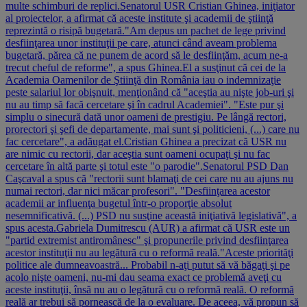
multe schimburi de replici.Senatorul USR Cristian Ghinea, iniţiator
al proiectelor, a afirmat că aceste institute şi academii de ştiinţă
reprezintă o risipă bugetară."Am depus un pachet de lege privind
desfiinţarea unor instituţii pe care, atunci când aveam problema
bugetară, părea că ne punem de acord să le desfiinţăm, acum ne-a
trecut cheful de reforme", a spus Ghinea.El a susţinut că cei de la
Academia Oamenilor de Ştiinţă din România iau o indemnizaţie
peste salariul lor obişnuit, menţionând că "aceştia au nişte job-uri şi
nu au timp să facă cercetare şi în cadrul Academiei". "Este pur şi
simplu o sinecură dată unor oameni de prestigiu. Pe lângă rectori,
prorectori şi şefi de departamente, mai sunt şi politicieni, (...) care nu
fac cercetare", a adăugat el.Cristian Ghinea a precizat că USR nu
are nimic cu rectorii, dar aceştia sunt oameni ocupaţi şi nu fac
cercetare în altă parte şi totul este "o parodie".Senatorul PSD Dan
Caşcaval a spus că "rectorii sunt blamaţi de cei care nu au ajuns nu
numai rectori, dar nici măcar profesori". "Desfiinţarea acestor
academii ar influenţa bugetul într-o proporţie absolut
nesemnificativă. (...) PSD nu susţine această iniţiativă legislativă", a
spus acesta.Gabriela Dumitrescu (AUR) a afirmat că USR este un
"partid extremist antiromânesc" şi propunerile privind desfiinţarea
acestor instituţii nu au legătură cu o reformă reală."Aceste priorităţi
politice ale dumneavoastră... Probabil n-aţi putut să vă băgaţi şi pe
acolo nişte oameni, nu-mi dau seama exact ce problemă aveţi cu
aceste instituţii, însă nu au o legătură cu o reformă reală. O reformă
reală ar trebui să pornească de la o evaluare. De aceea, vă propun să