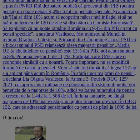
nu s-a putut aplică până nu se fac niște calcule. Pentru că dl Ghinea
a pus în PNRR fără dezbatere publică că procentul din PIB (pentru
pensii) nu poate depăși 9,4% cu tot cu pensiile speciale. Și atunci am
zis 'Hai să dăm 10% acum să acoperim măcar rată inflației și să ne
luăm un termen de 120 de zile să discutăm cu Comisia Europeană'.
Să explicăm că nu poate rămâne România cu 9,4% din PIB cu tot cu
pensii speciale”, a susținut Vasilescu, fost ministru al Muncii în
regimul Dragnea. Citește și: Primarul din Câmpulung acuză PSD că
a blocat spitalul PSD relansează ideea majorării pensiilor „Media
UE (a cheltuielilor cu pensiile) este 13% din PIB, noi acum suntem
la 8%. Pe nouă lege ar fi de 11,7%. Portugalia are 16% și are o
economie similară cu a noastră. Foarte important, nu se modifică
formulă de calcul a pensiei. Vreu să știe toți românii că legea 127 nu
s-a aplicat până acum în România, în afară unor majorări de pensii”,
a declarat Lia Olguța Vasilescu, la Antena 3. Potrivit OUG 125/
2021, cei aprox cinci milioane de pensionari din sistemul public vor
beneficia de o majorare de 10%, adică valoarea punctului de pensie
a crescut de la 1.442 la 1.586 de lei. În luna ianuarie, pe lângă
majorarea de 10% mai există şi un ajutor financiar prevăzut în OUG
132, care se adresează pensionarilor cu pensii de până la 1600 de lei.
Ultima oră