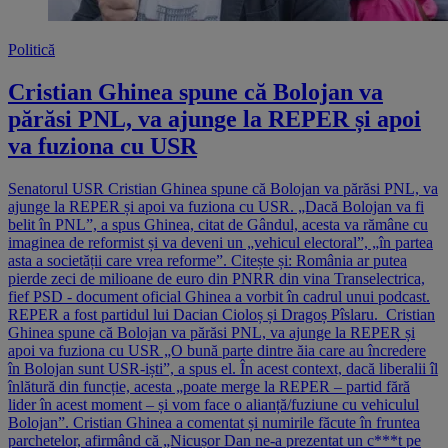
Politică
Cristian Ghinea spune că Bolojan va
părăsi PNL, va ajunge la REPER și apoi
va fuziona cu USR
Senatorul USR Cristian Ghinea spune că Bolojan va părăsi PNL, va
ajunge la REPER și apoi va fuziona cu USR. „Dacă Bolojan va fi
belit în PNL”, a spus Ghinea, citat de Gândul, acesta va rămâne cu
imaginea de reformist și va deveni un „vehicul electoral”, „în partea
asta a societății care vrea reforme”. Citește și: România ar putea
pierde zeci de milioane de euro din PNRR din vina Transelectrica,
fief PSD - document oficial Ghinea a vorbit în cadrul unui podcast.
REPER a fost partidul lui Dacian Cioloș și Dragoș Pîslaru. Cristian
Ghinea spune că Bolojan va părăsi PNL, va ajunge la REPER și
apoi va fuziona cu USR „O bună parte dintre ăia care au încredere
în Bolojan sunt USR-iști”, a spus el. În acest context, dacă liberalii îl
înlătură din funcție, acesta „poate merge la REPER – partid fără
lider în acest moment – și vom face o alianță/fuziune cu vehiculul
Bolojan”. Cristian Ghinea a comentat și numirile făcute în fruntea
parchetelor, afirmând că „Nicușor Dan ne-a prezentat un c***t pe