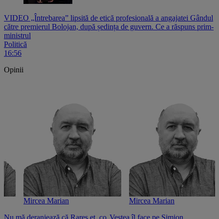
VIDEO „Întrebarea” lipsită de etică profesională a angajatei Gândul
către premierul Bolojan, după ședința de guvern. Ce a răspuns prim-
ministrul
Politică
16:56
Opinii
Mircea Marian
Mircea Marian
Nu mă deranjează că Rareș et. co
Veștea îl face pe Simion
S