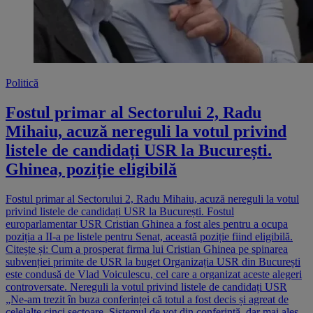
Politică
Fostul primar al Sectorului 2, Radu
Mihaiu, acuză nereguli la votul privind
listele de candidați USR la București.
Ghinea, poziție eligibilă
Fostul primar al Sectorului 2, Radu Mihaiu, acuză nereguli la votul
privind listele de candidați USR la București. Fostul
europarlamentar USR Cristian Ghinea a fost ales pentru a ocupa
poziția a II-a pe listele pentru Senat, această poziție fiind eligibilă.
Citește și: Cum a prosperat firma lui Cristian Ghinea pe spinarea
subvenției primite de USR la buget Organizația USR din București
este condusă de Vlad Voiculescu, cel care a organizat aceste alegeri
controversate. Nereguli la votul privind listele de candidați USR
„Ne-am trezit în buza conferinței că totul a fost decis și agreat de
celelalte cinci sectoare. Sistemul de vot din conferință, dar mai ales