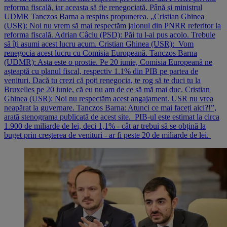
reforma fiscală, iar aceasta să fie renegociată. Până și ministrul
UDMR Tanczos Barna a respins propunerea. „Cristian Ghinea
(USR): Noi nu vrem să mai respectăm jalonul din PNRR referitor la
reforma fiscală. Adrian Câciu (PSD): Păi tu l-ai pus acolo. Trebuie
să îți asumi acest lucru acum. Cristian Ghinea (USR): Vom
renegocia acest lucru cu Comisia Europeană. Tanczos Barna
(UDMR): Asta este o prostie. Pe 20 iunie, Comisia Europeană ne
așteaptă cu planul fiscal, respectiv 1.1% din PIB pe partea de
venituri. Dacă tu crezi că poți renegocia, te rog să te duci tu la
Bruxelles pe 20 iunie, că eu nu am de ce să mă mai duc. Cristian
Ghinea (USR): Noi nu respectăm acest angajament. USR nu vrea
neapărat la guvernare. Tanczos Barna: Atunci ce mai faceți aici?!”,
arată stenograma publicată de acest site. PIB-ul este estimat la circa
1.900 de miliarde de lei, deci 1,1% - cât ar trebui să se obțină la
buget prin creșterea de venituri - ar fi peste 20 de miliarde de lei.