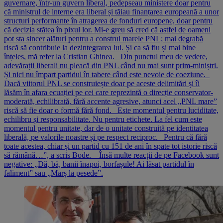
guvernare, într-un guvern liberal, pedepseau ministere doar pentru
că ministrul de interne era liberal și tăiau finanțarea europeană a unor
structuri performante în atragerea de fonduri europene, doar pentru
că decizia stătea în pixul lor. Mi-e greu să cred că astfel de oameni
pot sta sincer alături pentru a construi marele PNL; mai degrabă
riscă să contribuie la dezintegrarea lui. Și ca să fiu și mai bine
înțeles, mă refer la Cristian Ghinea. Din punctul meu de vedere,
adevărații liberali nu pleacă din PNL când nu mai sunt prim-miniștri.
Și nici nu împart partidul în tabere când este nevoie de coeziune.
Dacă viitorul PNL se construiește doar pe aceste delimitări și îi
lăsăm în afara ecuației pe cei care reprezintă o direcție conservator-
moderată, echilibrată, fără accente agresive, atunci acel „PNL mare”
riscă să fie doar o formă fără fond. Este momentul pentru luciditate,
echilibru și responsabilitate. Nu pentru etichete. La fel cum este
momentul pentru unitate, dar de o unitate construită pe identitatea
liberală, pe valorile noastre și pe respect reciproc. Pentru că fără
toate acestea, chiar și un partid cu 151 de ani în spate tot istorie riscă
să rămână…”, a scris Bode. Însă multe reacții de pe Facebook sunt
negative: „Dă, bă, banii înapoi, borfașule! Ai lăsat partidul în
faliment” sau „Marș la pesede”.