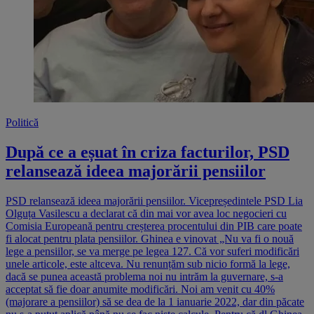
Politică
După ce a eșuat în criza facturilor, PSD
relansează ideea majorării pensiilor
PSD relansează ideea majorării pensiilor. Vicepreședintele PSD Lia
Olguța Vasilescu a declarat că din mai vor avea loc negocieri cu
Comisia Europeană pentru creșterea procentului din PIB care poate
fi alocat pentru plata pensiilor. Ghinea e vinovat „Nu va fi o nouă
lege a pensiilor, se va merge pe legea 127. Că vor suferi modificări
unele articole, este altceva. Nu renunțăm sub nicio formă la lege,
dacă se punea această problema noi nu intrăm la guvernare, s-a
acceptat să fie doar anumite modificări. Noi am venit cu 40%
(majorare a pensiilor) să se dea de la 1 ianuarie 2022, dar din păcate