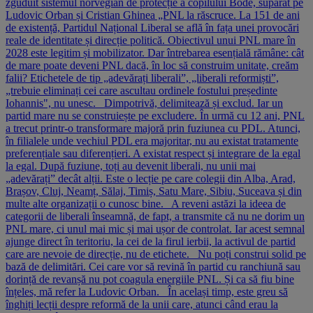
zguduit sistemul norvegian de protecție a copilului Bode, supărat pe
Ludovic Orban și Cristian Ghinea „PNL la răscruce. La 151 de ani
de existență, Partidul Național Liberal se află în fața unei provocări
reale de identitate și direcție politică. Obiectivul unui PNL mare în
2028 este legitim și mobilizator. Dar întrebarea esențială rămâne: cât
de mare poate deveni PNL dacă, în loc să construim unitate, creăm
falii? Etichetele de tip „adevărați liberali”, „liberali reformiști”,
„trebuie eliminați cei care ascultau ordinele fostului președinte
Iohannis", nu unesc. Dimpotrivă, delimitează și exclud. Iar un
partid mare nu se construiește pe excludere. În urmă cu 12 ani, PNL
a trecut printr-o transformare majoră prin fuziunea cu PDL. Atunci,
în filialele unde vechiul PDL era majoritar, nu au existat tratamente
preferențiale sau diferențieri. A existat respect și integrare de la egal
la egal. După fuziune, toți au devenit liberali, nu unii mai
„adevărați” decât alții. Este o lecție pe care colegii din Alba, Arad,
Brașov, Cluj, Neamț, Sălaj, Timiș, Satu Mare, Sibiu, Suceava și din
multe alte organizații o cunosc bine. A reveni astăzi la ideea de
categorii de liberali înseamnă, de fapt, a transmite că nu ne dorim un
PNL mare, ci unul mai mic și mai ușor de controlat. Iar acest semnal
ajunge direct în teritoriu, la cei de la firul ierbii, la activul de partid
care are nevoie de direcție, nu de etichete. Nu poți construi solid pe
bază de delimitări. Cei care vor să revină în partid cu ranchiună sau
dorință de revanșă nu pot coagula energiile PNL. Și ca să fiu bine
înțeles, mă refer la Ludovic Orban. În același timp, este greu să
înghiți lecții despre reformă de la unii care, atunci când erau la