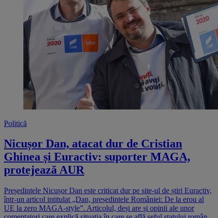
Politică
Nicușor Dan, atacat dur de Cristian
Ghinea și Euractiv: suporter MAGA,
protejează AUR
Președintele Nicușor Dan este criticat dur pe site-ul de știri Euractiv,
într-un articol intitulat „Dan, președintele României: De la erou al
UE la zero MAGA-style”. Articolul, deși are și opinii ale unor
comentatori care explică situația în care se află șeful statului român,