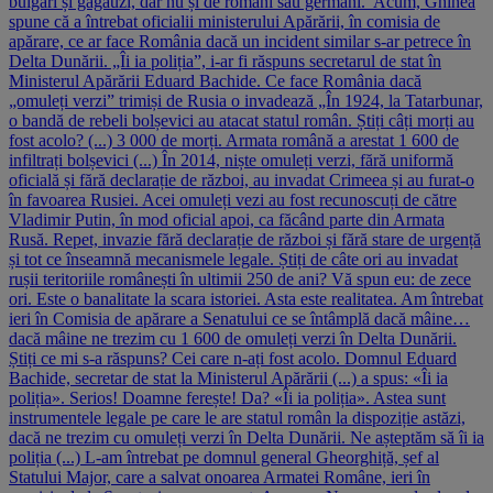
bulgari și găgăuzi, dar nu și de români sau germani. Acum, Ghinea
spune că a întrebat oficialii ministerului Apărării, în comisia de
apărare, ce ar face România dacă un incident similar s-ar petrece în
Delta Dunării. „Îi ia poliția”, i-ar fi răspuns secretarul de stat în
Ministerul Apărării Eduard Bachide. Ce face România dacă
„omuleți verzi” trimiși de Rusia o invadează „În 1924, la Tatarbunar,
o bandă de rebeli bolșevici au atacat statul român. Știți câți morți au
fost acolo? (...) 3 000 de morți. Armata română a arestat 1 600 de
infiltrați bolșevici (...) În 2014, niște omuleți verzi, fără uniformă
oficială și fără declarație de război, au invadat Crimeea și au furat-o
în favoarea Rusiei. Acei omuleți vezi au fost recunoscuți de către
Vladimir Putin, în mod oficial apoi, ca făcând parte din Armata
Rusă. Repet, invazie fără declarație de război și fără stare de urgență
și tot ce înseamnă mecanismele legale. Știți de câte ori au invadat
rușii teritoriile românești în ultimii 250 de ani? Vă spun eu: de zece
ori. Este o banalitate la scara istoriei. Asta este realitatea. Am întrebat
ieri în Comisia de apărare a Senatului ce se întâmplă dacă mâine…
dacă mâine ne trezim cu 1 600 de omuleți verzi în Delta Dunării.
Știți ce mi s-a răspuns? Cei care n-ați fost acolo. Domnul Eduard
Bachide, secretar de stat la Ministerul Apărării (...) a spus: «Îi ia
poliția». Serios! Doamne ferește! Da? «Îi ia poliția». Astea sunt
instrumentele legale pe care le are statul român la dispoziție astăzi,
dacă ne trezim cu omuleți verzi în Delta Dunării. Ne așteptăm să îi ia
poliția (...) L-am întrebat pe domnul general Gheorghiță, șef al
Statului Major, care a salvat onoarea Armatei Române, ieri în