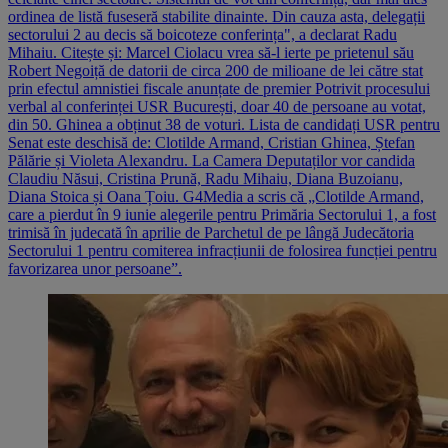
ordinea de listă fuseseră stabilite dinainte. Din cauza asta, delegații
sectorului 2 au decis să boicoteze conferința", a declarat Radu
Mihaiu. Citește și: Marcel Ciolacu vrea să-l ierte pe prietenul său
Robert Negoiță de datorii de circa 200 de milioane de lei către stat
prin efectul amnistiei fiscale anunțate de premier Potrivit procesului
verbal al conferinței USR București, doar 40 de persoane au votat,
din 50. Ghinea a obținut 38 de voturi. Lista de candidați USR pentru
Senat este deschisă de: Clotilde Armand, Cristian Ghinea, Ștefan
Pălărie și Violeta Alexandru. La Camera Deputaților vor candida
Claudiu Năsui, Cristina Prună, Radu Mihaiu, Diana Buzoianu,
Diana Stoica și Oana Țoiu. G4Media a scris că „Clotilde Armand,
care a pierdut în 9 iunie alegerile pentru Primăria Sectorului 1, a fost
trimisă în judecată în aprilie de Parchetul de pe lângă Judecătoria
Sectorului 1 pentru comiterea infracțiunii de folosirea funcției pentru
favorizarea unor persoane”.