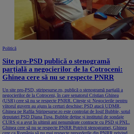
Politică
Site pro-PSD publică o stenogramă
parțială a negocierilor de la Cotroceni:
Ghinea cere să nu se respecte PNRR
Un site pro-PSD, stiripesurse.ro, publică o stenogramă parțială a
negocierilor de la Cotroceni, în care senatorul Cristian Ghinea
(USR) cere să nu se respecte PNRR. Citește și: Negocierile pentru
viitorul guvern au ajuns la certuri deschise: PSD atacă UDMR,
Ghinea pe Rafila Stiripesurse.ro este controlat de Iosif Bubble, sotul
deputatei PSD Diana Tușa. Bubble deține și institutul de sondaje
CURS și a avut în ultimii ani nenumărate contracte cu PSD și PNL.
Ghinea cere să nu se respecte PNRR Potrivit stenogramei, Ghinea
cere ca România să nu mai respecte prevederile din PNRR privind