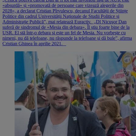
«absurdă» și «promovată de persoane care vizează alegerile din
2028», a declarat Cristian Pîrvulescu, decanul Facultății de Științe
Politice din cadrul Universității Naționale de Studii Politice și
Administrație Publică”, mai relatează Euractiv. „Dl Nicuşor Dan
suferă de sindromul de «Mesia din debara». Îl ştiu foarte bine de la
USR. El stă într-o debara şi este un fel de Mesia. Nu vorbeşte cu
nimeni, nu dă telefoane, nu răspunde la telefoane şi dă bule”, afirma
Cristian Ghinea în aprilie 2021.