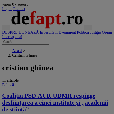
vineri
07 august
Login
Contact
DESPRE
DONEAZĂ
Investigații
Eveniment
Politică
Justiție
Opinii
Internațional
Acasă
>
Cristian Ghinea
cristian ghinea
11 articole
Politică
Coaliția PSD-AUR-UDMR respinge
desființarea a cinci institute și „academii
de știință”