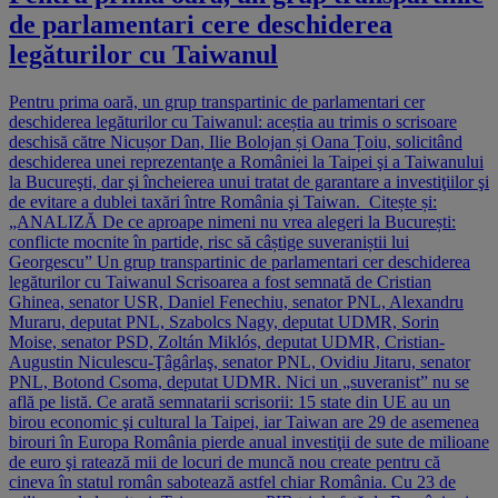
de parlamentari cere deschiderea
legăturilor cu Taiwanul
Pentru prima oară, un grup transpartinic de parlamentari cer
deschiderea legăturilor cu Taiwanul: aceștia au trimis o scrisoare
deschisă către Nicușor Dan, Ilie Bolojan și Oana Țoiu, solicitând
deschiderea unei reprezentanţe a României la Taipei şi a Taiwanului
la Bucureşti, dar şi încheierea unui tratat de garantare a investiţiilor şi
de evitare a dublei taxări între România şi Taiwan. Citește și:
„ANALIZĂ De ce aproape nimeni nu vrea alegeri la București:
conflicte mocnite în partide, risc să câștige suveraniștii lui
Georgescu” Un grup transpartinic de parlamentari cer deschiderea
legăturilor cu Taiwanul Scrisoarea a fost semnată de Cristian
Ghinea, senator USR, Daniel Fenechiu, senator PNL, Alexandru
Muraru, deputat PNL, Szabolcs Nagy, deputat UDMR, Sorin
Moise, senator PSD, Zoltán Miklós, deputat UDMR, Cristian-
Augustin Niculescu-Ţâgârlaş, senator PNL, Ovidiu Jitaru, senator
PNL, Botond Csoma, deputat UDMR. Nici un „suveranist” nu se
află pe listă. Ce arată semnatarii scrisorii: 15 state din UE au un
birou economic şi cultural la Taipei, iar Taiwan are 29 de asemenea
birouri în Europa România pierde anual investiţii de sute de milioane
de euro şi ratează mii de locuri de muncă nou create pentru că
cineva în statul român sabotează astfel chiar România. Cu 23 de