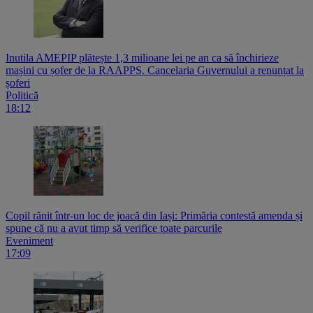
Inutila AMEPIP plătește 1,3 milioane lei pe an ca să închirieze
mașini cu șofer de la RAAPPS. Cancelaria Guvernului a renunțat la
șoferi
Politică
18:12
Copil rănit într-un loc de joacă din Iași: Primăria contestă amenda și
spune că nu a avut timp să verifice toate parcurile
Eveniment
17:09