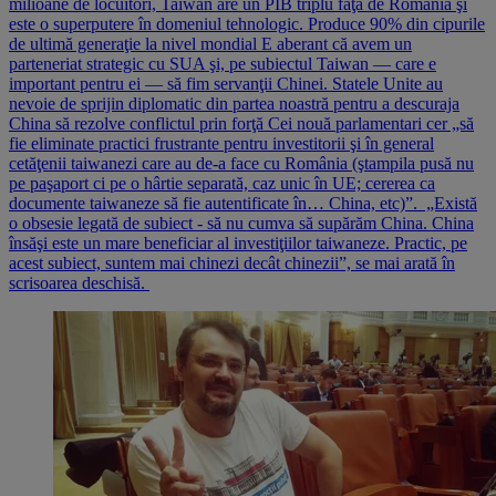
milioane de locuitori, Taiwan are un PIB triplu faţă de România şi
este o superputere în domeniul tehnologic. Produce 90% din cipurile
de ultimă generaţie la nivel mondial E aberant că avem un
parteneriat strategic cu SUA şi, pe subiectul Taiwan — care e
important pentru ei — să fim servanţii Chinei. Statele Unite au
nevoie de sprijin diplomatic din partea noastră pentru a descuraja
China să rezolve conflictul prin forţă Cei nouă parlamentari cer „să
fie eliminate practici frustrante pentru investitorii şi în general
cetăţenii taiwanezi care au de-a face cu România (ştampila pusă nu
pe paşaport ci pe o hârtie separată, caz unic în UE; cererea ca
documente taiwaneze să fie autentificate în… China, etc)”. „Există
o obsesie legată de subiect - să nu cumva să supărăm China. China
însăşi este un mare beneficiar al investiţiilor taiwaneze. Practic, pe
acest subiect, suntem mai chinezi decât chinezii”, se mai arată în
scrisoarea deschisă.