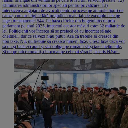
rămân finanțate din veniturile pe care le iau din servicii prestate. 12)
Eliminarea administratorilor speciali pentru privatizare. 13)
Interzicerea angajării de avocați pentru procese pe anumite tipuri de
cauze, cum ar litigiile fără prejudiciu material, de exemplu cele pe
legea transparenței 544. Pe baza cifrelor din bugetul trecut prin
parlament pe anul 2025, impactul acestor măsuri este: 32 miliarde de
lei. Politicienii vor încerca să se prefacă că au încercat să taie
cheltuieli, dar ce să vezi n-au putut. Așa că trebuie să crească din
nou taxe. Nu, nu trebuie să crească nimeni taxe. Cresc taxe dacă vor
să nu-și bată ei capul și să-i oblige pe românii să-și taie cheltuielile.
Și nu pe orice români, ci tocmai pe cei mai săraci”, a scris Năsui.