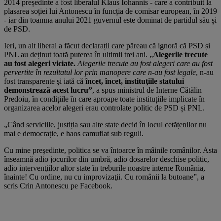
2014 președinte a fost liberalul Klaus Iohannis - care a contribuit la
plasarea soției lui Antonescu în funcția de comisar european, în 2019
- iar din toamna anului 2021 guvernul este dominat de partidul său și
de PSD.
Ieri, un alt liberal a făcut declarații care păreau că ignoră că PSD și
PNL au deținut toată puterea în ultimii trei ani. „
Alegerile trecute
au fost alegeri viciate.
Alegerile trecute au fost alegeri care au fost
pervertite în rezultatul lor prin manopere care n-au fost legale
, n-au
fost transparente şi iată că
încet, încet, instituţiile statului
demonstrează acest lucru”
, a spus ministrul de Interne Cătălin
Predoiu, în condițiile în care aproape toate instituțiile implicate în
organizarea acelor alegeri erau controlate politic de PSD și PNL.
„Când serviciile, justiția sau alte state decid în locul cetățenilor nu
mai e democrație, e haos camuflat sub reguli.
Cu mine preşedinte, politica se va întoarce în mâinile românilor. Asta
înseamnă adio jocurilor din umbră, adio dosarelor deschise politic,
adio intervenţiilor altor state în treburile noastre interne România,
înainte! Cu ordine, nu cu improvizaţii. Cu românii la butoane”, a
scris Crin Antonescu pe Facebook.