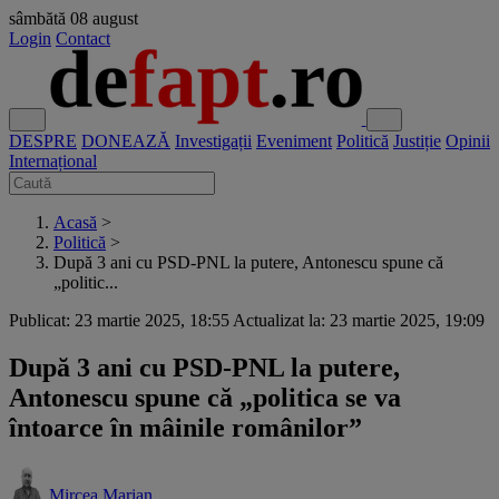
sâmbătă
08 august
Login
Contact
DESPRE
DONEAZĂ
Investigații
Eveniment
Politică
Justiție
Opinii
Internațional
Acasă
>
Politică
>
După 3 ani cu PSD-PNL la putere, Antonescu spune că
„politic...
Publicat: 23 martie 2025, 18:55
Actualizat la: 23 martie 2025, 19:09
După 3 ani cu PSD-PNL la putere,
Antonescu spune că „politica se va
întoarce în mâinile românilor”
Mircea Marian