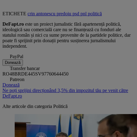
ETICHETE
crin antonescu
predoiu
psd
pnl
politică
DeFapt.ro
este un proiect jurnalistic fără apartenență politică,
ideologică sau comercială care nu se finanțează cu fonduri ale
statului român și nici cu sume provenite de la partidele politice, dar
poate fi sprijinit prin donații pentru susținerea jurnalismului
independent.
PayPal
Donează
Transfer bancar
RO48BRDE445SV97760644450
Patreon
Donează
Ne poți sprijini direcționând 3,5% din impozitul tău pe venit către
DeFapt.ro
Alte articole din categoria
Politică