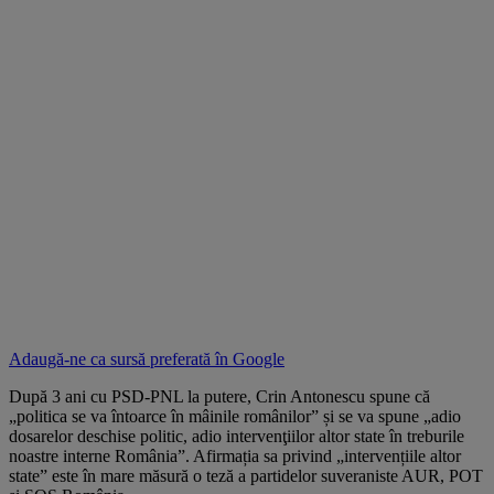
Adaugă-ne ca sursă preferată în
Google
După 3 ani cu PSD-PNL la putere, Crin Antonescu spune că
„politica se va întoarce în mâinile românilor” și se va spune „adio
dosarelor deschise politic, adio intervenţiilor altor state în treburile
noastre interne România”. Afirmația sa privind „intervențiile altor
state” este în mare măsură o teză a partidelor suveraniste AUR, POT