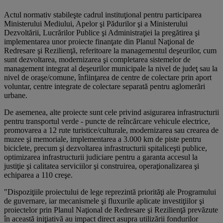
Actul normativ stabileşte cadrul instituţional pentru participarea
Ministerului Mediului, Apelor şi Pădurilor şi a Ministerului
Dezvoltării, Lucrărilor Publice şi Administraţiei la pregătirea şi
implementarea unor proiecte finanţate din Planul Naţional de
Redresare şi Rezilienţă, referitoare la managementul deşeurilor, cum
sunt dezvoltarea, modernizarea şi completarea sistemelor de
management integrat al deşeurilor municipale la nivel de judeţ sau la
nivel de oraşe/comune, înfiinţarea de centre de colectare prin aport
voluntar, centre integrate de colectare separată pentru aglomerări
urbane.
De asemenea, alte proiecte sunt cele privind asigurarea infrastructurii
pentru transportul verde - puncte de reîncărcare vehicule electrice,
promovarea a 12 rute turistice/culturale, modernizarea sau crearea de
muzee şi memoriale, implementarea a 3.000 km de piste pentru
biciclete, precum şi dezvoltarea infrastructurii spitaliceşti publice,
optimizarea infrastructurii judiciare pentru a garanta accesul la
justiţie şi calitatea serviciilor şi construirea, operaţionalizarea şi
echiparea a 110 creşe.
"Dispoziţiile proiectului de lege reprezintă priorităţi ale Programului
de guvernare, iar mecanismele şi fluxurile aplicate investiţiilor şi
proiectelor prin Planul Naţional de Redresare şi Rezilienţă prevăzute
în această iniţiativă au impact direct asupra utilizării fondurilor