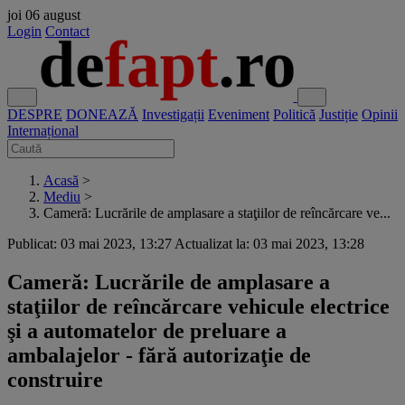
joi
06 august
Login
Contact
DESPRE
DONEAZĂ
Investigații
Eveniment
Politică
Justiție
Opinii
Internațional
Acasă
>
Mediu
>
Cameră: Lucrările de amplasare a staţiilor de reîncărcare ve...
Publicat: 03 mai 2023, 13:27
Actualizat la: 03 mai 2023, 13:28
Cameră: Lucrările de amplasare a
staţiilor de reîncărcare vehicule electrice
şi a automatelor de preluare a
ambalajelor - fără autorizaţie de
construire