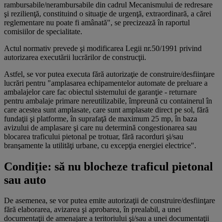
rambursabile/nerambursabile din cadrul Mecanismului de redresare
şi rezilienţă, constituind o situaţie de urgenţă, extraordinară, a cărei
reglementare nu poate fi amânată", se precizează în raportul
comisiilor de specialitate.
Actul normativ prevede şi modificarea Legii nr.50/1991 privind
autorizarea executării lucrărilor de construcţii.
Astfel, se vor putea executa fără autorizaţie de construire/desfiinţare
lucrări pentru "amplasarea echipamentelor automate de preluare a
ambalajelor care fac obiectul sistemului de garanţie - returnare
pentru ambalaje primare nereutilizabile, împreună cu containerul în
care acestea sunt amplasate, care sunt amplasate direct pe sol, fără
fundaţii şi platforme, în suprafaţă de maximum 25 mp, în baza
avizului de amplasare şi care nu determină congestionarea sau
blocarea traficului pietonal pe trotuar, fără racorduri şi/sau
branşamente la utilităţi urbane, cu excepţia energiei electrice".
Condiție: să nu blocheze traficul pietonal
sau auto
De asemenea, se vor putea emite autorizaţii de construire/desfiinţare
fără elaborarea, avizarea şi aprobarea, în prealabil, a unei
documentaţii de amenajare a teritoriului şi/sau a unei documentaţii