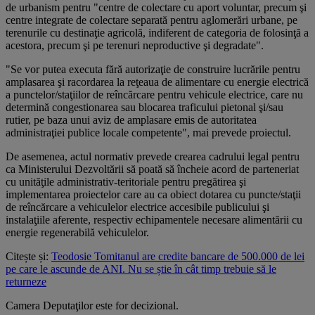
de urbanism pentru "centre de colectare cu aport voluntar, precum şi
centre integrate de colectare separată pentru aglomerări urbane, pe
terenurile cu destinaţie agricolă, indiferent de categoria de folosinţă a
acestora, precum şi pe terenuri neproductive şi degradate".
"Se vor putea executa fără autorizaţie de construire lucrările pentru
amplasarea şi racordarea la reţeaua de alimentare cu energie electrică
a punctelor/staţiilor de reîncărcare pentru vehicule electrice, care nu
determină congestionarea sau blocarea traficului pietonal şi/sau
rutier, pe baza unui aviz de amplasare emis de autoritatea
administraţiei publice locale competente", mai prevede proiectul.
De asemenea, actul normativ prevede crearea cadrului legal pentru
ca Ministerului Dezvoltării să poată să încheie acord de parteneriat
cu unităţile administrativ-teritoriale pentru pregătirea şi
implementarea proiectelor care au ca obiect dotarea cu puncte/staţii
de reîncărcare a vehiculelor electrice accesibile publicului şi
instalaţiile aferente, respectiv echipamentele necesare alimentării cu
energie regenerabilă vehiculelor.
Citește și:
Teodosie Tomitanul are credite bancare de 500.000 de lei
pe care le ascunde de ANI. Nu se știe în cât timp trebuie să le
returneze
Camera Deputaţilor este for decizional.