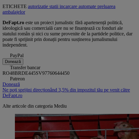
ETICHETE
autorizatie
statii incarcare
automate preluarea
ambalajelor
DeFapt.ro
este un proiect jurnalistic fără apartenență politică,
ideologică sau comercială care nu se finanțează cu fonduri ale
statului român și nici cu sume provenite de la partidele politice, dar
poate fi sprijinit prin donații pentru susținerea jurnalismului
independent.
PayPal
Donează
Transfer bancar
RO48BRDE445SV97760644450
Patreon
Donează
Ne poți sprijini direcționând 3,5% din impozitul tău pe venit către
DeFapt.ro
Alte articole din categoria
Mediu