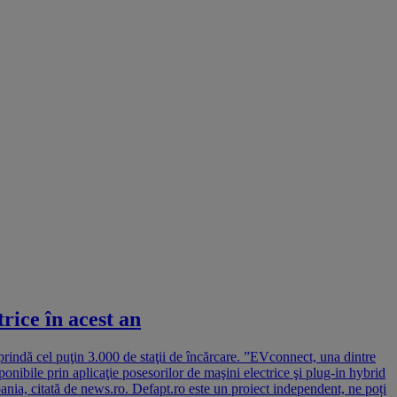
rice în acest an
prindă cel puţin 3.000 de staţii de încărcare. ”EVconnect, una dintre
ponibile prin aplicaţie posesorilor de maşini electrice şi plug-in hybrid
ania, citată de news.ro. Defapt.ro este un proiect independent, ne poți