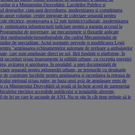
urilor şi a Ministerului Dezvoltării, Lucrărilor Publice şi
tul deşeurilor, cum sunt dezvoltarea, modernizarea şi completarea
n aport voluntar, centre integrate de colectare separată pentru
cule electrice, promovarea a 12 rute turistice/culturale, modernizarea
, optimizarea infrastructurii judiciare pentru a garanta accesul la
ale Programului de guvernare, iar mecanismele şi fluxurile aplicate
ondurilor rambursabile/nerambursabile din cadrul Mecanismului de
misiilor de specialitate. Actul normativ prevede şi modificarea Legii
ări pentru "amplasarea echipamentelor automate de preluare a ambalajelor
te, care sunt amplasate direct pe sol, fără fundaţii şi platforme, în
 racorduri şi/sau branşamente la utilităţi urbane, cu excepţia energiei
rea, avizarea şi aprobarea, în prealabil, a unei documentaţii de
ectare separată pentru aglomerări urbane, pe terenurile cu destinaţie
ie de construire lucrările pentru amplasarea şi racordarea la reţeaua de
ficului pietonal şi/sau rutier, pe baza unui aviz de amplasare emis de
u ca Ministerului Dezvoltării să poată să încheie acord de parteneriat
culelor electrice accesibile publicului şi instalaţiile aferente,
 de lei pe care le ascunde de ANI. Nu se știe în cât timp trebuie să le