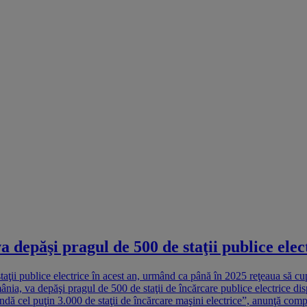
 depăşi pragul de 500 de staţii publice elect
aţii publice electrice în acest an, urmând ca până în 2025 reţeaua să cu
ânia, va depăşi pragul de 500 de staţii de încărcare publice electrice dis
dă cel puţin 3.000 de staţii de încărcare maşini electrice”, anunţă comp