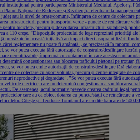
rul instituţional pentru participarea Ministerului Mediului, Apelor şi Păd
din Planul Naţional de Redresare şi Rezilienţă, referitoare la managemen
judeţ sau la nivel de oraşe/comune, înfiinţarea de centre de colectare pri
rea infrastructurii pentru transportul verde - puncte de reîncărcare vehi
tru biciclete, precum şi dezvoltarea infrastructurii spitaliceşti publice
iparea a 110 creşe. "Dispoziţiile proiectului de lege reprezintă priorităţi 
enţă prevăzute în această iniţiativă au impact direct asupra utilizării f
ă, a cărei reglementare nu poate fi amânată", se precizează în raportul co
tfel, se vor putea executa fără autorizaţie de construire/desfiinţare lucr
mare nereutilizabile, împreună cu containerul în care acestea sunt amplasa
termină congestionarea sau blocarea traficului pietonal pe trotuar, fără
nea, se vor putea emite autorizaţii de construire/desfiinţare fără elabora
"centre de colectare cu aport voluntar, precum şi centre integrate de col
terenuri neproductive şi degradate". "Se vor putea executa fără autorizaţ
tru vehicule electrice, care nu determină congestionarea sau blocarea tra
iectul. De asemenea, actul normativ prevede crearea cadrului legal pentr
proiectelor care au ca obiect dotarea cu puncte/staţii de reîncărcare a vehi
hiculelor. Citește și: Teodosie Tomitanul are credite bancare de 500.000