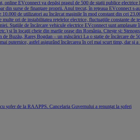
t, online EVconnect va depăşi pragul de 500 de staţii publice electrice
 doar din surse de finanţare proprii. Anul trecut, în reţeaua EVconnect s
 10.000 de utilizatori au încărcat maşinile în mod constant din cei 23.0
 multe ori de instabilitatea reţelelor electrice, fluctuaţiile constante de t
aniei. Staţiile de încărcare vehicule electrice EVconnect sunt amplasate 
tc.) şi în locaţii cheie din marile oraşe din România. Citește și: Stenog
ăran de Buzău, Rareș Bogdan – un măscărici La o staţie de încărcare de 5
mai puternice, astfel asigurând încărcarea în cel mai scurt timp, dar şi 
i cu șofer de la RAAPPS. Cancelaria Guvernului a renunțat la șoferi