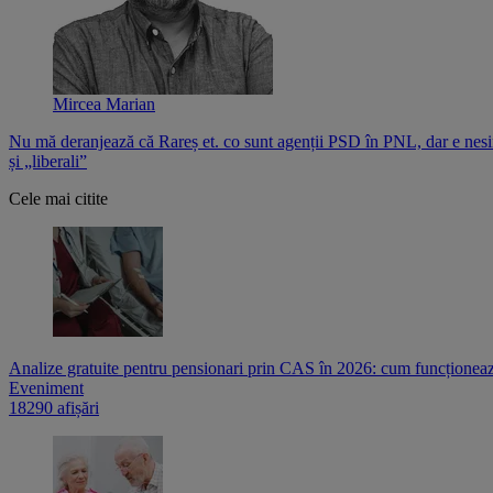
Mircea Marian
Nu mă deranjează că Rareș et. co sunt agenții PSD în PNL, dar e nesi
și „liberali”
Cele mai citite
Analize gratuite pentru pensionari prin CAS în 2026: cum funcționează
Eveniment
18290 afișări