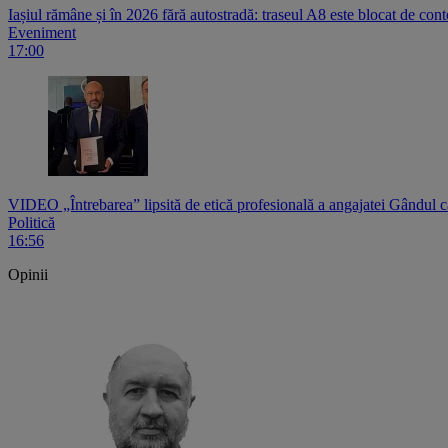
Iașiul rămâne și în 2026 fără autostradă: traseul A8 este blocat de contest
Eveniment
17:00
VIDEO „Întrebarea” lipsită de etică profesională a angajatei Gândul c
Politică
16:56
Opinii