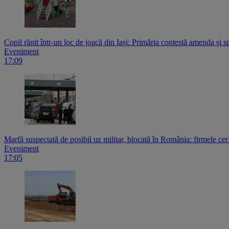
Copil rănit într-un loc de joacă din Iași: Primăria contestă amenda și s
Eveniment
17:09
Marfă suspectată de posibil uz militar, blocată în România: firmele ce
Eveniment
17:05