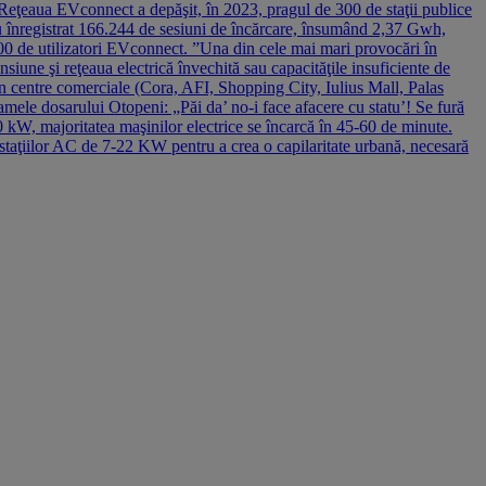
 Reţeaua EVconnect a depăşit, în 2023, pragul de 300 de staţii publice
-au înregistrat 166.244 de sesiuni de încărcare, însumând 2,37 Gwh,
00 de utilizatori EVconnect. ”Una din cele mai mari provocări în
ensiune şi reţeaua electrică învechită sau capacităţile insuficiente de
în centre comerciale (Cora, AFI, Shopping City, Iulius Mall, Palas
ramele dosarului Otopeni: „Păi da’ no-i face afacere cu statu’! Se fură
0 kW, majoritatea maşinilor electrice se încarcă în 45-60 de minute.
a staţiilor AC de 7-22 KW pentru a crea o capilaritate urbană, necesară