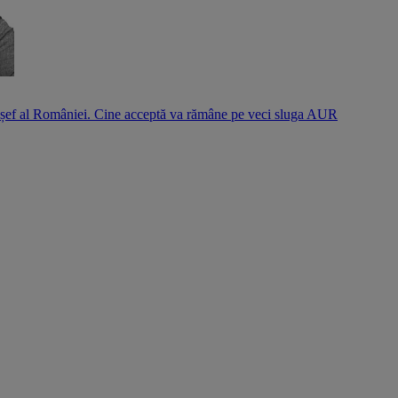
l șef al României. Cine acceptă va rămâne pe veci sluga AUR
S