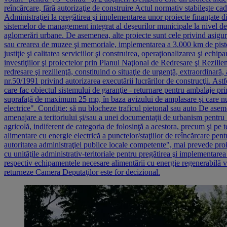
reîncărcare, fără autorizaţie de construire Actul normativ stabileşte cad
Administraţiei la pregătirea şi implementarea unor proiecte finanţate 
sistemelor de management integrat al deşeurilor municipale la nivel de 
aglomerări urbane. De asemenea, alte proiecte sunt cele privind asigura
sau crearea de muzee şi memoriale, implementarea a 3.000 km de piste pen
justiţie şi calitatea serviciilor şi construirea, operaţionalizarea şi ech
investiţiilor şi proiectelor prin Planul Naţional de Redresare şi Rezili
redresare şi rezilienţă, constituind o situaţie de urgenţă, extraordinar
nr.50/1991 privind autorizarea executării lucrărilor de construcţii. As
care fac obiectul sistemului de garanţie - returnare pentru ambalaje pri
suprafaţă de maximum 25 mp, în baza avizului de amplasare şi care nu de
electrice". Condiție: să nu blocheze traficul pietonal sau auto De aseme
amenajare a teritoriului şi/sau a unei documentaţii de urbanism pentru 
agricolă, indiferent de categoria de folosinţă a acestora, precum şi pe 
alimentare cu energie electrică a punctelor/staţiilor de reîncărcare pen
autoritatea administraţiei publice locale competente", mai prevede pro
cu unităţile administrativ-teritoriale pentru pregătirea şi implementarea 
respectiv echipamentele necesare alimentării cu energie regenerabilă ve
returneze Camera Deputaţilor este for decizional.