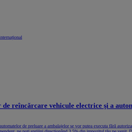
Internațional
 de reîncărcare vehicule electrice şi a auto
a automatelor de preluare a ambalajelor se vor putea executa fără autoriza
ependent, ne poți sprijini direcționând 3,5% din impozitul tău pe venit. 