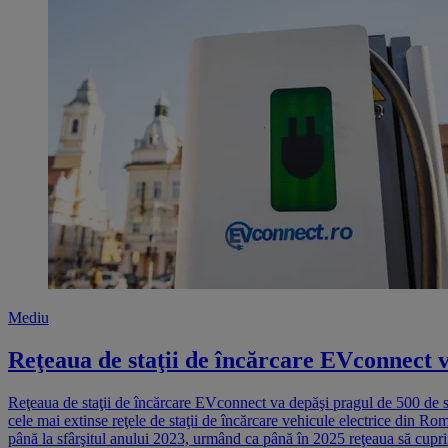
Mediu
Reţeaua de staţii de încărcare EVconnect va
Reţeaua de staţii de încărcare EVconnect va depăşi pragul de 500 de st
cele mai extinse reţele de staţii de încărcare vehicule electrice din Rom
până la sfârşitul anului 2023, urmând ca până în 2025 reţeaua să cuprin