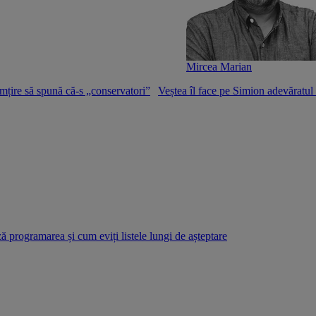
Mircea Marian
mțire să spună că-s „conservatori”
Veștea îl face pe Simion adevăratu
 programarea și cum eviți listele lungi de așteptare