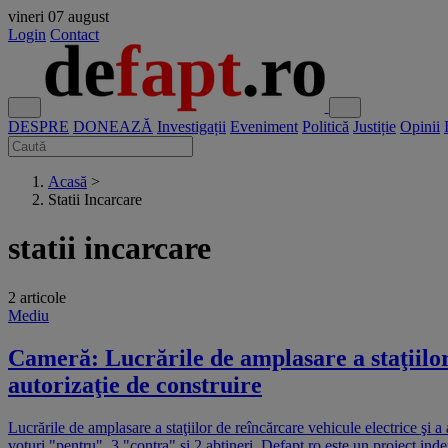
vineri
07 august
Login
Contact
DESPRE
DONEAZĂ
Investigații
Eveniment
Politică
Justiție
Opinii
Acasă
>
Statii Incarcare
statii incarcare
2 articole
Mediu
Cameră: Lucrările de amplasare a staţiilor
autorizaţie de construire
Lucrările de amplasare a staţiilor de reîncărcare vehicule electrice şi 
voturi "pentru", 3 "contra" şi 2 abţineri. Defapt.ro este un proiect ind