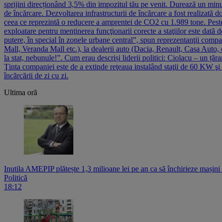
sprijini direcționând 3,5% din impozitul tău pe venit. Durează un minu
de încărcare. Dezvoltarea infrastructurii de încărcare a fost realizată
ceea ce reprezintă o reducere a amprentei de CO2 cu 1.989 tone. Peste
exploatare pentru menţinerea funcţionarii corecte a staţiilor este dată de
putere, în special în zonele urbane central”, spun reprezentanţii comp
Mall, Veranda Mall etc.), la dealerii auto (Dacia, Renault, Casa Auto, e
la stat, nebunule!”. Cum erau descriși liderii politici: Ciolacu – un ț
Ţinta companiei este de a extinde reţeaua instalând staţii de 60 KW şi 
încărcării de zi cu zi.
Ultima oră
Inutila AMEPIP plătește 1,3 milioane lei pe an ca să închirieze mașin
Politică
18:12