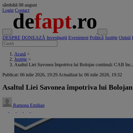
sâmbătă
08 august
Login
Contact
DESPRE
DONEAZĂ
Investigații
Eveniment
Politică
Justiție
Opinii
Acasă
>
Justiție
>
Asaltul Liei Savonea împotriva lui Bolojan continuă: CAB înc..
Publicat: 06 iulie 2026, 19:29
Actualizat la: 06 iulie 2026, 19:32
Asaltul Liei Savonea împotriva lui Bolojan
Ramona Emilian