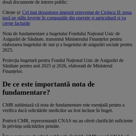
două documente de interes public:
Citește și:
Cel mai dezastruos impozit reinventat de Ciolacu II: noua
taxă pe stâlp lovește în companiile din energie și agricultură și va
crește facturile
Nota de fundamentare a bugetului Fondului Național Unic de
Asigurări de Sănătate, transmisă Ministerului Finanțelor pentru
elaborarea bugetului de stat și a bugetului de asigurări sociale pentru
2025.
Proiecția bugetară pentru Fondul Național Unic de Asigurări de
Sănătate pentru anii 2025 și 2026, elaborată de Ministerul
Finanțelor.
De ce este importantă nota de
fundamentare?
CMR subliniază că nota de fundamentare este esențială pentru a
verifica dacă solicitările medicilor au fost incluse în buget.
Potrivit CMR, reprezentanții CNAS nu au oferit clarificări suficiente
în privința solicitărilor primite.