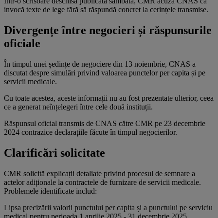
Într-o scrisoare deschisă publicată sâmbătă, CMR acuză CNAS că
invocă texte de lege fără să răspundă concret la cerințele transmise.
Divergențe între negocieri și răspunsurile
oficiale
În timpul unei ședințe de negociere din 13 noiembrie, CNAS a
discutat despre simulări privind valoarea punctelor per capita și pe
servicii medicale.
Cu toate acestea, aceste informații nu au fost prezentate ulterior, ceea
ce a generat neînțelegeri între cele două instituții.
Răspunsul oficial transmis de CNAS către CMR pe 23 decembrie
2024 contrazice declarațiile făcute în timpul negocierilor.
Clarificări solicitate
CMR solicită explicații detaliate privind procesul de semnare a
actelor adiționale la contractele de furnizare de servicii medicale.
Problemele identificate includ:
Lipsa precizării valorii punctului per capita și a punctului pe serviciu
medical pentru perioada 1 aprilie 2025 - 31 decembrie 2025.