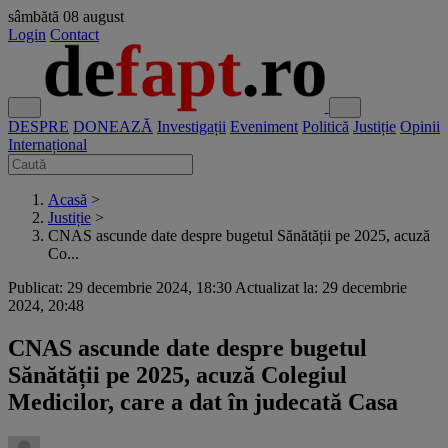
sâmbătă
08 august
Login
Contact
DESPRE
DONEAZĂ
Investigații
Eveniment
Politică
Justiție
Opinii
Internațional
Acasă
>
Justiție
>
CNAS ascunde date despre bugetul Sănătății pe 2025, acuză
Co...
Publicat: 29 decembrie 2024, 18:30
Actualizat la: 29 decembrie
2024, 20:48
CNAS ascunde date despre bugetul
Sănătății pe 2025, acuză Colegiul
Medicilor, care a dat în judecată Casa