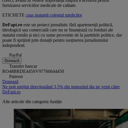
corect, având în vedere importanța majoră a acestora pentru
furnizarea serviciilor medicale de calitate.
ETICHETE
cnas
instanță
colegiul medicilor
DeFapt.ro
este un proiect jurnalistic fără apartenență politică,
ideologică sau comercială care nu se finanțează cu fonduri ale
statului român și nici cu sume provenite de la partidele politice, dar
poate fi sprijinit prin donații pentru susținerea jurnalismului
independent.
PayPal
Donează
Transfer bancar
RO48BRDE445SV97760644450
Patreon
Donează
Ne poți sprijini direcționând 3,5% din impozitul tău pe venit către
DeFapt.ro
Alte articole din categoria
Justiție