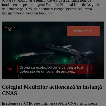
(CNAS). Motivul este refuzul CNAS de a transmite nota de
fundamentare pentru bugetul Fondului Național Unic de Asigurări
de Sănătate pe 2025, un document esențial pentru asigurarea
transparenței în alocarea fondurilor.
Citește articolul
Colegiul Medicilor acționează în instanță
CNAS
În acțiunea sa, CMR cere instanței să oblige CNAS să furnizeze