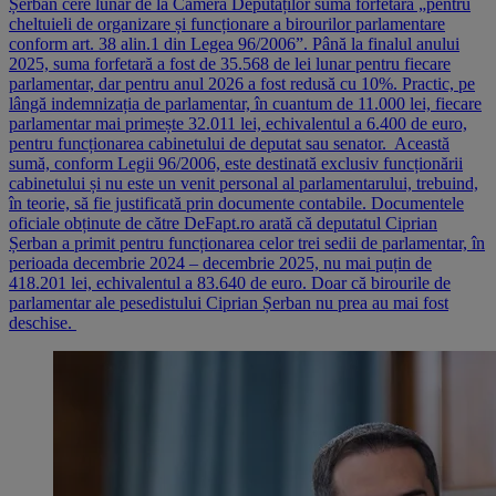
Șerban cere lunar de la Camera Deputaților suma forfetară „pentru
cheltuieli de organizare și funcționare a birourilor parlamentare
conform art. 38 alin.1 din Legea 96/2006”. Până la finalul anului
2025, suma forfetară a fost de 35.568 de lei lunar pentru fiecare
parlamentar, dar pentru anul 2026 a fost redusă cu 10%. Practic, pe
lângă indemnizația de parlamentar, în cuantum de 11.000 lei, fiecare
parlamentar mai primește 32.011 lei, echivalentul a 6.400 de euro,
pentru funcționarea cabinetului de deputat sau senator. Această
sumă, conform Legii 96/2006, este destinată exclusiv funcționării
cabinetului și nu este un venit personal al parlamentarului, trebuind,
în teorie, să fie justificată prin documente contabile. Documentele
oficiale obținute de către DeFapt.ro arată că deputatul Ciprian
Șerban a primit pentru funcționarea celor trei sedii de parlamentar, în
perioada decembrie 2024 – decembrie 2025, nu mai puțin de
418.201 lei, echivalentul a 83.640 de euro. Doar că birourile de
parlamentar ale pesedistului Ciprian Șerban nu prea au mai fost
deschise.