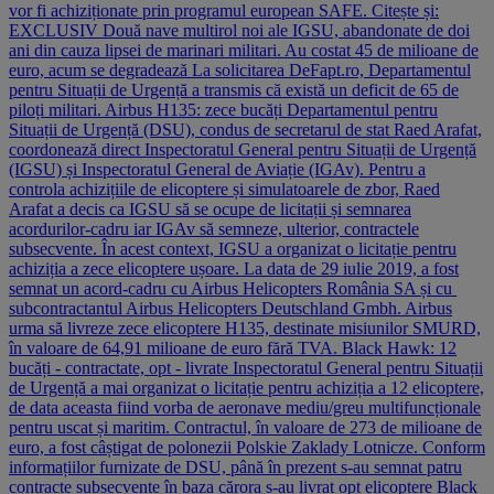
vor fi achiziționate prin programul european SAFE. Citește și:
EXCLUSIV Două nave multirol noi ale IGSU, abandonate de doi
ani din cauza lipsei de marinari militari. Au costat 45 de milioane de
euro, acum se degradează La solicitarea DeFapt.ro, Departamentul
pentru Situații de Urgență a transmis că există un deficit de 65 de
piloți militari. Airbus H135: zece bucăți Departamentul pentru
Situații de Urgență (DSU), condus de secretarul de stat Raed Arafat,
coordonează direct Inspectoratul General pentru Situații de Urgență
(IGSU) și Inspectoratul General de Aviație (IGAv). Pentru a
controla achizițiile de elicoptere și simulatoarele de zbor, Raed
Arafat a decis ca IGSU să se ocupe de licitații și semnarea
acordurilor-cadru iar IGAv să semneze, ulterior, contractele
subsecvente. În acest context, IGSU a organizat o licitație pentru
achiziția a zece elicoptere ușoare. La data de 29 iulie 2019, a fost
semnat un acord-cadru cu Airbus Helicopters România SA și cu
subcontractantul Airbus Helicopters Deutschland Gmbh. Airbus
urma să livreze zece elicoptere H135, destinate misiunilor SMURD,
în valoare de 64,91 milioane de euro fără TVA. Black Hawk: 12
bucăți - contractate, opt - livrate Inspectoratul General pentru Situații
de Urgență a mai organizat o licitație pentru achiziția a 12 elicoptere,
de data aceasta fiind vorba de aeronave mediu/greu multifuncționale
pentru uscat și maritim. Contractul, în valoare de 273 de milioane de
euro, a fost câștigat de polonezii Polskie Zaklady Lotnicze. Conform
informațiilor furnizate de DSU, până în prezent s-au semnat patru
contracte subsecvente în baza cărora s-au livrat opt elicoptere Black