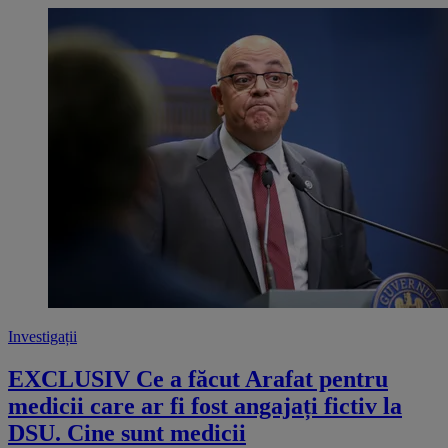
Investigații
EXCLUSIV Ce a făcut Arafat pentru
medicii care ar fi fost angajați fictiv la
DSU. Cine sunt medicii