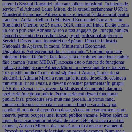
cerere la Senatul României prin care solicita transferul „în interes de
serviciu” al Adrianei Laura Miron, de la grupul parlamentar USR la
Ministerul Economiei. Adresa prin care Senatul își dă acordul pentru
transferul Adrianei Miron la Ministerul Economiei (sursa: Senatul
României) Ulterior, pe 25 martie 2026, ministrul Irineu Darău a emis
un ordin prin care Adriana Miron a fost angajată pe „funcția publică
generală vacantă de consilier clasa I, grad profesional superior, la
Serviciul Dezvoltarea Industriei de Apărare, Direcție Industria
Națională de Apărare, în cadrul Ministerului Economiei,
Digitalizării, Antreprenoriatului și Turismului”. Ordinul prin care
ministrul Irineu Darău își face fosta șefă de cabinet funcționar public
fără examen (sursa: MEDAT) Aceasta este o funcție de funcționar
public, calitate pe care Adriana Miron nu o avea înainte de transfer.
Trei poziții publice în nici două săptămâni Așadar, în nici două
săptămâni, Adriana Miron a renunțat la funcția de șefă de cabinet a
ministrului Irineu Darău, a devenit consilier parlamentar în grupul
USR de la Senat și a și revenit la Ministerul Economiei, dar pe o
poziție de funcționar public. Pentru a deveni deveni funcționar
public, însă, procedura este mult mai greoaie. În primul rând,
ministerul trebuie să scoată la concurs o funcție vacantă. Apoi,
candidații trebuie să depună un dosar, să dea un examen scris și un
interviu pentru ocuprea unei funcții publice vacante. Miron apără cu
tupeu lipsa examenului Întrebată de către DeFapt.ro dacă a dat un
examen, Adriana Miron a declarat că nu a fost necesar examenul.
„Procedura prevăzută de legislație nu prevede examen. Numirea a