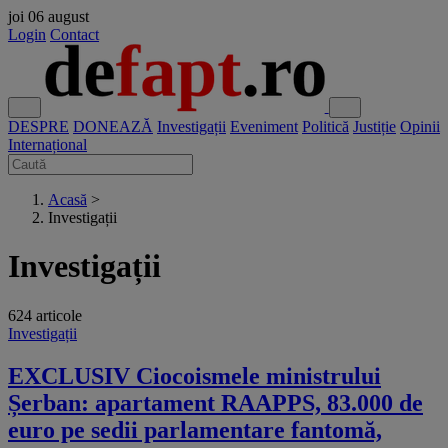
joi
06 august
Login
Contact
DESPRE
DONEAZĂ
Investigații
Eveniment
Politică
Justiție
Opinii
Internațional
Acasă
>
Investigații
Investigații
624 articole
Investigații
EXCLUSIV Ciocoismele ministrului
Șerban: apartament RAAPPS, 83.000 de
euro pe sedii parlamentare fantomă,