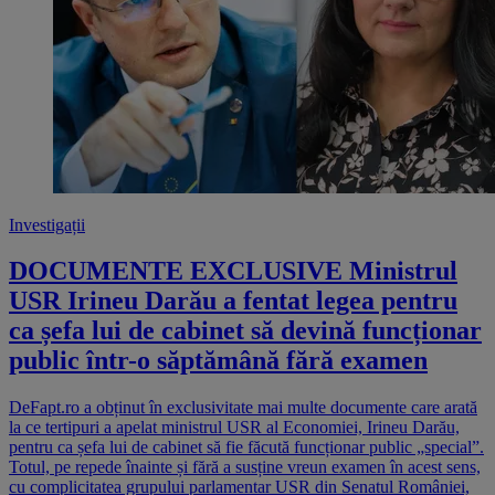
Investigații
DOCUMENTE EXCLUSIVE Ministrul
USR Irineu Darău a fentat legea pentru
ca șefa lui de cabinet să devină funcționar
public într-o săptămână fără examen
DeFapt.ro a obținut în exclusivitate mai multe documente care arată
la ce tertipuri a apelat ministrul USR al Economiei, Irineu Darău,
pentru ca șefa lui de cabinet să fie făcută funcționar public „special”.
Totul, pe repede înainte și fără a susține vreun examen în acest sens,
cu complicitatea grupului parlamentar USR din Senatul României,