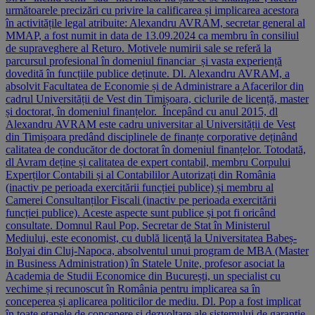
următoarele precizări cu privire la calificarea și implicarea acestora
în activitățile legal atribuite: Alexandru AVRAM, secretar general al
MMAP, a fost numit in data de 13.09.2024 ca membru în consiliul
de supraveghere al Returo. Motivele numirii sale se referă la
parcursul profesional în domeniul financiar și vasta experiență
dovedită în funcțiile publice deținute. Dl. Alexandru AVRAM, a
absolvit Facultatea de Economie și de Administrare a Afacerilor din
cadrul Universității de Vest din Timișoara, ciclurile de licență, master
și doctorat, în domeniul finanțelor. Începând cu anul 2015, dl
Alexandru AVRAM este cadru universitar al Universității de Vest
din Timișoara predând disciplinele de finanțe corporative deținând
calitatea de conducător de doctorat în domeniul finanțelor. Totodată,
dl Avram deține și calitatea de expert contabil, membru Corpului
Experților Contabili și al Contabililor Autorizați din România
(inactiv pe perioada exercitării funcției publice) și membru al
Camerei Consultanților Fiscali (inactiv pe perioada exercitării
funcției publice). Aceste aspecte sunt publice și pot fi oricând
consultate. Domnul Raul Pop, Secretar de Stat în Ministerul
Mediului, este economist, cu dublă licență la Universitatea Babeș-
Bolyai din Cluj-Napoca, absolventul unui program de MBA (Master
in Business Administration) în Statele Unite, profesor asociat la
Academia de Studii Economice din București, un specialist cu
vechime și recunoscut în România pentru implicarea sa în
conceperea și aplicarea politicilor de mediu. Dl. Pop a fost implicat
în toate etapele de concepere și dezvoltare ale sistemului de garanție-