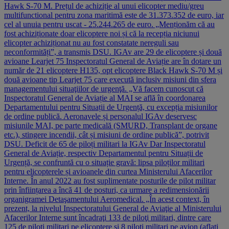
Hawk S-70 M. Prețul de achiziție al unui elicopter mediu/greu
multifunctional pentru zona maritimă este de 31.373.352 de euro, iar
cel al unuia pentru uscat - 25.244.265 de euro. „Menționăm că au
fost achiziționate doar elicoptere noi și că la recepția niciunui
elicopter achiziționat nu au fost constatate nereguli sau
neconformități”, a transmis DSU. IGAv are 29 de elicoptere și două
avioane Learjet 75 Inspectoratul General de Aviație are în dotare un
număr de 21 elicoptere H135, opt elicoptere Black Hawk S-70 M și
două avioane tip Learjet 75 care execută inclusiv misiuni din sfera
managementului situaţiilor de urgenţă. „Vă facem cunoscut că
Inspectoratul General de Aviație al MAI se află în coordonarea
Departamentului pentru Situații de Urgență, cu excepția misiunilor
de ordine publică. Aeronavele și personalul IGAv deservesc
misiunile MAI, pe parte medicală (SMURD, Transplant de organe
etc.), stingere incendii, cât și misiuni de ordine publică”, potrivit
DSU. Deficit de 65 de piloți militari la IGAv Dar Inspectoratul
General de Aviație, respectiv Departamentul pentru Situații de
Urgență, se confruntă cu o situație gravă: lipsa piloților militari
pentru elicopterele și avioanele din curtea Ministerului Afacerilor
Interne. În anul 2022 au fost suplimentate posturile de pilot militar
prin înființarea a încă 41 de posturi, ca urmare a redimensionării
organigramei Detaşamentului Aeromedical. „În acest context, în
prezent, la nivelul Inspectoratului General de Aviaţie al Ministerului
Afacerilor Interne sunt încadraţi 133 de piloţi militari, dintre care
125 de piloţi militari pe elicoptere şi 8 piloţi militari pe avion (aflați