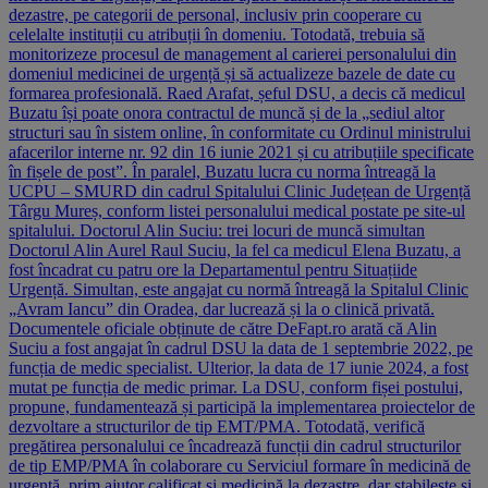
dezastre, pe categorii de personal, inclusiv prin cooperare cu
celelalte instituții cu atribuții în domeniu. Totodată, trebuia să
monitorizeze procesul de management al carierei personalului din
domeniul medicinei de urgență și să actualizeze bazele de date cu
formarea profesională. Raed Arafat, șeful DSU, a decis că medicul
Buzatu își poate onora contractul de muncă și de la „sediul altor
structuri sau în sistem online, în conformitate cu Ordinul ministrului
afacerilor interne nr. 92 din 16 iunie 2021 și cu atribuțiile specificate
în fișele de post”. În paralel, Buzatu lucra cu norma întreagă la
UCPU – SMURD din cadrul Spitalului Clinic Județean de Urgență
Târgu Mureș, conform listei personalului medical postate pe site-ul
spitalului. Doctorul Alin Suciu: trei locuri de muncă simultan
Doctorul Alin Aurel Raul Suciu, la fel ca medicul Elena Buzatu, a
fost încadrat cu patru ore la Departamentul pentru Situațiide
Urgență. Simultan, este angajat cu normă întreagă la Spitalul Clinic
„Avram Iancu” din Oradea, dar lucrează și la o clinică privată.
Documentele oficiale obținute de către DeFapt.ro arată că Alin
Suciu a fost angajat în cadrul DSU la data de 1 septembrie 2022, pe
funcția de medic specialist. Ulterior, la data de 17 iunie 2024, a fost
mutat pe funcția de medic primar. La DSU, conform fișei postului,
propune, fundamentează și participă la implementarea proiectelor de
dezvoltare a structurilor de tip EMT/PMA. Totodată, verifică
pregătirea personalului ce încadrează funcții din cadrul structurilor
de tip EMP/PMA în colaborare cu Serviciul formare în medicină de
urgență, prim ajutor calificat și medicină la dezastre, dar stabilește și