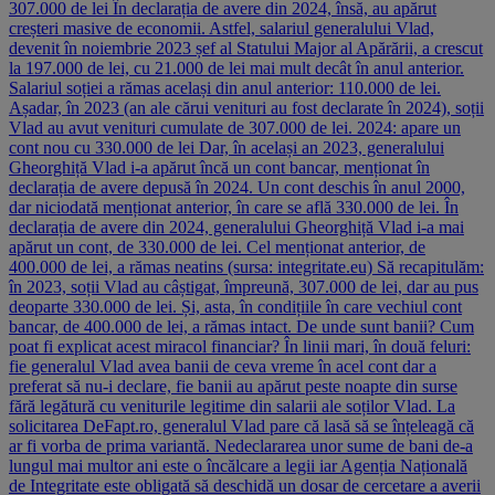
307.000 de lei În declarația de avere din 2024, însă, au apărut
creșteri masive de economii. Astfel, salariul generalului Vlad,
devenit în noiembrie 2023 șef al Statului Major al Apărării, a crescut
la 197.000 de lei, cu 21.000 de lei mai mult decât în anul anterior.
Salariul soției a rămas același din anul anterior: 110.000 de lei.
Așadar, în 2023 (an ale cărui venituri au fost declarate în 2024), soții
Vlad au avut venituri cumulate de 307.000 de lei. 2024: apare un
cont nou cu 330.000 de lei Dar, în același an 2023, generalului
Gheorghiță Vlad i-a apărut încă un cont bancar, menționat în
declarația de avere depusă în 2024. Un cont deschis în anul 2000,
dar niciodată menționat anterior, în care se află 330.000 de lei. În
declarația de avere din 2024, generalului Gheorghiță Vlad i-a mai
apărut un cont, de 330.000 de lei. Cel menționat anterior, de
400.000 de lei, a rămas neatins (sursa: integritate.eu) Să recapitulăm:
în 2023, soții Vlad au câștigat, împreună, 307.000 de lei, dar au pus
deoparte 330.000 de lei. Și, asta, în condițiile în care vechiul cont
bancar, de 400.000 de lei, a rămas intact. De unde sunt banii? Cum
poat fi explicat acest miracol financiar? În linii mari, în două feluri:
fie generalul Vlad avea banii de ceva vreme în acel cont dar a
preferat să nu-i declare, fie banii au apărut peste noapte din surse
fără legătură cu veniturile legitime din salarii ale soților Vlad. La
solicitarea DeFapt.ro, generalul Vlad pare că lasă să se înțeleagă că
ar fi vorba de prima variantă. Nedeclararea unor sume de bani de-a
lungul mai multor ani este o încălcare a legii iar Agenția Națională
de Integritate este obligată să deschidă un dosar de cercetare a averii