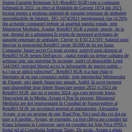
Sistem Garanție Returnare SA (RetuRO SGR) este o companie
înființată în 2022, ca efect al Hotărârii de Guvern 1074 din 2021,
tocmai pentru a gestiona sistemul de garanție-returnare de ambalaje
nereutilizabile de băuturi. HG 1074/2021 menționează clar că 20%
din acțiunile companiei trebuie să aparțină statului român, prin
Ministerul Mediului. Așadar, RetuRO SGR a primit, practic, de la
stat, dreptul de a administra în regim de monopol activitatea de
garanție-returnare de ambalaje. Citește și: EXCLUSIV Salariul unui
director la monopolul RetuRO: peste 38.000 de lei net lunar.
Compania, buget secret Cu toate acestea, potrivit unui răspuns al
RetuRO SGR pentru DeFapt.ro, „statul român nu deține calitatea de
acționar unic sau majoritar în societate, astfel că dispozițiile Legii
544/2001 (privind liberul acces la informațiile de interes public –
n.r.) nu se aplică subscrisei”. RetuRO SGR și-a luat chiar și
libertatea să nu mai comunice public, prin intermediul Ministerului
de Finanțe, nici datele financiare anuale. Astfel, în acest moment
sunt disponibile doar datele financiare pentru 2022 și 2023 ale
RetuRO SGR, dar nu și pentru 2024, așa cum prevede legea.
Sinecuriștii de la Mediu: Avram și Pop În prezent, Ministerul
Mediului are doi reprezentanți în Consiliul de Supraveghere al
RetuRO SGR: pe secretarul general al ministerului, Alexandru
Avram, și pe un secretar de stat, Raul Pop. Nici unul din cei doi nu
pare a fi apolitic. Avram, de exemplu, i-a fost câțiva ani consilier lui
Klaus Iohannis la Cotroceni, apoi tot consilier lui Alin Nica (PNL),
fostul șef al Consiliului Județean Timiș. De acolo, Avram a ajuns