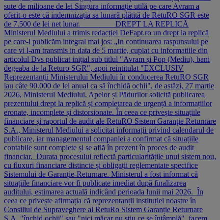
sute de milioane de lei Singura informație utilă pe care Avram a
oferit-o este că indemnizația sa lunară plătită de RetuRO SGR este
de 7.500 de lei net lunar. ________ DREPT LA REPLICĂ
Ministerul Mediului a trimis redacției DeFapt.ro un drept la replică
pe care-l publicăm integral mai jos: „In continuarea raspunsului pe
care vi l-am transmis in data de 5 martie, cuplat cu informatiile din
articolul Dvs publicat inițial sub titlul "Avram și Pop (Mediu), bani
degeaba de la Returo SGR", apoi reintitulat "EXCLUSIV
Reprezentanții Ministerului Mediului în conducerea RetuRO SGR
iau câte 90.000 de lei anual ca să închidă ochii", de astăzi, 27 martie
2026, Ministerul Mediului, Apelor și Pădurilor solicită publicarea
prezentului drept la replică și completarea de urgență a informațiilor
eronate, incomplete și distorsionate. În ceea ce privește situațiile
financiare și raportul de audit ale RetuRO Sistem Garanție Returnare
S.A., Ministerul Mediului a solicitat informații privind calendarul de
publicare, iar managementul companiei a confirmat că situațiile
contabile sunt complete și se află în prezent în proces de audit
financiar. Durata procesului reflectă particularitățile unui sistem nou,
cu fluxuri financiare distincte și obligații reglementate specifice
Sistemului de Garanție-Returnare. Ministerul a fost informat că
situațiile financiare vor fi publicate imediat după finalizarea
auditului, estimarea actuală indicând perioada lunii mai 2026. În
ceea ce privește afirmația că reprezentanții instituției noastre în
Consiliul de Supraveghere al RetuRo Sistem Garanție Returnare
S.A. "închid ochii" sau "nici măcar nu știu ce se întâmplă", facem