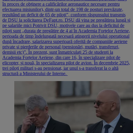
în proces de obținere a calificărilor aeronautice necesare pentru
efectuarea misiunilor), dintr-un total de 198 de posturi prevăzute,
rezultând un deficit de 65 de piloţi”, conform răspunsului transmis
de DSU la solicitarea DeFapt.ro. DSU dă vina pe pregătirea lungă și
pe salariile mici Potrivit DSU, motivele care au dus la deficitul de
piloți sunt „durata de pregătire de 4 ai în Academia Forţelor Aeriene,
perioada de timp îndelungată necesară atingerii nivelului operaţional
după încadrare, salarizarea superioară oferită de companiile aeriene
private şi pierderile de personal (pensionări, mutări, transferuri,
demisii etc)”. În prezent, sunt înmatriculați 25 de studenți la
Academia Forţelor Aeriene, din care 16, în specializare pilot de
elicopter, și nouă, în specializarea pilot de avion. În decembrie 2025,
trei piloți militari s-au pensionat, iar unul s-a transferat la o altă
structură a Ministerului de Interne.