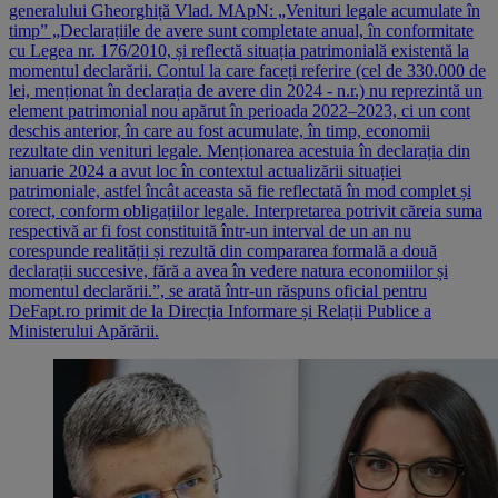
generalului Gheorghiță Vlad. MApN: „Venituri legale acumulate în
timp” „Declarațiile de avere sunt completate anual, în conformitate
cu Legea nr. 176/2010, și reflectă situația patrimonială existentă la
momentul declarării. Contul la care faceți referire (cel de 330.000 de
lei, menționat în declarația de avere din 2024 - n.r.) nu reprezintă un
element patrimonial nou apărut în perioada 2022–2023, ci un cont
deschis anterior, în care au fost acumulate, în timp, economii
rezultate din venituri legale. Menționarea acestuia în declarația din
ianuarie 2024 a avut loc în contextul actualizării situației
patrimoniale, astfel încât aceasta să fie reflectată în mod complet și
corect, conform obligațiilor legale. Interpretarea potrivit căreia suma
respectivă ar fi fost constituită într-un interval de un an nu
corespunde realității și rezultă din compararea formală a două
declarații succesive, fără a avea în vedere natura economiilor și
momentul declarării.”, se arată într-un răspuns oficial pentru
DeFapt.ro primit de la Direcția Informare și Relații Publice a
Ministerului Apărării.