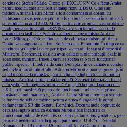
condus de Ștefan Pălărie. Citește și: EXCLUSIV Ce a făcut Arafat
pentru medicii care ar fi fost angajați fictiv la DSU. Cine sunt
medicii Adriana Laura Miron a fost condamnată la doi ani cu
închisoare cu suspendare pentru fals și abuz în serviciu în anul 2015
și reabilitată în anul 2020. Motiv pentru care ar putea avea probleme
în obținerea certificatului ORNISS, care să îi permită accesul la
documente clasificate. Șefa de cabinet face pe ministra Adriana
Laura Miron, până de curând șefa de cabinet a ministrului Irineu
Darău, se comporta ca liderul de facto de la Economie. În timp ce ea
conducea ședințele la care participau secretarii de stat și directorii din
Ministerul Economiei, deși nu avea calitate și nici atribuții legale în
acest sens, ministrul Irineu Darău se zbătea să o facă funcționar
public „special”. Întrebată de către DeFapt.ro în ce calitate a condus
ședințele în locul ministrului, Adriana Miron și-a nuanțat prezența în
capul mesei de la minister: „Nu am ținut ședința în locul domnului
ministru. Am fost participantă la ședință. Secretarii de stat au fost și
ei în ședință. Sunteți dezinformat.” Angajată la grupul parlamentar
USR, apoi transferată pe post de funcționar la minister În prima
jumătate a lunii martie a.c., Adriana Laura Miron a renunțat scriptic
la funcția de șefă de cabinet pentru a putea fi angajată la gupul
parlamentar USR din Senatul României. Documentele obținute de
către DeFapt.ro arată că Adriana Miron a fost încadrată ca
„funcționar public de execuție, consilier parlamentar, gradația 5, pe o
perioadă nedeterminată la grupul parlamentar USR” din Senatul
României. Pe 19 martie 2026, ministrul Irineu Darău a trimis o