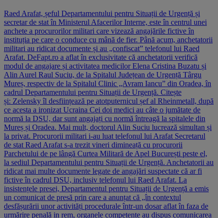
Raed Arafat, șeful Departamentului pentru Situații de Urgență și
secretar de stat în Ministerul Afacerilor Interne, este în centrul unei
anchete a procurorilor militari care vizează angajările fictive în
instituția pe care o conduce cu mână de fier. Până acum, anchetatorii
militari au ridicat documente și au „confiscat” telefonul lui Raed
Arafat. DeFapt.ro a aflat în exclusivitate că anchetatorii verifică
modul de angajare și activitatea medicilor Elena Cristina Buzatu și
Alin Aurel Raul Suciu, de la Spitalul Județean de Urgență Târgu
Mureș, respectiv de la Spitalul Clinic „Avram Iancu” din Oradea, în
cadrul Departamentului pentru Situații de Urgență. Citește
și: Zelensky îl desființează pe atotputernicul șef al Rheinmetall, după
ce acesta a ironizat Ucraina Cei doi medici au câte o jumătate de
normă la DSU, dar sunt angajați cu normă întreagă la spitalele din
Mureș și Oradea. Mai mult, doctorul Alin Suciu lucrează simultan și
la privat. Procurorii militari i-au luat telefonul lui Arafat Secretarul
de stat Raed Arafat s-a trezit vineri dimineață cu procurorii
Parchetului de pe lângă Curtea Militară de Apel București peste el,
la sediul Departamentului pentru Situații de Urgență. Anchetatorii au
ridicat mai multe documente legate de angajări suspectate că ar fi
fictive în cadrul DSU, inclusiv telefonul lui Raed Arafat. La
insistențele presei, Departamentul pentru Situații de Urgență a emis
un comunicat de presă prin care a anunțat că „în contextul
desfășurării unor activități procedurale într-un dosar aflat în faza de
urmărire penală in rem, organele competente au dispus comunicarea