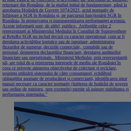
returnare din România, de la studiul initial de fundamentare, până la
aprobarea Hotărârii de Guvern 1074/2021, actul normativ de
înființare a SGR în România și, pe parcursul funcționării SGR în
România, în promovarea și transparentizarea performanței acestuia.
Aceste informații sunt, de altfel, publice. Atribuțiile celor 2
reprezentanți ai Ministerului Mediului în Consiliul de Supraveghere
al RetuRo SGR nu includ decizii cu caracter operational, cum ar fi
derularea activităților logistice sau de raportare, administrarea
fluxurilor de numerar, deciziile comerciale, contabile sau de
personal, depunerea declarațiilor financiare, derularea auditurilor
financiare sau operaționale. Ministerul Mediului, prin reprezentanții
săi, are rolul de-a reprezenta interesele de mediu ale României în
ceea ce privește atingerea obiectivelor de colectare și reciclare,
ușurința utilizării sistemului de către consumatori, echilibrul
obligațiilor asumate de producători și comercianți, identificarea unor
masuri necesare cu caracter normativ (inițierea de hotărâri de govern
sau ordine de ministru, spre exemplu) menite să asigure stabilitatea și
performanța sistemului.”