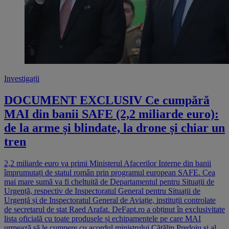
Investigații
DOCUMENT EXCLUSIV Ce cumpără
MAI din banii SAFE (2,2 miliarde euro):
de la arme și blindate, la drone și chiar un
tren
2,2 miliarde euro va primi Ministerul Afacerilor Interne din banii
împrumutați de statul român prin programul european SAFE. Cea
mai mare sumă va fi cheltuită de Departamentul pentru Situații de
Urgență, respectiv de Inspectoratul General pentru Situații de
Urgență și de Inspectoratul General de Aviație, instituții controlate
de secretarul de stat Raed Arafat. DeFapt.ro a obținut în exclusivitate
lista oficială cu toate produsele și echipamentele pe care MAI
urmează să le cumpere cu acordul ministrului Cătălin Predoiu și al