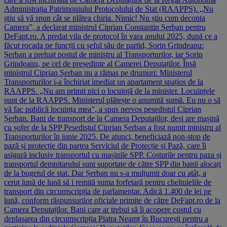
Administrația Patrimoniului Protocolului de Stat (RAAPPS). „Nu
știu să vă spun cât se plătea chiria. Nimic! Nu știu cum deconta
Camera”, a declarat ministrul Ciprian Constantin Șerban pentru
DeFapt.ro. A predat vila de protocol în vara anului 2025, după ce a
făcut rocada pe funcții cu șeful său de partid, Sorin Grindeanu:
Șerban a preluat postul de ministru al Transporturilor, iar Sorin
Grindeanu, pe cel de președinte al Camerei Deputaților. Însă
ministrul Ciprian Șerban nu a rămas pe drumuri: Ministerul
Transporturilor i-a închiriat imediat un apartament spațios de la
RAAPPS. „Nu am primit nici o locuință de la minister. Locuințele
sunt de la RAAPPS. Ministerul plătește o anumită sumă. Eu nu o să
vă fac publică locuința mea”, a spus nervos pesedistul Ciprian
Șerban. Bani de transport de la Camera Deputaților, deși are mașină
cu șofer de la SPP Pesedistul Ciprian Șerban a fost numit ministru al
Transporturilor în iunie 2025. De atunci, beneficiază non-stop de
pază și protecție din partea Serviciul de Protecție și Pază, care îi
asigură inclusiv transportul cu mașinile SPP. Costurile pentru paza și
transportul demnitarului sunt suportate de către SPP din banii alocați
de la bugetul de stat. Dar Șerban nu s-a mulțumit doar cu atât, a
cerut lună de lună să i remită suma forfetară pentru cheltuielile de
transport din circumscripția de parlamentar. Adică 1.400 de lei pe
lună, conform răspunsurilor oficiale primite de către DeFapt.ro de la
Camera Deputaților. Bani care ar trebui să îi acopere costul cu
deplasarea din circumscripția Piatra Neamț în București pentru a