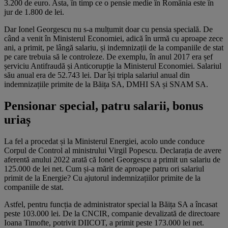
3.200 de euro. Asta, în timp ce o pensie medie în România este în
jur de 1.800 de lei.
Dar Ionel Georgescu nu s-a mulțumit doar cu pensia specială. De
când a venit în Ministerul Economiei, adică în urmă cu aproape zece
ani, a primit, pe lângă salariu, și indemnizații de la companiile de stat
pe care trebuia să le controleze. De exemplu, în anul 2017 era șef
șerviciu Antifraudă și Anticorupție la Ministerul Economiei. Salariul
său anual era de 52.743 lei. Dar își tripla salariul anual din
indemnizațiile primite de la Băița SA, DMHI SA și SNAM SA.
Pensionar special, patru salarii, bonus
uriaș
La fel a procedat și la Ministerul Energiei, acolo unde conduce
Corpul de Control al ministrului Virgil Popescu. Declarația de avere
aferentă anului 2022 arată că Ionel Georgescu a primit un salariu de
125.000 de lei net. Cum și-a mărit de aproape patru ori salariul
primit de la Energie? Cu ajutorul indemnizațiilor primite de la
companiile de stat.
Astfel, pentru funcția de administrator special la Băița SA a încasat
peste 103.000 lei. De la CNCIR, companie devalizată de directoare
Ioana Timofte, potrivit DIICOT, a primit peste 173.000 lei net.