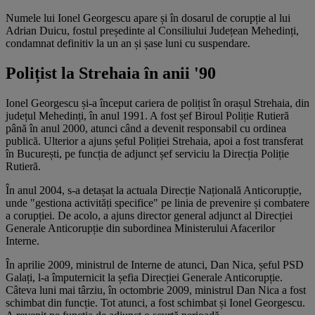
Numele lui Ionel Georgescu apare și în dosarul de corupție al lui
Adrian Duicu, fostul președinte al Consiliului Județean Mehedinți,
condamnat definitiv la un an și șase luni cu suspendare.
Polițist la Strehaia în anii '90
Ionel Georgescu și-a început cariera de polițist în orașul Strehaia, din
județul Mehedinți, în anul 1991. A fost șef Biroul Poliție Rutieră
până în anul 2000, atunci când a devenit responsabil cu ordinea
publică. Ulterior a ajuns șeful Poliției Strehaia, apoi a fost transferat
în București, pe funcția de adjunct șef serviciu la Direcția Poliție
Rutieră.
În anul 2004, s-a detașat la actuala Direcție Națională Anticorupție,
unde "gestiona activități specifice" pe linia de prevenire și combatere
a corupției. De acolo, a ajuns director general adjunct al Direcției
Generale Anticorupție din subordinea Ministerului Afacerilor
Interne.
În aprilie 2009, ministrul de Interne de atunci, Dan Nica, șeful PSD
Galați, l-a împuternicit la șefia Direcției Generale Anticorupție.
Câteva luni mai târziu, în octombrie 2009, ministrul Dan Nica a fost
schimbat din funcție. Tot atunci, a fost schimbat și Ionel Georgescu.