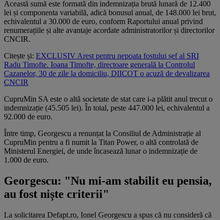
Această sumă este formată din indemnizația brută lunară de 12.400
lei și componenta variabilă, adică bonusul anual, de 148.000 lei brut,
echivalentul a 30.000 de euro, conform Raportului anual privind
renumerațiile și alte avantaje acordate administratorilor și directorilor
CNCIR.
Citește și:
EXCLUSIV Arest pentru nepoata fostului șef al SRI
Radu Timofte. Ioana Timofte, directoare generală la Controlul
Cazanelor, 30 de zile la domiciliu, DIICOT o acuză de devalizarea
CNCIR
CupruMin SA este o altă societate de stat care i-a plătit anul trecut o
indemnizație (45.505 lei). În total, peste 447.000 lei, echivalentul a
92.000 de euro.
Între timp, Georgescu a renunțat la Consiliul de Administrație al
CupruMin pentru a fi numit la Titan Power, o altă controlată de
Ministerul Energiei, de unde încasează lunar o indemnizație de
1.000 de euro.
Georgescu: "Nu mi-am stabilit eu pensia,
au fost niște criterii"
La solicitarea Defapt.ro, Ionel Georgescu a spus că nu consideră că