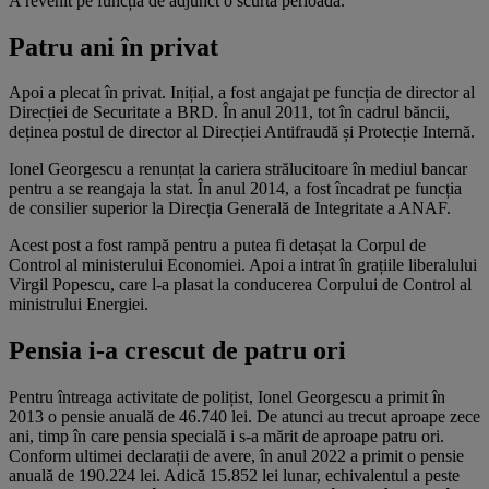
A revenit pe funcția de adjunct o scurtă perioadă.
Patru ani în privat
Apoi a plecat în privat. Inițial, a fost angajat pe funcția de director al
Direcției de Securitate a BRD. În anul 2011, tot în cadrul băncii,
deținea postul de director al Direcției Antifraudă și Protecție Internă.
Ionel Georgescu a renunțat la cariera strălucitoare în mediul bancar
pentru a se reangaja la stat. În anul 2014, a fost încadrat pe funcția
de consilier superior la Direcția Generală de Integritate a ANAF.
Acest post a fost rampă pentru a putea fi detașat la Corpul de
Control al ministerului Economiei. Apoi a intrat în grațiile liberalului
Virgil Popescu, care l-a plasat la conducerea Corpului de Control al
ministrului Energiei.
Pensia i-a crescut de patru ori
Pentru întreaga activitate de polițist, Ionel Georgescu a primit în
2013 o pensie anuală de 46.740 lei. De atunci au trecut aproape zece
ani, timp în care pensia specială i s-a mărit de aproape patru ori.
Conform ultimei declarații de avere, în anul 2022 a primit o pensie
anuală de 190.224 lei. Adică 15.852 lei lunar, echivalentul a peste