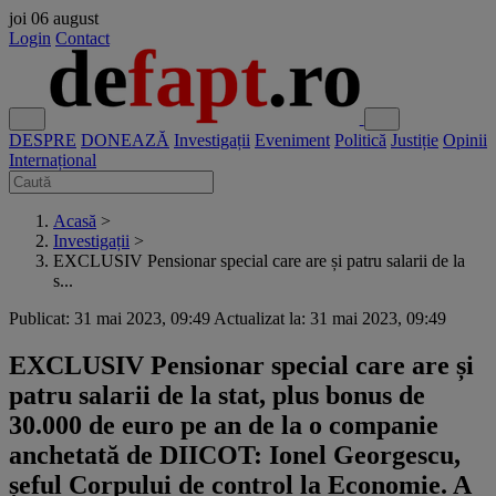
joi
06 august
Login
Contact
DESPRE
DONEAZĂ
Investigații
Eveniment
Politică
Justiție
Opinii
Internațional
Acasă
>
Investigații
>
EXCLUSIV Pensionar special care are și patru salarii de la
s...
Publicat: 31 mai 2023, 09:49
Actualizat la: 31 mai 2023, 09:49
EXCLUSIV Pensionar special care are și
patru salarii de la stat, plus bonus de
30.000 de euro pe an de la o companie
anchetată de DIICOT: Ionel Georgescu,
șeful Corpului de control la Economie. A