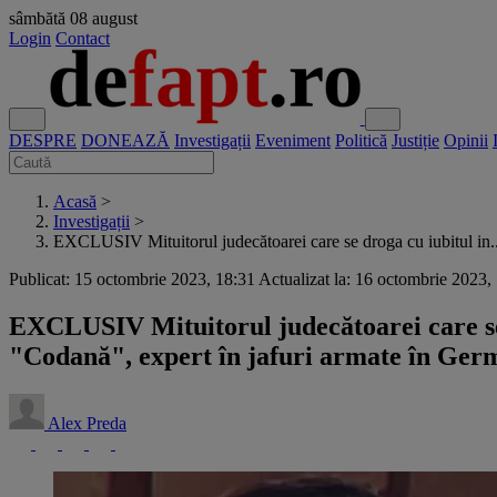
sâmbătă
08 august
Login
Contact
DESPRE
DONEAZĂ
Investigații
Eveniment
Politică
Justiție
Opinii
Acasă
>
Investigații
>
EXCLUSIV Mituitorul judecătoarei care se droga cu iubitul in..
Publicat: 15 octombrie 2023, 18:31
Actualizat la: 16 octombrie 2023,
EXCLUSIV Mituitorul judecătoarei care se d
"Codană", expert în jafuri armate în Germ
Alex Preda