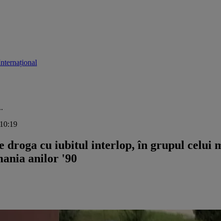
Internațional
.
 10:19
roga cu iubitul interlop, în grupul celui m
ania anilor '90