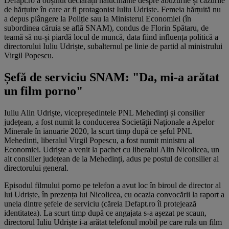
Defapt.ro a obșinut declarații halucinante despre abuzurile și cazurile
de hărțuire în care ar fi protagonist Iuliu Udriște. Femeia hărțuită nu
a depus plângere la Poliție sau la Ministerul Economiei (în
subordinea căruia se află SNAM), condus de Florin Spătaru, de
teamă să nu-și piardă locul de muncă, data fiind influența politică a
directorului Iuliu Udriște, subalternul pe linie de partid al ministrului
Virgil Popescu.
Șefă de serviciu SNAM: "Da, mi-a arătat
un film porno"
Iuliu Alin Udriște, vicepreședintele PNL Mehedinți și consilier
județean, a fost numit la conducerea Societății Naționale a Apelor
Minerale în ianuarie 2020, la scurt timp după ce șeful PNL
Mehedinți, liberalul Virgil Popescu, a fost numit ministru al
Economiei. Udriște a venit la pachet cu liberalul Alin Nicolicea, un
alt consilier județean de la Mehedinți, adus pe postul de consilier al
directorului general.
Episodul filmului porno pe telefon a avut loc în biroul de director al
lui Udriște, în prezența lui Nicolicea, cu ocazia convocării la raport a
uneia dintre șefele de serviciu (căreia Defapt.ro îi protejează
identitatea). La scurt timp după ce angajata s-a așezat pe scaun,
directorul Iuliu Udriște i-a arătat telefonul mobil pe care rula un film