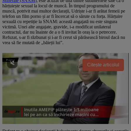
Minerale (SNAM)
, este acuzat de una dintre subalternele sale că o
hărțuiește sexual la locul de muncă. În timpul programului de
muncă, potrivit mai multor declarații, Udriște i-ar fi arătat femeii pe
telefon un film porno și ar fi încercat să o sărute cu forța. Hărțuire
sexuală cu repetiție la SNAM: această angajată nu este singura
victimă. Unei alte angajate, gravide, i-a modificat unilateral
contractul, dar nu înainte de a o fi invitat în oraș la o petrecere.
Refuzat, s-ar fi răzbunat și i-ar fi cerut să părăsească biroul dacă nu
vrea să fie mutată de „băieții lui”.
Citește articolul