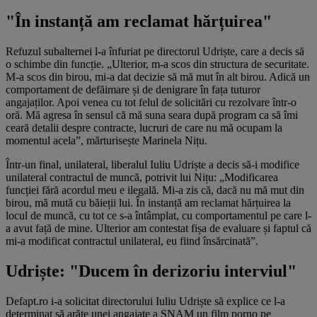
"În instanță am reclamat hărțuirea"
Refuzul subalternei l-a înfuriat pe directorul Udriște, care a decis să
o schimbe din funcție. „Ulterior, m-a scos din structura de securitate.
M-a scos din birou, mi-a dat decizie să mă mut în alt birou. Adică un
comportament de defăimare și de denigrare în fața tuturor
angajaților. Apoi venea cu tot felul de solicitări cu rezolvare într-o
oră. Mă agresa în sensul că mă suna seara după program ca să îmi
ceară detalii despre contracte, lucruri de care nu mă ocupam la
momentul acela”, mărturisește Marinela Nițu.
Într-un final, unilateral, liberalul Iuliu Udriște a decis să-i modifice
unilateral contractul de muncă, potrivit lui Nițu: „Modificarea
funcției fără acordul meu e ilegală. Mi-a zis că, dacă nu mă mut din
birou, mă mută cu băieții lui. În instanță am reclamat hărțuirea la
locul de muncă, cu tot ce s-a întâmplat, cu comportamentul pe care l-
a avut față de mine. Ulterior am contestat fișa de evaluare și faptul că
mi-a modificat contractul unilateral, eu fiind însărcinată”.
Udriște: "Ducem în derizoriu interviul"
Defapt.ro i-a solicitat directorului Iuliu Udriște să explice ce l-a
determinat să arăte unei angajate a SNAM un film porno pe