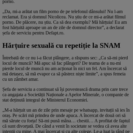
porno.
„Da, mi-a arătat un film porno de pe telefonul dânsului! Nu l-am
reclamat. Era și domnul Nicolicea. Nu știu de ce mi-a arătat filmul
porno. De plăcere, nu știu. Ca să dea exemplu? Mă hărțuia! Eu am
fost hărțuită aproape un an de zile de domnul director”, a declarat
șefa de serviciu pentru Defapt.ro.
Hărțuire sexuală cu repetiție la SNAM
Întrebată de ce nu i-a făcut plângere, a răspuns sec: „Ca să-mi pierd
locul de muncă? Mă apuc să fac plângeri? De teama de a nu-mi
pierde locul de muncă nu am acționat în nici un fel. Am încercat să
mă detașez, să mă evapor ca să păstrez niște limite”, a spus femeia
cu un zâmbet amar.
Șefa de serviciu a continuat să își povestească drama prin care trece
ca angajata a Societății Naționale a Apelor Minerale, o companie de
stat deținută integral de Ministerul Economiei.
„M-a hărțuit un an de zile prin mesaje pe whatsapp, invitații să ies în
oraș. Pe scări mă prindea de unde apuca. A încercat de două ori să
mă sărute cu forța! Să-mi pună mâna… chestii… A profitat de faptul
că sunt divorțată. De când a venit în societate se vedea că avea alte
intenții cu mine. A mai încercat și cu alte colege. Le-a luat la rând pe