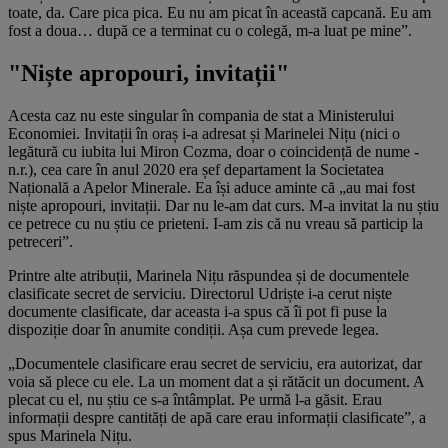
toate, da. Care pica pica. Eu nu am picat în această capcană. Eu am
fost a doua… după ce a terminat cu o colegă, m-a luat pe mine”.
"Niște apropouri, invitații"
Acesta caz nu este singular în compania de stat a Ministerului
Economiei. Invitații în oraș i-a adresat și Marinelei Nițu (nici o
legătură cu iubita lui Miron Cozma, doar o coincidență de nume -
n.r.), cea care în anul 2020 era șef departament la Societatea
Națională a Apelor Minerale. Ea își aduce aminte că „au mai fost
niște apropouri, invitații. Dar nu le-am dat curs. M-a invitat la nu știu
ce petrece cu nu știu ce prieteni. I-am zis că nu vreau să particip la
petreceri”.
Printre alte atribuții, Marinela Nițu răspundea și de documentele
clasificate secret de serviciu. Directorul Udriște i-a cerut niște
documente clasificate, dar aceasta i-a spus că îi pot fi puse la
dispoziție doar în anumite condiții. Așa cum prevede legea.
„Documentele clasificare erau secret de serviciu, era autorizat, dar
voia să plece cu ele. La un moment dat a și rătăcit un document. A
plecat cu el, nu știu ce s-a întâmplat. Pe urmă l-a găsit. Erau
informații despre cantități de apă care erau informații clasificate”, a
spus Marinela Nițu.