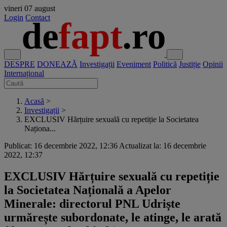
vineri
07 august
Login
Contact
DESPRE
DONEAZĂ
Investigații
Eveniment
Politică
Justiție
Opinii
Internațional
Acasă
>
Investigații
>
EXCLUSIV Hărțuire sexuală cu repetiție la Societatea
Naționa...
Publicat: 16 decembrie 2022, 12:36
Actualizat la: 16 decembrie
2022, 12:37
EXCLUSIV Hărțuire sexuală cu repetiție
la Societatea Națională a Apelor
Minerale: directorul PNL Udriște
urmărește subordonate, le atinge, le arată