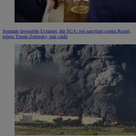
Semnale favorabile Ucrainei, din SUA: noi sancțiuni contra Rusiei,
relația Trump-Zelensky, mai caldă