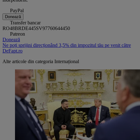
PayPal
Donează
Transfer bancar
RO48BRDE445SV97760644450
Patreon
Donează
Ne poți sprijini direcționând 3,5% din impozitul tău pe venit către
DeFapt.ro
Alte articole din categoria
Internațional