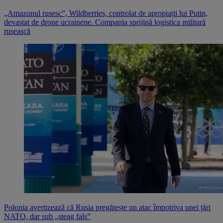
„Amazonul rusesc”, Wildberries, controlat de apropiații lui Putin,
devastat de drone ucrainene. Compania sprijină logistica militară
rusească
Polonia avertizează că Rusia pregătește un atac împotriva unei țări
NATO, dar sub „steag fals”