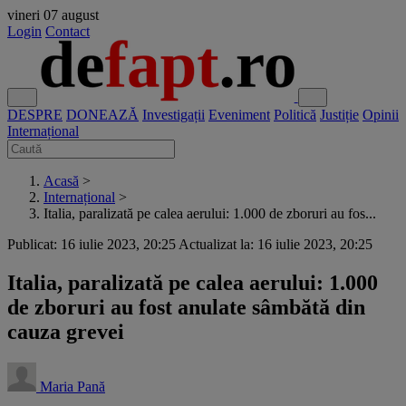
vineri
07 august
Login
Contact
DESPRE
DONEAZĂ
Investigații
Eveniment
Politică
Justiție
Opinii
Internațional
Acasă
>
Internațional
>
Italia, paralizată pe calea aerului: 1.000 de zboruri au fos...
Publicat: 16 iulie 2023, 20:25
Actualizat la: 16 iulie 2023, 20:25
Italia, paralizată pe calea aerului: 1.000
de zboruri au fost anulate sâmbătă din
cauza grevei
Maria Pană