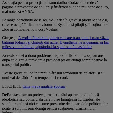
Asociaţia pentru protecţia consumatorilor Codacons crede că
pagubele provocate de anulări şi întârzieri sunt de milioane de euro,
mai notează ANSA.
Pe lângă personalul de la sol, s-au aflat în grevă şi piloţii Malta Air,
care se ocupă în Italia de zborurile Ryanair, şi piloţii şi însoţitorii de
zbor ai companiei low cost Vueling.
Citește și:
A vorbit Patriarhul pentru cei care n-au știut și n-au văzut
bătrânii bolnavi și chinuiți din azile: Evanghelia ne îndeamnă să fim
milostivi cu bolnavii, ajutându-i la spital sau în casele lor
Aceasta a fost a doua problemă majoră în Italia într-o săptămână,
după ce o grevă feroviară a provocat joi dificultăţi semnificative în
transportul public.
Aceste greve au loc în timpul vârfului sezonului de călătorii şi al
unui val de căldură cu temperaturi record.
ETICHETE
italia
greva
anulare
zboruri
DeFapt.ro
este un proiect jurnalistic fără apartenență politică,
ideologică sau comercială care nu se finanțează cu fonduri ale
statului român și nici cu sume provenite de la partidele politice, dar
poate fi sprijinit prin donații pentru susținerea jurnalismului
independent.