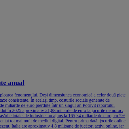
ute anual
 amploarea fenomenului. Deși dimensiunea economică a celor două piețe
 taxe consistente. În același timp, costurile sociale generate de
de miliarde de euro pierdute într-un singur an Potrivit raportului
dut în 2025 aproximativ 21,88 miliarde de euro la jocurile de noroc.
casările totale ale industriei au ajuns la 165,34 miliarde de euro, cu 5%
entat tot mai mult de mediul digital. Pentru prima dată, jocurile online
ent, Italia are aproximativ 4,8 milioane de jucători activi online, iar