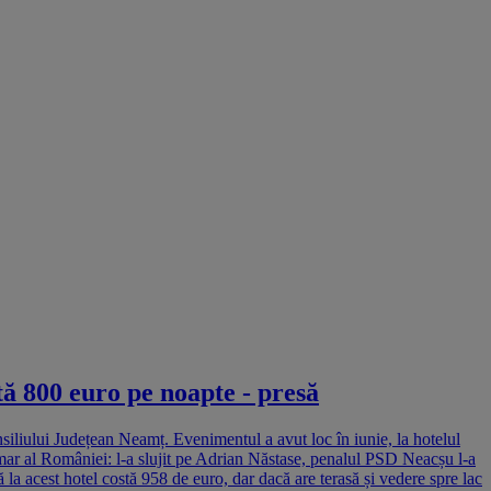
tă 800 euro pe noapte - presă
siliului Județean Neamț. Evenimentul a avut loc în iunie, la hotelul
rimar al României: l-a slujit pe Adrian Năstase, penalul PSD Neacșu l-a
acest hotel costă 958 de euro, dar dacă are terasă și vedere spre lac