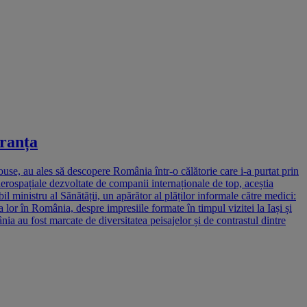
Franța
use, au ales să descopere România într-o călătorie care i-a purtat prin
 aerospațiale dezvoltate de companii internaționale de top, aceștia
l ministru al Sănătății, un apărător al plăților informale către medici:
 lor în România, despre impresiile formate în timpul vizitei la Iași și
ia au fost marcate de diversitatea peisajelor și de contrastul dintre