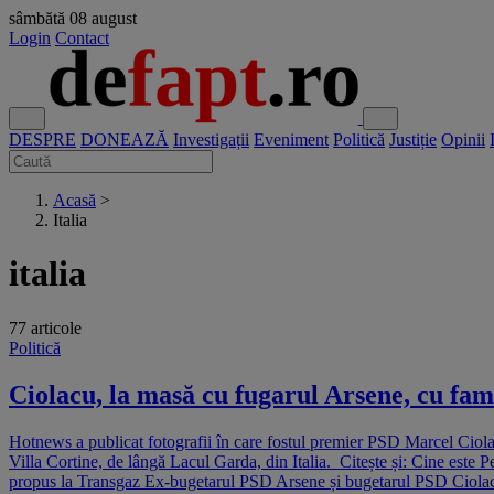
sâmbătă
08 august
Login
Contact
DESPRE
DONEAZĂ
Investigații
Eveniment
Politică
Justiție
Opinii
Acasă
>
Italia
italia
77 articole
Politică
Ciolacu, la masă cu fugarul Arsene, cu fami
Hotnews a publicat fotografii în care fostul premier PSD Marcel Ciolac
Villa Cortine, de lângă Lacul Garda, din Italia. Citește și: Cine este 
propus la Transgaz Ex-bugetarul PSD Arsene și bugetarul PSD Ciolacu,