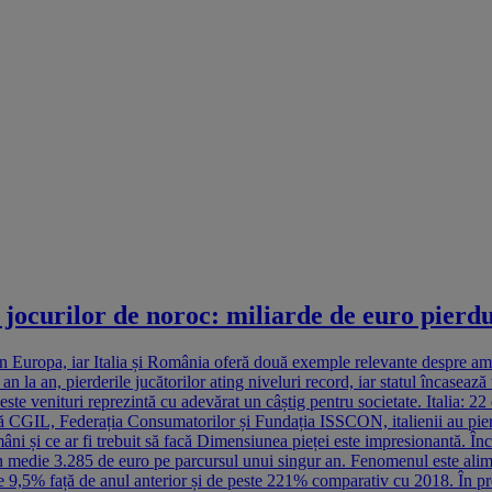
a jocurilor de noroc: miliarde de euro pierd
i din Europa, iar Italia și România oferă două exemple relevante despre
n la an, pierderile jucătorilor ating niveluri record, iar statul încasează
ste venituri reprezintă cu adevărat un câștig pentru societate. Italia: 22 
ală CGIL, Federația Consumatorilor și Fundația ISSCON, italienii au pier
mâni și ce ar fi trebuit să facă Dimensiunea pieței este impresionantă. În
t în medie 3.285 de euro pe parcursul unui singur an. Fenomenul este alim
e 9,5% față de anul anterior și de peste 221% comparativ cu 2018. În prez