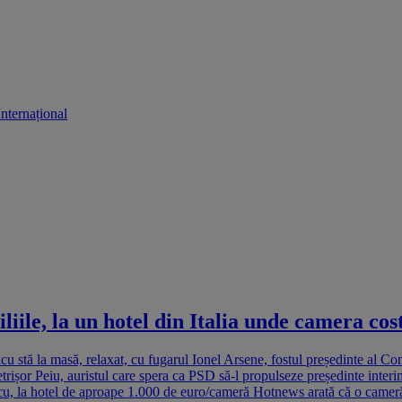
Internațional
liile, la un hotel din Italia unde camera cos
u stă la masă, relaxat, cu fugarul Ionel Arsene, fostul președinte al Con
Petrișor Peiu, auristul care spera ca PSD să-l propulseze președinte inte
 la hotel de aproape 1.000 de euro/cameră Hotnews arată că o cameră la 