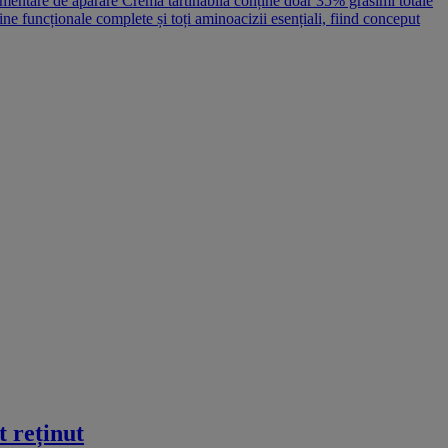
rlamentare de apărare Crema tartinabilă conține doar 35% grăsimi totale
ine funcționale complete și toți aminoacizii esențiali, fiind conceput
t reținut