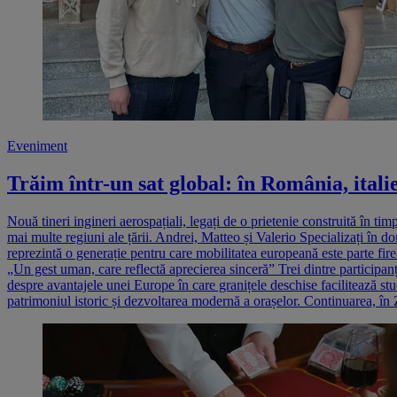
Eveniment
Trăim într-un sat global: în România, italie
Nouă tineri ingineri aerospațiali, legați de o prietenie construită în 
mai multe regiuni ale țării. Andrei, Matteo și Valerio Specializați în do
reprezintă o generație pentru care mobilitatea europeană este parte firea
„Un gest uman, care reflectă aprecierea sinceră” Trei dintre participanț
despre avantajele unei Europe în care granițele deschise facilitează stu
patrimoniul istoric și dezvoltarea modernă a orașelor. Continuarea, în Z