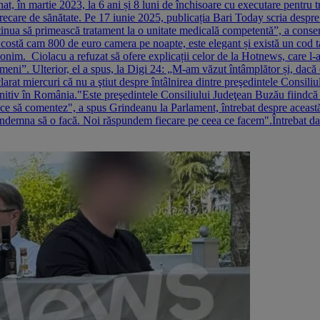
, în martie 2023, la 6 ani și 8 luni de închisoare cu executare pentru tra
e precare de sănătate. Pe 17 iunie 2025, publicația Bari Today scria despre
inua să primească tratament la o unitate medicală competentă”, a consemn
 costă cam 800 de euro camera pe noapte, este elegant și există un cod ta
im. Ciolacu a refuzat să ofere explicații celor de la Hotnews, care l-au
ni”. Ulterior, el a spus, la Digi 24: „M-am văzut întâmplător și, dacă era
arat miercuri că nu a ştiut despre întâlnirea dintre preşedintele Consili
itiv în România."Este preşedintele Consiliului Judeţean Buzău fiindcă a 
m ce să comentez", a spus Grindeanu la Parlament, întrebat despre această
ş îndemna să o facă. Noi răspundem fiecare pe ceea ce facem".Întrebat d