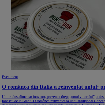
Eveniment
O românca din Italia a reinventat untul: p
Un produs alimentar inovator, prezentat drept „untul viitorului”, a fost
Ionescu de la Brad”. O româncă reinventează untul tradițional Conceptu