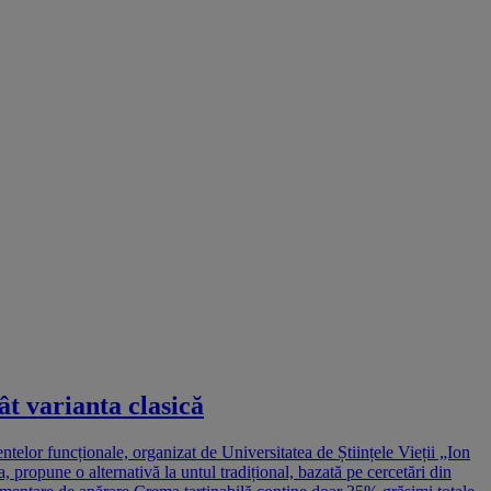
ât varianta clasică
ntelor funcționale, organizat de Universitatea de Științele Vieții „Ion
ropune o alternativă la untul tradițional, bazată pe cercetări din