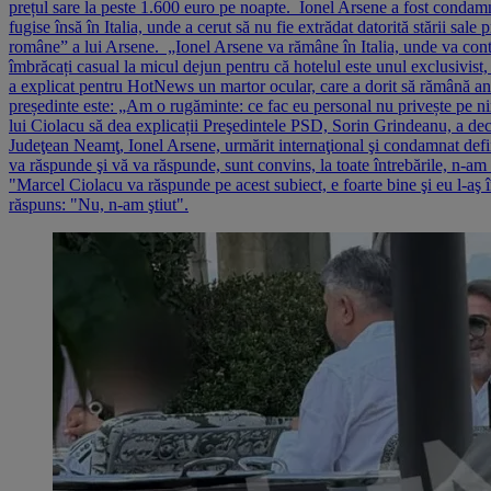
prețul sare la peste 1.600 euro pe noapte. Ionel Arsene a fost condamnat
fugise însă în Italia, unde a cerut să nu fie extrădat datorită stării sal
române” a lui Arsene. „Ionel Arsene va rămâne în Italia, unde va cont
îmbrăcați casual la micul dejun pentru că hotelul este unul exclusivist,
a explicat pentru HotNews un martor ocular, care a dorit să rămână anon
președinte este: „Am o rugăminte: ce fac eu personal nu privește pe nime
lui Ciolacu să dea explicații Preşedintele PSD, Sorin Grindeanu, a decl
Judeţean Neamţ, Ionel Arsene, urmărit internaţional şi condamnat defin
va răspunde şi vă va răspunde, sunt convins, la toate întrebările, n-a
"Marcel Ciolacu va răspunde pe acest subiect, e foarte bine şi eu l-a
răspuns: "Nu, n-am ştiut".