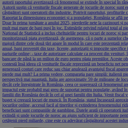
autorii raportului avertizează că fenomenul se extinde în special în rându
Autorii susțin că veniturile fiscale generate de jocurile de noroc sunt
câștigători sunt operatorii din industrie. Potrivit raportului, profitur
Raportat la dimensiunea economiei și a populației, România se află pe o
Doar în prima jumătate a anului 2025, pierderile nete la cazinouri și pa
mult mai mare de bani puși în joc. Estimările privind rulajul total al p
Național de Statistică a inclus cheltuielile pentru jocuri de noroc și p
monitorizează piața avertizează, de asemenea, că o parte a sumelor chel
majoră dintre cele două țări apare în modul în care este prezentată relaț
anual, bani proveniți din taxe, licențe, autorizații și impozite specific
pariurile online; - taxe de autorizare calculate ca procent din venituri,
bancare de până la un milion de euro pentru plata premiilor. Aceste obli
contestă însă ideea că veniturile fiscale reprezintă un beneficiu net pen
generează costuri care reduc sau chiar anulează avantajul fiscal aparen
pierde mai mult? La prima vedere, comparația pare simplă: italienii pi
perspectivă mai nuanțată. Italia are aproximativ 59 de milioane de loc
decât cele înregistrate în România, ceea ce sugerează că fenomenul are
impactul este probabil mai greu de suportat pentru populație, având în v
familii din România decât în cel al unei familii din Italia. Venit fiscal
buget și creează locuri de muncă. În România, statul încasează aproximat
jocurilor online, accesul facil al tinerilor și extinderea fenomenului ri
beneficiari sunt companiile de gambling. Datele arată că operatorii ital
extindă și unde jocurile de noroc au ajuns suficient de importante pentru
cetățenii pierd miliarde, cine este cu adevărat câștigătorul acestei indus