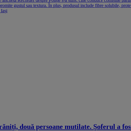
e ce ancheta Recorder despre Poliție s-a stins: cine conduce comisiile pa
omite gustul sau textura. În plus, produsul include fibre solubile, prote
 Iași
ăniți, două persoane mutilate. Șoferul a fos