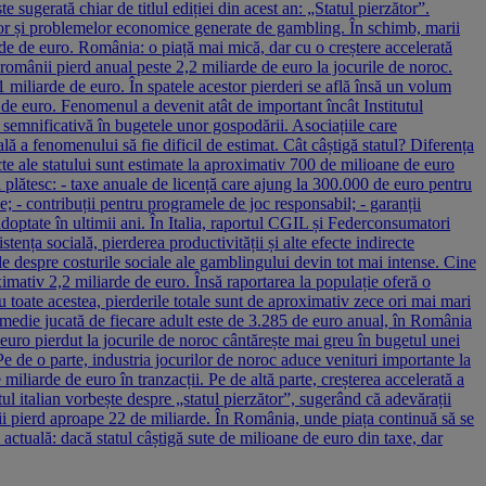
 sugerată chiar de titlul ediției din acest an: „Statul pierzător”.
telor și problemelor economice generate de gambling. În schimb, marii
arde de euro. România: o piață mai mică, dar cu o creștere accelerată
 românii pierd anual peste 2,2 miliarde de euro la jocurile de noroc.
1 miliarde de euro. În spatele acestor pierderi se află însă un volum
e de euro. Fenomenul a devenit atât de important încât Institutul
e semnificativă în bugetele unor gospodării. Asociațiile care
 a fenomenului să fie dificil de estimat. Cât câștigă statul? Diferența
ecte ale statului sunt estimate la aproximativ 700 de milioane de euro
ii plătesc: - taxe anuale de licență care ajung la 300.000 de euro pentru
e; - contribuții pentru programele de joc responsabil; - garanții
adoptate în ultimii ani. În Italia, raportul CGIL și Federconsumatori
ența socială, pierderea productivității și alte efecte indirecte
le despre costurile sociale ale gamblingului devin tot mai intense. Cine
mativ 2,2 miliarde de euro. Însă raportarea la populație oferă o
toate acestea, pierderile totale sunt de aproximativ zece ori mai mari
 medie jucată de fiecare adult este de 3.285 de euro anual, în România
 euro pierdut la jocurile de noroc cântărește mai greu în bugetul unei
 Pe de o parte, industria jocurilor de noroc aduce venituri importante la
iliarde de euro în tranzacții. Pe de altă parte, creșterea accelerată a
tul italian vorbește despre „statul pierzător”, sugerând că adevărații
orii pierd aproape 22 de miliarde. În România, unde piața continuă să se
i actuală: dacă statul câștigă sute de milioane de euro din taxe, dar