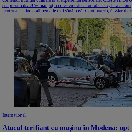
domeniul nutriției culinare și al experienței senzoriale. Citește și: D
și aproximativ 70% mai puțin colesterol decât untul clasic, fără a compr
pentru a susține o alimentație mai sănătoasă. Continuarea, în Ziarul de
Internațional
Atacul terifiant cu mașina în Modena: opt r