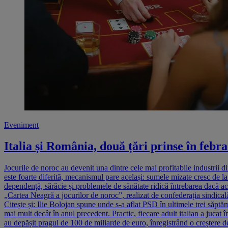
Eveniment
Italia și România, două țări prinse în febr
Jocurile de noroc au devenit una dintre cele mai profitabile industri
este foarte diferită, mecanismul pare același: sumele mizate cresc de la a
dependență, sărăcie și problemele de sănătate ridică întrebarea dacă ace
„Cartea Neagră a jocurilor de noroc”, realizat de confederația sindic
Citește și: Ilie Bolojan spune unde s-a aflat PSD în ultimele trei săptă
mai mult decât în anul precedent. Practic, fiecare adult italian a juca
au depășit pragul de 100 de miliarde de euro, înregistrând o creștere d