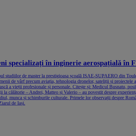
ni specializați în inginerie aerospațială în 
timpul studiilor de master la prestigioasa școală ISAE-SUPAERO din Toulo
menii de vârf precum aviația, tehnologia dronelor, sateliții și proiectele
scă a vieții profesionale și personale. Citește și: Medicul Busnatu, posibi
ii la călătorie – Andrei, Matteo și Valerio – au povestit despre experiența
diul, munca și schimburile culturale. Primele lor observații despre Român
iarul de Iași.