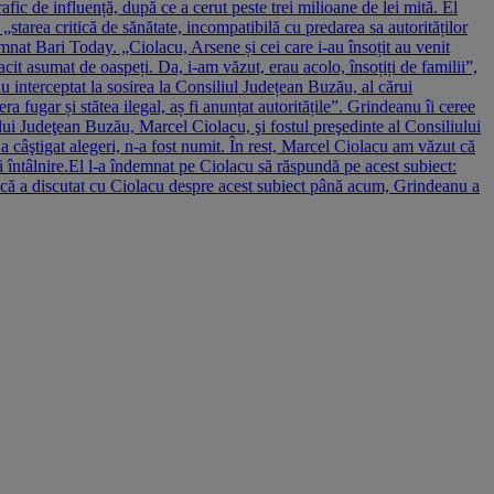
fic de influență, după ce a cerut peste trei milioane de lei mită. El
 „starea critică de sănătate, incompatibilă cu predarea sa autorităților
at Bari Today. „Ciolacu, Arsene și cei care i-au însoțit au venit
cit asumat de oaspeți. Da, i-am văzut, erau acolo, însoțiți de familii”,
 interceptat la sosirea la Consiliul Județean Buzău, al cărui
 fugar și stătea ilegal, aș fi anunțat autoritățile”. Grindeanu îi ceree
ului Judeţean Buzău, Marcel Ciolacu, şi fostul preşedinte al Consiliului
câştigat alegeri, n-a fost numit. În rest, Marcel Ciolacu am văzut că
 întâlnire.El l-a îndemnat pe Ciolacu să răspundă pe acest subiect:
acă a discutat cu Ciolacu despre acest subiect până acum, Grindeanu a