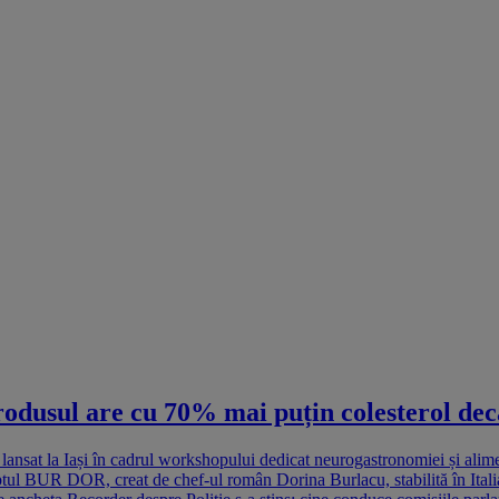
rodusul are cu 70% mai puțin colesterol dec
 lansat la Iași în cadrul workshopului dedicat neurogastronomiei și alime
l BUR DOR, creat de chef-ul român Dorina Burlacu, stabilită în Italia, p