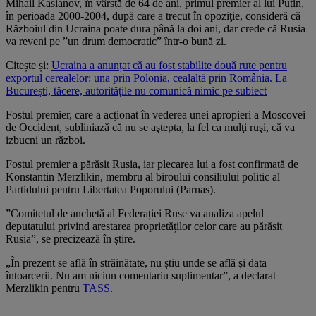
Mihail Kasianov, în vârstă de 64 de ani, primul premier al lui Putin,
în perioada 2000-2004, după care a trecut în opoziţie, consideră că
Războiul din Ucraina poate dura până la doi ani, dar crede că Rusia
va reveni pe ”un drum democratic” într-o bună zi.
Citește și:
Ucraina a anunțat că au fost stabilite două rute pentru
exportul cerealelor: una prin Polonia, cealaltă prin România. La
București, tăcere, autoritățile nu comunică nimic pe subiect
Fostul premier, care a acţionat în vederea unei apropieri a Moscovei
de Occident, subliniază că nu se aştepta, la fel ca mulţi ruşi, că va
izbucni un război.
Fostul premier a părăsit Rusia, iar plecarea lui a fost confirmată de
Konstantin Merzlikin, membru al biroului consiliului politic al
Partidului pentru Libertatea Poporului (Parnas).
”Comitetul de anchetă al Federației Ruse va analiza apelul
deputatului privind arestarea proprietăților celor care au părăsit
Rusia”, se precizează în știre.
„În prezent se află în străinătate, nu știu unde se află și data
întoarcerii. Nu am niciun comentariu suplimentar”, a declarat
Merzlikin pentru
TASS
.