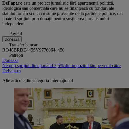
DeFapt.ro
este un proiect jurnalistic fără apartenență politică,
ideologică sau comercială care nu se finanțează cu fonduri ale
statului român și nici cu sume provenite de la partidele politice, dar
poate fi sprijinit prin donații pentru susținerea jurnalismului
independent.
PayPal
Donează
Transfer bancar
RO48BRDE445SV97760644450
Patreon
Donează
Ne poți sprijini direcționând 3,5% din impozitul tău pe venit către
DeFapt.ro
Alte articole din categoria
Internațional