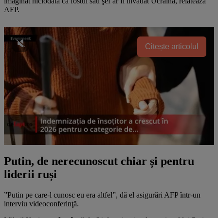
imaginat niciodată că fostul său şef ar fi invadat Ucraina, relatează
AFP.
Citește articolul
Putin, de nerecunoscut chiar și pentru
liderii ruși
”Putin pe care-l cunosc eu era altfel”, dă el asigurări AFP într-un
interviu videoconferinţă.