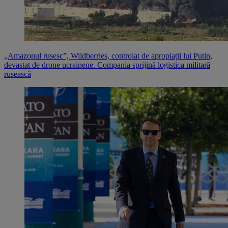
„Amazonul rusesc”, Wildberries, controlat de apropiații lui Putin,
devastat de drone ucrainene. Compania sprijină logistica militară
rusească