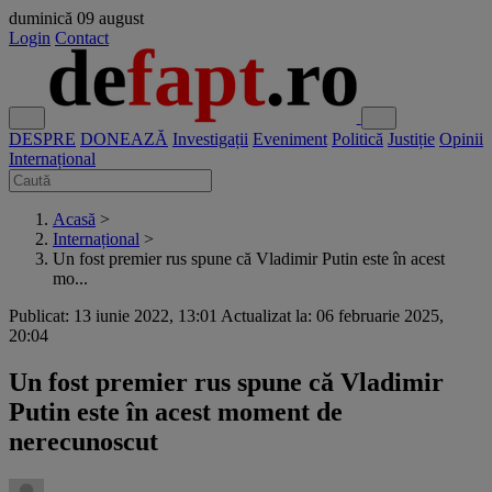
duminică
09 august
Login
Contact
DESPRE
DONEAZĂ
Investigații
Eveniment
Politică
Justiție
Opinii
Internațional
Acasă
>
Internațional
>
Un fost premier rus spune că Vladimir Putin este în acest
mo...
Publicat: 13 iunie 2022, 13:01
Actualizat la: 06 februarie 2025,
20:04
Un fost premier rus spune că Vladimir
Putin este în acest moment de
nerecunoscut