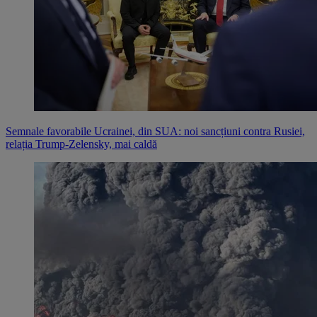
Semnale favorabile Ucrainei, din SUA: noi sancțiuni contra Rusiei,
relația Trump-Zelensky, mai caldă