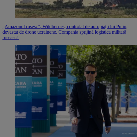
„Amazonul rusesc”, Wildberries, controlat de apropiații lui Putin,
devastat de drone ucrainene. Compania sprijină logistica militară
rusească