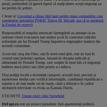
presă, pretinzând că ignoră faptul că mulţi dintre aceşti migranţi au
un permis de şedere.
Citește și:
Guvernul a rămas fără bani pentru plata companiilor care
construiesc autostrăzi PNRR! Tranșa III, blocată, așa că se apelează
la Fondul de rezervă
Responsabili ai oraşului american Springfield au anunţat că au
ordonat vineri evacuarea mai multor şcoli în contextul criticilor
nefondate ale lui Donald Trump împotriva migranţilor haitieni din
această comunitate.
Acest mic oraş din Ohio, stat în nord-estul ţării, este de luni în
centrul unei polemici aprinse, lansată de dreapta radicală şi
alimentată de Donald Trump, care susţine în mod fals că migranţii
haitieni atacă pisici sau câini pentru a-i mânca.
Deşi poliţia locală a dezminţit categoric această teză, precum şi
numeroase media care verifică informaţiile, candidatul republican a
repetat-o de mai multe ori de marţi, când a difuzat-o în cadrul
dezbaterii televizate cu rivala sa Kamala Harris.
ETICHETE
Trump
pisici
câini
Sprigfield
DeFapt.ro
este un proiect jurnalistic fără apartenență politică,