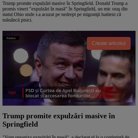
Trump promite expulzări masive în Springfield. Donald Trump a
promis vineri "expulzări în masă" în Springfield, un mic oraş din
statul Ohio unde i-a acuzat pe nedrept pe migranţii haitieni că
mănâncă pisici.
Citește articolul
Trump promite expulzări masive în
Springfield
"Vom organiza expulzări în masă", a declarat el la o conferinţă de