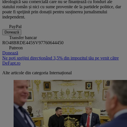
ideologică sau comercială care nu se finanțează cu fonduri ale
statului român și nici cu sume provenite de la partidele politice, dar
poate fi sprijinit prin donații pentru susținerea jurnalismului
independent.
PayPal
Donează
Transfer bancar
RO48BRDE445SV97760644450
Patreon
Donează
Ne poți sprijini direcționând 3,5% din impozitul tău pe venit către
DeFapt.ro
Alte articole din categoria
Internațional