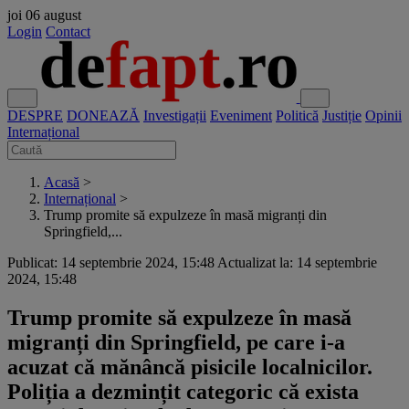
joi
06 august
Login
Contact
DESPRE
DONEAZĂ
Investigații
Eveniment
Politică
Justiție
Opinii
Internațional
Acasă
>
Internațional
>
Trump promite să expulzeze în masă migranți din
Springfield,...
Publicat: 14 septembrie 2024, 15:48
Actualizat la: 14 septembrie
2024, 15:48
Trump promite să expulzeze în masă
migranți din Springfield, pe care i-a
acuzat că mănâncă pisicile localnicilor.
Poliția a dezmințit categoric că exista