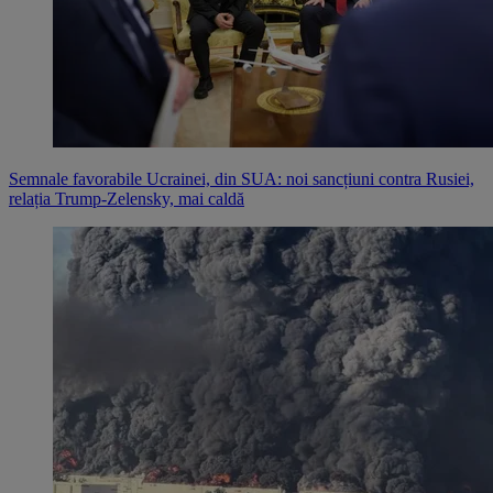
Semnale favorabile Ucrainei, din SUA: noi sancțiuni contra Rusiei,
relația Trump-Zelensky, mai caldă