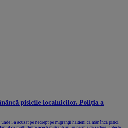
ncă pisicile localnicilor. Poliția a
unde i-a acuzat pe nedrept pe migranţii haitieni că mănâncă pisici.
aptul că mulţi dintre aceşti migranţi au un permis de şedere. Citește