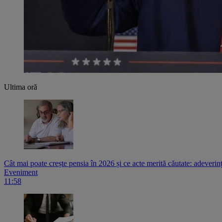
Ultima oră
Cât mai poate crește pensia în 2026 și ce acte merită căutate: adeverin
Eveniment
11:58