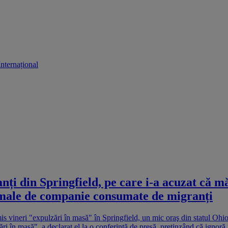
Internațional
 din Springfield, pe care i-a acuzat că mănâ
nimale de companie consumate de migranți
vineri "expulzări în masă" în Springfield, un mic oraş din statul Ohio 
în masă", a declarat el la o conferinţă de presă, pretinzând că ignoră f