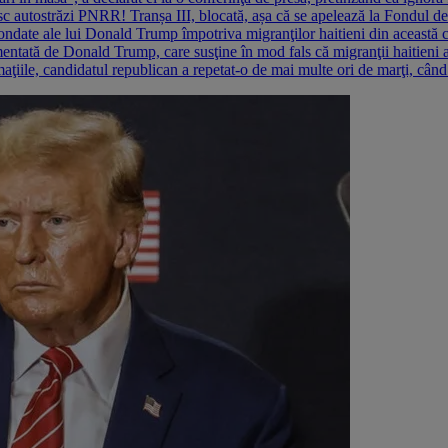
sc autostrăzi PNRR! Tranșa III, blocată, așa că se apelează la Fondul d
fondate ale lui Donald Trump împotriva migranţilor haitieni din această co
imentată de Donald Trump, care susţine în mod fals că migranţii haitieni a
ţiile, candidatul republican a repetat-o de mai multe ori de marţi, când 