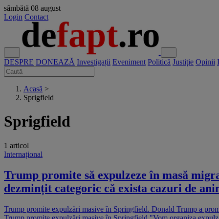
sâmbătă
08 august
Login
Contact
DESPRE
DONEAZĂ
Investigații
Eveniment
Politică
Justiție
Opinii
Acasă
>
Sprigfield
Sprigfield
1 articol
Internațional
Trump promite să expulzeze în masă migranți
dezmințit categoric că exista cazuri de a
Trump promite expulzări masive în Springfield. Donald Trump a promis 
Trump promite expulzări masive în Springfield "Vom organiza expulzări 