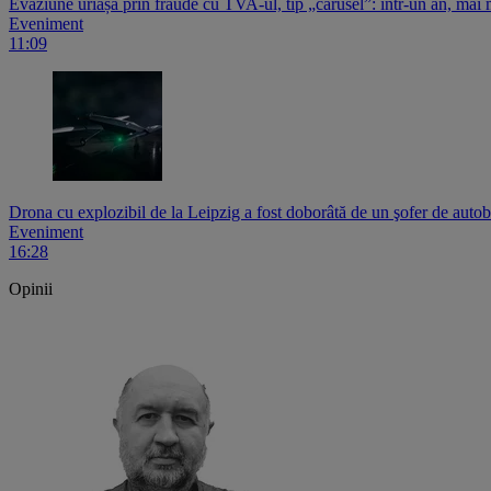
Evaziune uriașă prin fraude cu TVA-ul, tip „carusel”: într-un an, ma
Eveniment
11:09
Drona cu explozibil de la Leipzig a fost doborâtă de un şofer de auto
Eveniment
16:28
Opinii