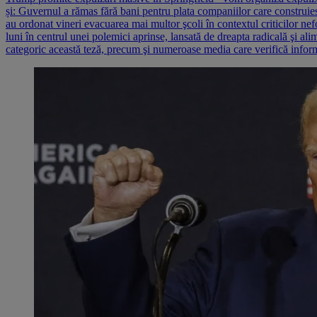
și: Guvernul a rămas fără bani pentru plata companiilor care construie
au ordonat vineri evacuarea mai multor şcoli în contextul criticilor ne
luni în centrul unei polemici aprinse, lansată de dreapta radicală şi al
categoric această teză, precum şi numeroase media care verifică informa