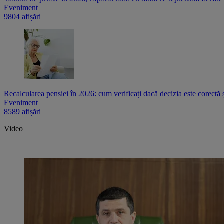
Eveniment
9804 afișări
Recalcularea pensiei în 2026: cum verificați dacă decizia este corectă 
Eveniment
8589 afișări
Video