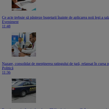
Ce acte trebuie să păstreze bugetarii înainte de aplicarea noii legi a sala
Eveniment
11:48
Nazare, consolidat de menținerea ratingului de țară, relansat în cursa
Politică
11:36