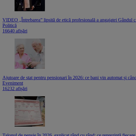
VIDEO „Întrebarea” lipsită de etică profesională a angajatei Gândul c
Politică
16640 afișări
Ajutoare de stat pentru pensionari în 2026: ce bani vin automat și cân
Eveniment
16232 afișări
Talonul de pensie în 2026, explicat rând cu rând: ce reprezintă fiecare