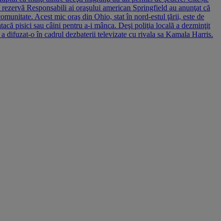
e rezervă Responsabili ai oraşului american Springfield au anunţat că
munitate. Acest mic oraş din Ohio, stat în nord-estul ţării, este de
tacă pisici sau câini pentru a-i mânca. Deşi poliţia locală a dezminţit
a difuzat-o în cadrul dezbaterii televizate cu rivala sa Kamala Harris.