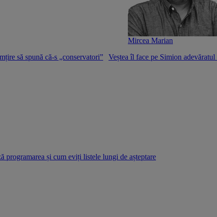
Mircea Marian
mțire să spună că-s „conservatori”
Veștea îl face pe Simion adevăratu
 programarea și cum eviți listele lungi de așteptare