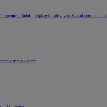
ătre premierul Bolojan, după ședința de guvern. Ce a răspuns prim-mini
d trebuie depusă o cerere
 sumă și reținere