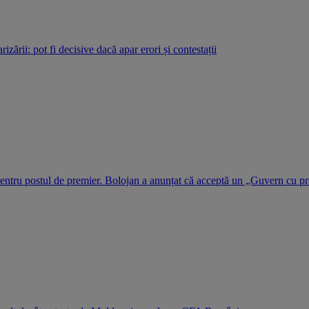
rizării: pot fi decisive dacă apar erori și contestații
 pentru postul de premier. Bolojan a anunțat că acceptă un „Guvern cu pr