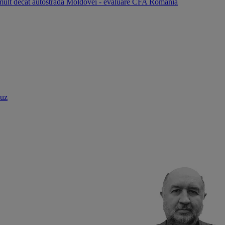
i mult decât autostrada Moldovei - evaluare CFA România
buz