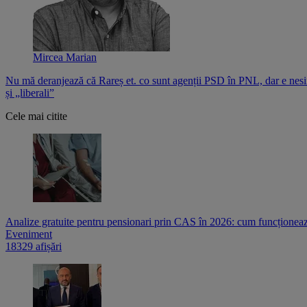
Mircea Marian
Nu mă deranjează că Rareș et. co sunt agenții PSD în PNL, dar e nesi
și „liberali”
Cele mai citite
Analize gratuite pentru pensionari prin CAS în 2026: cum funcționează
Eveniment
18329 afișări