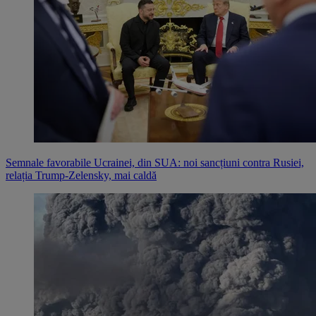
Semnale favorabile Ucrainei, din SUA: noi sancțiuni contra Rusiei,
relația Trump-Zelensky, mai caldă