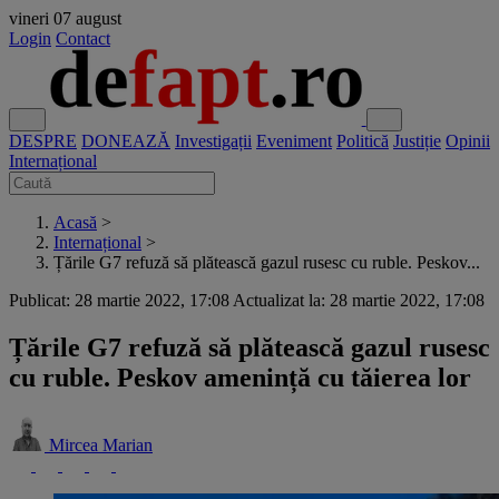
vineri
07 august
Login
Contact
DESPRE
DONEAZĂ
Investigații
Eveniment
Politică
Justiție
Opinii
Internațional
Acasă
>
Internațional
>
Țările G7 refuză să plătească gazul rusesc cu ruble. Peskov...
Publicat: 28 martie 2022, 17:08
Actualizat la: 28 martie 2022, 17:08
Țările G7 refuză să plătească gazul rusesc
cu ruble. Peskov amenință cu tăierea lor
Mircea Marian