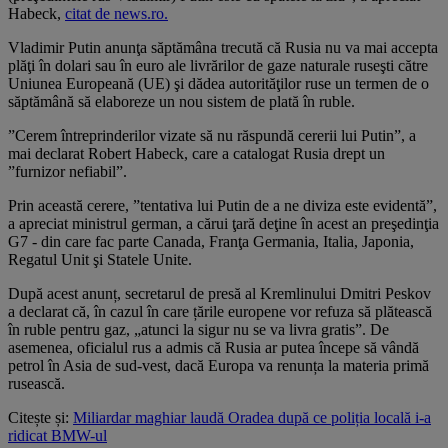
Habeck,
citat de news.ro.
Vladimir Putin anunţa săptămâna trecută că Rusia nu va mai accepta
plăţi în dolari sau în euro ale livrărilor de gaze naturale ruseşti către
Uniunea Europeană (UE) şi dădea autorităţilor ruse un termen de o
săptămână să elaboreze un nou sistem de plată în ruble.
”Cerem întreprinderilor vizate să nu răspundă cererii lui Putin”, a
mai declarat Robert Habeck, care a catalogat Rusia drept un
”furnizor nefiabil”.
Prin această cerere, ”tentativa lui Putin de a ne diviza este evidentă”,
a apreciat ministrul german, a cărui ţară deţine în acest an preşedinţia
G7 - din care fac parte Canada, Franţa Germania, Italia, Japonia,
Regatul Unit şi Statele Unite.
După acest anunț, secretarul de presă al Kremlinului Dmitri Peskov
a declarat că, în cazul în care țările europene vor refuza să plătească
în ruble pentru gaz, „atunci la sigur nu se va livra gratis”. De
asemenea, oficialul rus a admis că Rusia ar putea începe să vândă
petrol în Asia de sud-vest, dacă Europa va renunța la materia primă
rusească.
Citește și:
Miliardar maghiar laudă Oradea după ce poliția locală i-a
ridicat BMW-ul