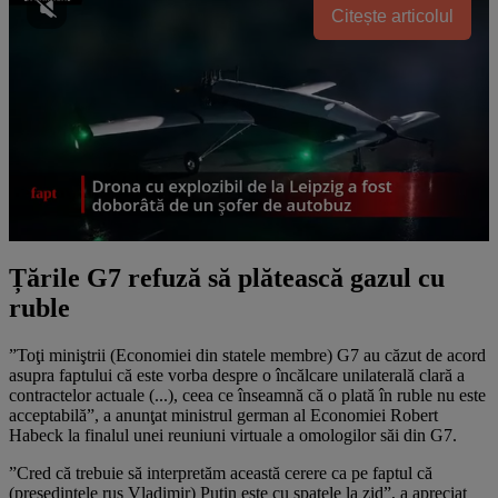
Citește articolul
Țările G7 refuză să plătească gazul cu
ruble
”Toţi miniştrii (Economiei din statele membre) G7 au căzut de acord
asupra faptului că este vorba despre o încălcare unilaterală clară a
contractelor actuale (...), ceea ce înseamnă că o plată în ruble nu este
acceptabilă”, a anunţat ministrul german al Economiei Robert
Habeck la finalul unei reuniuni virtuale a omologilor săi din G7.
”Cred că trebuie să interpretăm această cerere ca pe faptul că
(preşedintele rus Vladimir) Putin este cu spatele la zid”, a apreciat