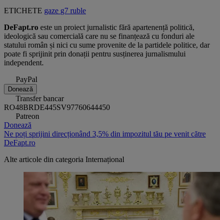
ETICHETE
gaze
g7
ruble
DeFapt.ro
este un proiect jurnalistic fără apartenență politică,
ideologică sau comercială care nu se finanțează cu fonduri ale
statului român și nici cu sume provenite de la partidele politice, dar
poate fi sprijinit prin donații pentru susținerea jurnalismului
independent.
PayPal
Donează
Transfer bancar
RO48BRDE445SV97760644450
Patreon
Donează
Ne poți sprijini direcționând 3,5% din impozitul tău pe venit către
DeFapt.ro
Alte articole din categoria
Internațional