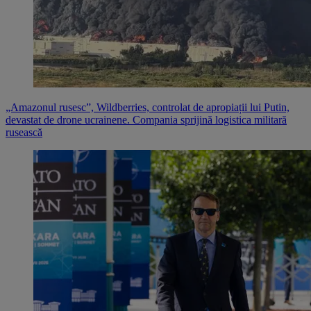
„Amazonul rusesc”, Wildberries, controlat de apropiații lui Putin,
devastat de drone ucrainene. Compania sprijină logistica militară
rusească