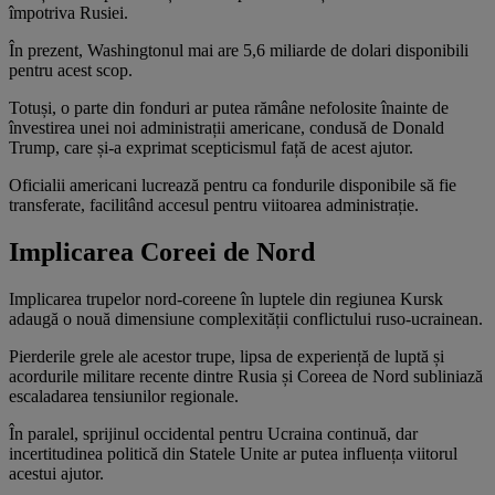
împotriva Rusiei.
În prezent, Washingtonul mai are 5,6 miliarde de dolari disponibili
pentru acest scop.
Totuși, o parte din fonduri ar putea rămâne nefolosite înainte de
învestirea unei noi administrații americane, condusă de Donald
Trump, care și-a exprimat scepticismul față de acest ajutor.
Oficialii americani lucrează pentru ca fondurile disponibile să fie
transferate, facilitând accesul pentru viitoarea administrație.
Implicarea Coreei de Nord
Implicarea trupelor nord-coreene în luptele din regiunea Kursk
adaugă o nouă dimensiune complexității conflictului ruso-ucrainean.
Pierderile grele ale acestor trupe, lipsa de experiență de luptă și
acordurile militare recente dintre Rusia și Coreea de Nord subliniază
escaladarea tensiunilor regionale.
În paralel, sprijinul occidental pentru Ucraina continuă, dar
incertitudinea politică din Statele Unite ar putea influența viitorul
acestui ajutor.