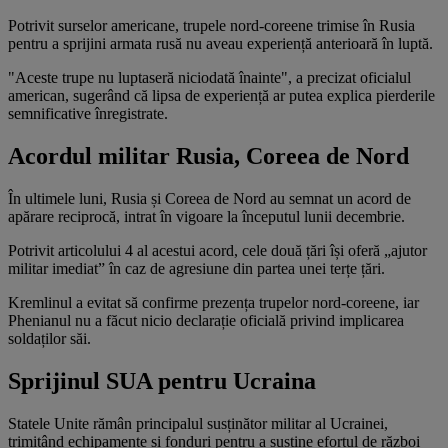
Potrivit surselor americane, trupele nord-coreene trimise în Rusia
pentru a sprijini armata rusă nu aveau experiență anterioară în luptă.
"Aceste trupe nu luptaseră niciodată înainte", a precizat oficialul
american, sugerând că lipsa de experiență ar putea explica pierderile
semnificative înregistrate.
Acordul militar Rusia, Coreea de Nord
În ultimele luni, Rusia și Coreea de Nord au semnat un acord de
apărare reciprocă, intrat în vigoare la începutul lunii decembrie.
Potrivit articolului 4 al acestui acord, cele două țări își oferă „ajutor
militar imediat” în caz de agresiune din partea unei terțe țări.
Kremlinul a evitat să confirme prezența trupelor nord-coreene, iar
Phenianul nu a făcut nicio declarație oficială privind implicarea
soldaților săi.
Sprijinul SUA pentru Ucraina
Statele Unite rămân principalul susținător militar al Ucrainei,
trimițând echipamente și fonduri pentru a susține efortul de război