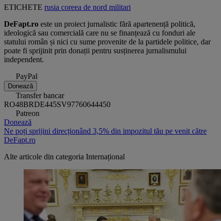
ETICHETE
rusia
coreea de nord
militari
DeFapt.ro
este un proiect jurnalistic fără apartenență politică,
ideologică sau comercială care nu se finanțează cu fonduri ale
statului român și nici cu sume provenite de la partidele politice, dar
poate fi sprijinit prin donații pentru susținerea jurnalismului
independent.
PayPal
Donează
Transfer bancar
RO48BRDE445SV97760644450
Patreon
Donează
Ne poți sprijini direcționând 3,5% din impozitul tău pe venit către
DeFapt.ro
Alte articole din categoria
Internațional