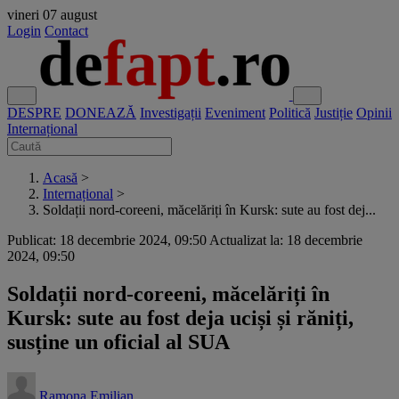
vineri
07 august
Login
Contact
DESPRE
DONEAZĂ
Investigații
Eveniment
Politică
Justiție
Opinii
Internațional
Acasă
>
Internațional
>
Soldații nord-coreeni, măcelăriți în Kursk: sute au fost dej...
Publicat: 18 decembrie 2024, 09:50
Actualizat la: 18 decembrie
2024, 09:50
Soldații nord-coreeni, măcelăriți în
Kursk: sute au fost deja uciși și răniți,
susține un oficial al SUA
Ramona Emilian