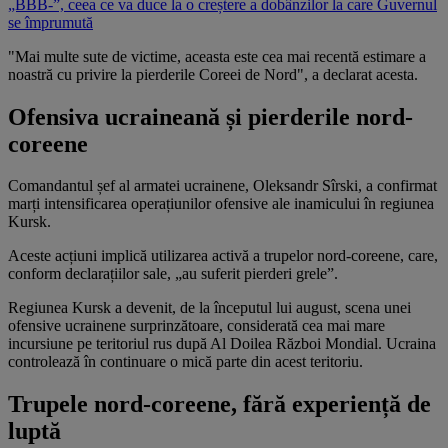
„BBB-”, ceea ce va duce la o creștere a dobânzilor la care Guvernul
se împrumută
"Mai multe sute de victime, aceasta este cea mai recentă estimare a
noastră cu privire la pierderile Coreei de Nord", a declarat acesta.
Ofensiva ucraineană și pierderile nord-
coreene
Comandantul șef al armatei ucrainene, Oleksandr Sîrski, a confirmat
marți intensificarea operațiunilor ofensive ale inamicului în regiunea
Kursk.
Aceste acțiuni implică utilizarea activă a trupelor nord-coreene, care,
conform declarațiilor sale, „au suferit pierderi grele”.
Regiunea Kursk a devenit, de la începutul lui august, scena unei
ofensive ucrainene surprinzătoare, considerată cea mai mare
incursiune pe teritoriul rus după Al Doilea Război Mondial. Ucraina
controlează în continuare o mică parte din acest teritoriu.
Trupele nord-coreene, fără experiență de
luptă