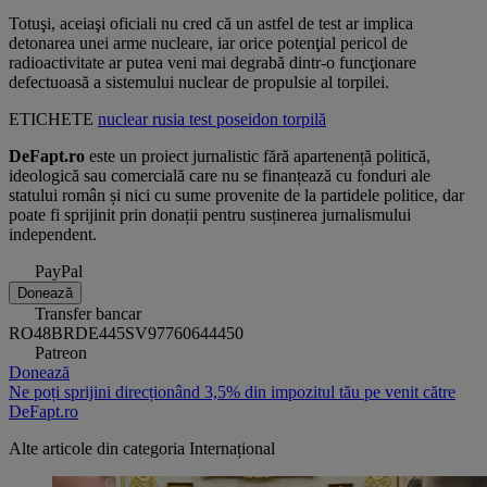
Totuşi, aceiaşi oficiali nu cred că un astfel de test ar implica
detonarea unei arme nucleare, iar orice potenţial pericol de
radioactivitate ar putea veni mai degrabă dintr-o funcţionare
defectuoasă a sistemului nuclear de propulsie al torpilei.
ETICHETE
nuclear
rusia
test
poseidon
torpilă
DeFapt.ro
este un proiect jurnalistic fără apartenență politică,
ideologică sau comercială care nu se finanțează cu fonduri ale
statului român și nici cu sume provenite de la partidele politice, dar
poate fi sprijinit prin donații pentru susținerea jurnalismului
independent.
PayPal
Donează
Transfer bancar
RO48BRDE445SV97760644450
Patreon
Donează
Ne poți sprijini direcționând 3,5% din impozitul tău pe venit către
DeFapt.ro
Alte articole din categoria
Internațional