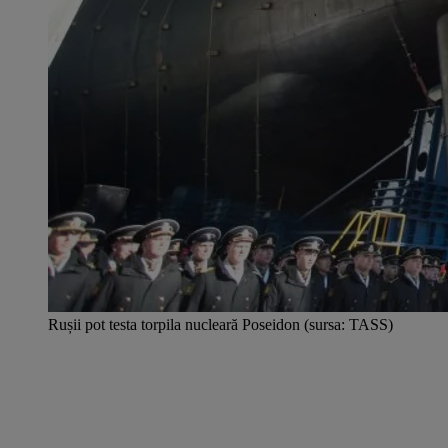
Rușii pot testa torpila nucleară Poseidon (sursa: TASS)