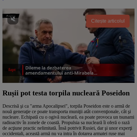
Citește articolul
Rușii pot testa torpila nucleară Poseidon
Descrisă şi ca "arma Apocalipsei", torpila Poseidon este o armă de
nouă generaţie ce poate transporta muniţii atât convenţionale, cât şi
nucleare. Echipată cu o ogivă nucleară, ea poate provoca un tsunami
radioactiv în zonele de coastă. Propulsia sa nucleară îi oferă o rază
de acţiune practic nelimitată. Însă potrivit Rusiei, dar şi unor experţi
occidentali, această armă nu va intra în dotarea armatei ruse mai