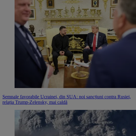
Semnale favorabile Ucrainei, din SUA: noi sancțiuni contra Rusiei,
relația Trump-Zelensky, mai caldă