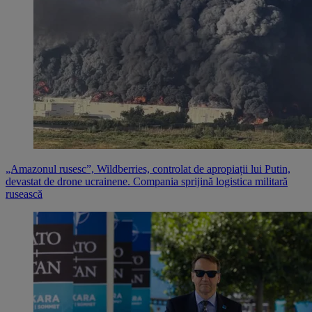
„Amazonul rusesc”, Wildberries, controlat de apropiații lui Putin,
devastat de drone ucrainene. Compania sprijină logistica militară
rusească