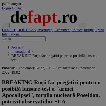
joi
06 august
Login
Contact
DESPRE
DONEAZĂ
Investigații
Eveniment
Politică
Justiție
Opinii
Internațional
Acasă
>
Internațional
>
BREAKING Rușii fac pregătiri pentru o posibilă lansare-
test...
Publicat: 10 noiembrie 2022, 19:02
Actualizat la: 10 noiembrie
2022, 19:02
BREAKING Rușii fac pregătiri pentru o
posibilă lansare-test a "armei
Apocalipsei", torpila nucleară Poseidon,
potrivit observațiilor SUA