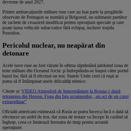
devreme de anul 2027.
Printre ambarcaţiunile militare ruse care au luat parte la pregătirile
observate de Pentagon se numără şi Belgorod, un submarin purtător
de rachete de croazieră modificat pentru operaţiuni speciale şi care
poate lansa vehicule subacvatice fără echipaj, inclusiv torpila
Poseidon.
Pericolul nuclear, nu neapărat din
detonare
Acele nave ruse au fost văzute în ultima săptămână părăsind zona de
teste militare din Oceanul Arctic şi îndreptându-se înapoi către portul
bazei lor, fără să fi efectuat un test. Statele Unite cred că ruşii ar
putea să fi întâmpinat unele dificultăţi tehnice.
Citește și:
VIDEO Atmosferă de înmormântare la Rossia-1 după
retragerea din Herson. Fuga din fața ucrainenilor, „un act de un curaj
extraordinar”
Oficialii americani estimează că Rusia ar putea încerca încă o dată să
efectueze un astfel de test, dar zona de testare va începe în curând să
îngheţe, ceea ce limitează fereastra de timp pentru această
operaţiune.